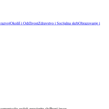
 razvoj
Okoliš i Održivost
Zdravstvo i Socijalna skrb
Obrazovanje i
umentaciju uvijek provjerite službeni izvor.