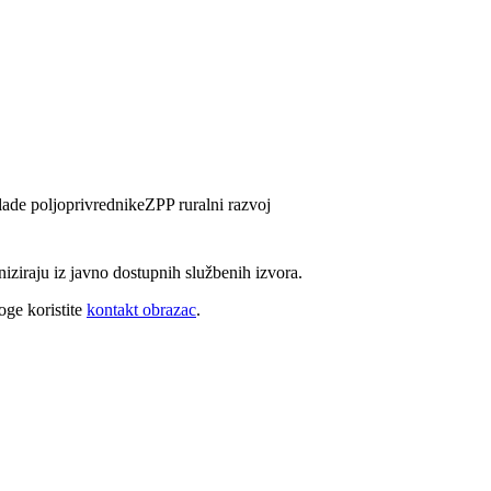
lade poljoprivrednike
ZPP ruralni razvoj
niziraju iz javno dostupnih službenih izvora.
oge koristite
kontakt obrazac
.