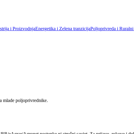
trija i Proizvodnja
Energetika i Zelena tranzicija
Poljoprivreda i Ruralni
 na mlade poljoprivrednike.
RR/eAgrar/Agronet postupke ni stručni savjet. Za prijavu, rokove i dok