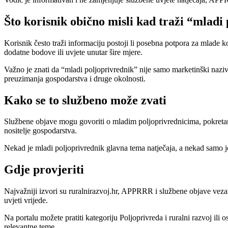
Što korisnik obično misli kad traži “mladi
Korisnik često traži informaciju postoji li posebna potpora za mlade k
dodatne bodove ili uvjete unutar šire mjere.
Važno je znati da “mladi poljoprivrednik” nije samo marketinški naziv
preuzimanja gospodarstva i druge okolnosti.
Kako se to službeno može zvati
Službene objave mogu govoriti o mladim poljoprivrednicima, pokretan
nositelje gospodarstva.
Nekad je mladi poljoprivrednik glavna tema natječaja, a nekad samo jeda
Gdje provjeriti
Najvažniji izvori su ruralnirazvoj.hr, APPRRR i službene objave vezane
uvjeti vrijede.
Na portalu možete pratiti kategoriju Poljoprivreda i ruralni razvoj ili 
relevantne teme.