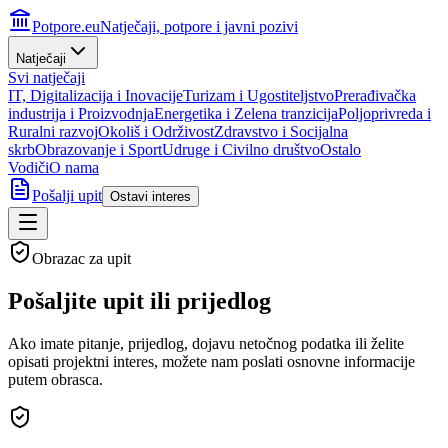
Potpore.eu
Natječaji, potpore i javni pozivi
Natječaji
Svi natječaji
IT, Digitalizacija i Inovacije
Turizam i Ugostiteljstvo
Prerađivačka
industrija i Proizvodnja
Energetika i Zelena tranzicija
Poljoprivreda i
Ruralni razvoj
Okoliš i Održivost
Zdravstvo i Socijalna
skrb
Obrazovanje i Sport
Udruge i Civilno društvo
Ostalo
Vodiči
O nama
Pošalji upit
Ostavi interes
Obrazac za upit
Pošaljite upit ili
prijedlog
Ako imate pitanje, prijedlog, dojavu netočnog podatka ili želite
opisati projektni interes, možete nam poslati osnovne informacije
putem obrasca.