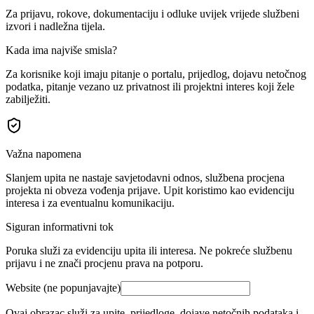
Za prijavu, rokove, dokumentaciju i odluke uvijek vrijede službeni
izvori i nadležna tijela.
Kada ima najviše smisla?
Za korisnike koji imaju pitanje o portalu, prijedlog, dojavu netočnog
podatka, pitanje vezano uz privatnost ili projektni interes koji žele
zabilježiti.
Važna napomena
Slanjem upita ne nastaje savjetodavni odnos, službena procjena
projekta ni obveza vođenja prijave. Upit koristimo kao evidenciju
interesa i za eventualnu komunikaciju.
Siguran informativni tok
Poruka služi za evidenciju upita ili interesa. Ne pokreće službenu
prijavu i ne znači procjenu prava na potporu.
Website (ne popunjavajte)
Ovaj obrazac služi za upite, prijedloge, dojave netočnih podataka i