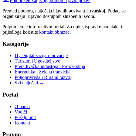
Potpore.eu
Natječaji, potpore i javni pozivi
Pregled potpora, natječaja i javnih poziva u Hrvatskoj. Podaci se
organiziraju iz javno dostupnih službenih izvora.
Potpore.eu je informativni portal. Za upite, ispravke podataka i
prijedloge koristite
kontakt obrazac
.
Kategorije
IT, Digitalizacija i Inovacije
Turizam i Ugostiteljstvo
Prerađivačka industrija i Proizvodnja
Energetika i Zelena tranzicija
Poljoprivreda i Ruralni razvoj
Svi natječaji →
Portal
O nama
Vodiči
Pošalji upit
Kontakt
Pravno