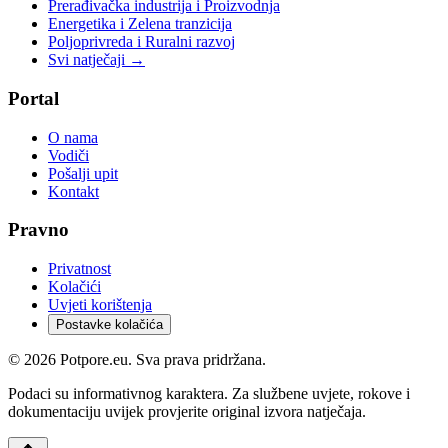
Prerađivačka industrija i Proizvodnja
Energetika i Zelena tranzicija
Poljoprivreda i Ruralni razvoj
Svi natječaji →
Portal
O nama
Vodiči
Pošalji upit
Kontakt
Pravno
Privatnost
Kolačići
Uvjeti korištenja
Postavke kolačića
©
2026
Potpore.eu. Sva prava pridržana.
Podaci su informativnog karaktera. Za službene uvjete, rokove i
dokumentaciju uvijek provjerite original izvora natječaja.