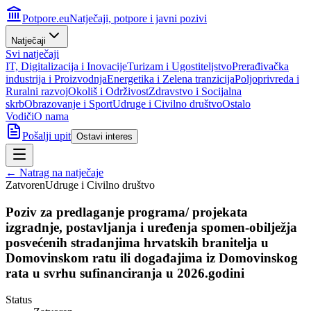
Potpore.eu
Natječaji, potpore i javni pozivi
Natječaji
Svi natječaji
IT, Digitalizacija i Inovacije
Turizam i Ugostiteljstvo
Prerađivačka
industrija i Proizvodnja
Energetika i Zelena tranzicija
Poljoprivreda i
Ruralni razvoj
Okoliš i Održivost
Zdravstvo i Socijalna
skrb
Obrazovanje i Sport
Udruge i Civilno društvo
Ostalo
Vodiči
O nama
Pošalji upit
Ostavi interes
← Natrag na natječaje
Zatvoren
Udruge i Civilno društvo
Poziv za predlaganje programa/ projekata
izgradnje, postavljanja i uređenja spomen-obilježja
posvećenih stradanjima hrvatskih branitelja u
Domovinskom ratu ili događajima iz Domovinskog
rata u svrhu sufinanciranja u 2026.godini
Status