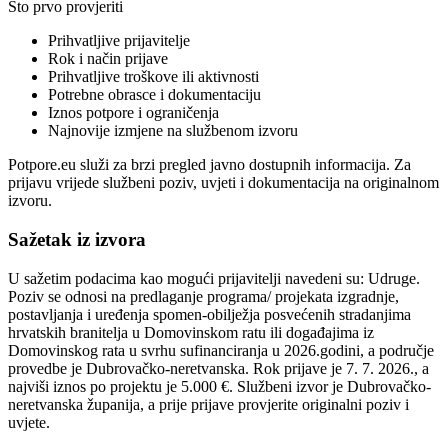
Što prvo provjeriti
Prihvatljive prijavitelje
Rok i način prijave
Prihvatljive troškove ili aktivnosti
Potrebne obrasce i dokumentaciju
Iznos potpore i ograničenja
Najnovije izmjene na službenom izvoru
Potpore.eu služi za brzi pregled javno dostupnih informacija. Za
prijavu vrijede službeni poziv, uvjeti i dokumentacija na originalnom
izvoru.
Sažetak iz izvora
U sažetim podacima kao mogući prijavitelji navedeni su: Udruge.
Poziv se odnosi na predlaganje programa/ projekata izgradnje,
postavljanja i uređenja spomen-obilježja posvećenih stradanjima
hrvatskih branitelja u Domovinskom ratu ili događajima iz
Domovinskog rata u svrhu sufinanciranja u 2026.godini, a područje
provedbe je Dubrovačko-neretvanska. Rok prijave je 7. 7. 2026., a
najviši iznos po projektu je 5.000 €. Službeni izvor je Dubrovačko-
neretvanska županija, a prije prijave provjerite originalni poziv i
uvjete.