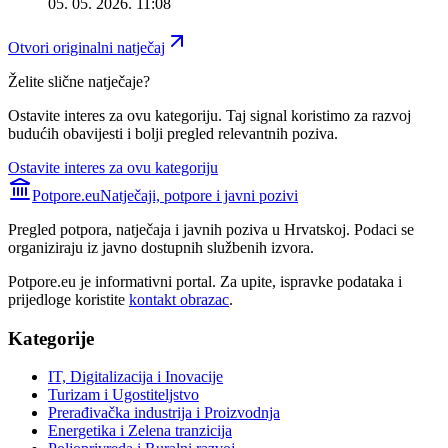
05. 05. 2026. 11:08
Otvori originalni natječaj
Želite slične natječaje?
Ostavite interes za ovu kategoriju. Taj signal koristimo za razvoj
budućih obavijesti i bolji pregled relevantnih poziva.
Ostavite interes za ovu kategoriju
Potpore.eu
Natječaji, potpore i javni pozivi
Pregled potpora, natječaja i javnih poziva u Hrvatskoj. Podaci se
organiziraju iz javno dostupnih službenih izvora.
Potpore.eu je informativni portal. Za upite, ispravke podataka i
prijedloge koristite
kontakt obrazac
.
Kategorije
IT, Digitalizacija i Inovacije
Turizam i Ugostiteljstvo
Prerađivačka industrija i Proizvodnja
Energetika i Zelena tranzicija