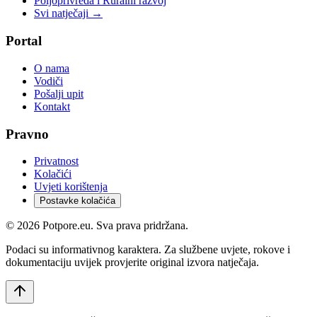
Poljoprivreda i Ruralni razvoj
Svi natječaji →
Portal
O nama
Vodiči
Pošalji upit
Kontakt
Pravno
Privatnost
Kolačići
Uvjeti korištenja
Postavke kolačića
©
2026
Potpore.eu. Sva prava pridržana.
Podaci su informativnog karaktera. Za službene uvjete, rokove i
dokumentaciju uvijek provjerite original izvora natječaja.