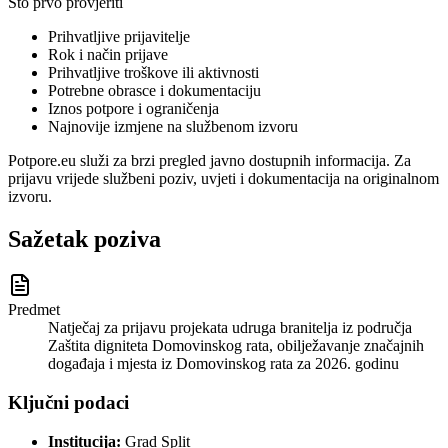
Što prvo provjeriti
Prihvatljive prijavitelje
Rok i način prijave
Prihvatljive troškove ili aktivnosti
Potrebne obrasce i dokumentaciju
Iznos potpore i ograničenja
Najnovije izmjene na službenom izvoru
Potpore.eu služi za brzi pregled javno dostupnih informacija. Za
prijavu vrijede službeni poziv, uvjeti i dokumentacija na originalnom
izvoru.
Sažetak poziva
Predmet
Natječaj za prijavu projekata udruga branitelja iz područja
Zaštita digniteta Domovinskog rata, obilježavanje značajnih
događaja i mjesta iz Domovinskog rata za 2026. godinu
Ključni podaci
Institucija:
Grad Split