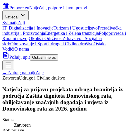
Potpore.eu
Natječaji, potpore i javni pozivi
Natječaji
Svi natječaji
IT, Digitalizacija i Inovacije
Turizam i Ugostiteljstvo
Prerađivačka
industrija i Proizvodnja
Energetika i Zelena tranzicija
Poljoprivreda i
Ruralni razvoj
Okoliš i Održivost
Zdravstvo i Socijalna
skrb
Obrazovanje i Sport
Udruge i Civilno društvo
Ostalo
Vodiči
O nama
Pošalji upit
Ostavi interes
← Natrag na natječaje
Zatvoren
Udruge i Civilno društvo
Natječaj za prijavu projekata udruga branitelja iz
područja Zaštita digniteta Domovinskog rata,
obilježavanje značajnih događaja i mjesta iz
Domovinskog rata za 2026. godinu
Status
Zatvoren
Rok prijave