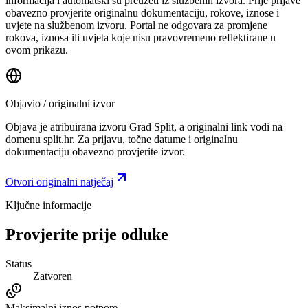
informacija i automatski su preuzeti iz službenih izvora. Prije prijave
obavezno provjerite originalnu dokumentaciju, rokove, iznose i
uvjete na službenom izvoru. Portal ne odgovara za promjene
rokova, iznosa ili uvjeta koje nisu pravovremeno reflektirane u
ovom prikazu.
Objavio / originalni izvor
Objava je atribuirana izvoru
Grad Split
, a originalni link vodi na
domenu split.hr.
Za prijavu, točne datume i originalnu
dokumentaciju obavezno provjerite izvor.
Otvori originalni natječaj
Ključne informacije
Provjerite prije odluke
Status
Zatvoren
Maksimalni iznos potpore