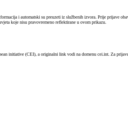
ormacija i automatski su preuzeti iz službenih izvora. Prije prijave ob
uvjeta koje nisu pravovremeno reflektirane u ovom prikazu.
ean initiative (CEI)
, a originalni link vodi na domenu cei.int.
Za prijav