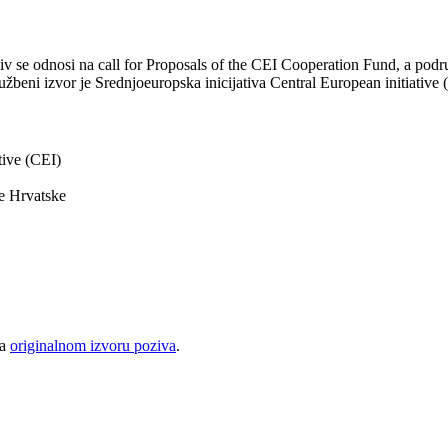
v se odnosi na call for Proposals of the CEI Cooperation Fund, a podr
užbeni izvor je Srednjoeuropska inicijativa Central European initiative (C
tive (CEI)
e Hrvatske
na
originalnom izvoru poziva
.