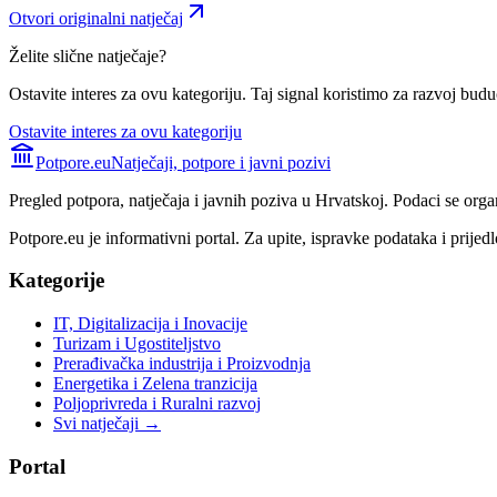
Otvori originalni natječaj
Želite slične natječaje?
Ostavite interes za ovu kategoriju. Taj signal koristimo za razvoj buduć
Ostavite interes za ovu kategoriju
Potpore.eu
Natječaji, potpore i javni pozivi
Pregled potpora, natječaja i javnih poziva u Hrvatskoj. Podaci se orga
Potpore.eu je informativni portal. Za upite, ispravke podataka i prijedl
Kategorije
IT, Digitalizacija i Inovacije
Turizam i Ugostiteljstvo
Prerađivačka industrija i Proizvodnja
Energetika i Zelena tranzicija
Poljoprivreda i Ruralni razvoj
Svi natječaji →
Portal