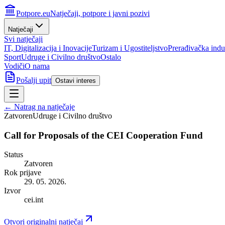
Potpore.eu
Natječaji, potpore i javni pozivi
Natječaji
Svi natječaji
IT, Digitalizacija i Inovacije
Turizam i Ugostiteljstvo
Prerađivačka indus
Sport
Udruge i Civilno društvo
Ostalo
Vodiči
O nama
Pošalji upit
Ostavi interes
← Natrag na natječaje
Zatvoren
Udruge i Civilno društvo
Call for Proposals of the CEI Cooperation Fund
Status
Zatvoren
Rok prijave
29. 05. 2026.
Izvor
cei.int
Otvori originalni natječaj