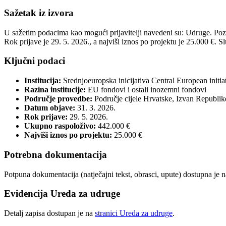
Sažetak iz izvora
U sažetim podacima kao mogući prijavitelji navedeni su: Udruge. Pozi
Rok prijave je 29. 5. 2026., a najviši iznos po projektu je 25.000 €. Sl
Ključni podaci
Institucija:
Srednjoeuropska inicijativa Central European initia
Razina institucije:
EU fondovi i ostali inozemni fondovi
Područje provedbe:
Područje cijele Hrvatske, Izvan Republik
Datum objave:
31. 3. 2026.
Rok prijave:
29. 5. 2026.
Ukupno raspoloživo:
442.000 €
Najviši iznos po projektu:
25.000 €
Potrebna dokumentacija
Potpuna dokumentacija (natječajni tekst, obrasci, upute) dostupna je 
Evidencija Ureda za udruge
Detalj zapisa dostupan je na
stranici Ureda za udruge
.