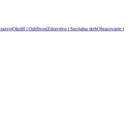
 razvoj
Okoliš i Održivost
Zdravstvo i Socijalna skrb
Obrazovanje i