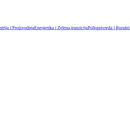
trija i Proizvodnja
Energetika i Zelena tranzicija
Poljoprivreda i Ruralni