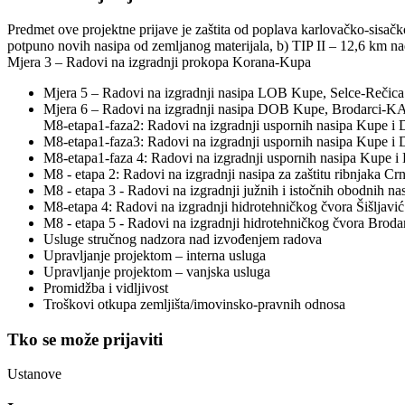
Predmet ove projektne prijave je zaštita od poplava karlovačko-sisačko
potpuno novih nasipa od zemljanog materijala, b) TIP II – 12,6 km nad
Mjera 3 – Radovi na izgradnji prokopa Korana-Kupa
Mjera 5 – Radovi na izgradnji nasipa LOB Kupe, Selce-Rečica -
Mjera 6 – Radovi na izgradnji nasipa DOB Kupe, Brodarci-KA P
M8-etapa1-faza2: Radovi na izgradnji uspornih nasipa Kupe i 
M8-etapa1-faza3: Radovi na izgradnji uspornih nasipa Kupe i 
M8-etapa1-faza 4: Radovi na izgradnji uspornih nasipa Kupe i 
M8 - etapa 2: Radovi na izgradnji nasipa za zaštitu ribnjaka C
M8 - etapa 3 - Radovi na izgradnji južnih i istočnih obodnih na
M8-etapa 4: Radovi na izgradnji hidrotehničkog čvora Šišljavić
M8 - etapa 5 - Radovi na izgradnji hidrotehničkog čvora Broda
Usluge stručnog nadzora nad izvođenjem radova
Upravljanje projektom – interna usluga
Upravljanje projektom – vanjska usluga
Promidžba i vidljivost
Troškovi otkupa zemljišta/imovinsko-pravnih odnosa
Tko se može prijaviti
Ustanove