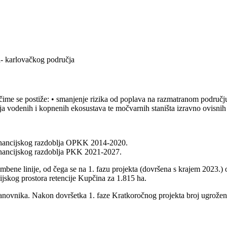
a- karlovačkog područja
 čime se postiže: • smanjenje rizika od poplava na razmatranom području,
anja vodenih i kopnenih ekosustava te močvarnih staništa izravno ovisn
financijskog razdoblja OPKK 2014-2020.
inancijskog razdoblja PKK 2021-2027.
mbene linije, od čega se na 1. fazu projekta (dovršena s krajem 2023.) 
ijskog prostora retencije Kupčina za 1.815 ha.
ovnika. Nakon dovršetka 1. faze Kratkoročnog projekta broj ugroženih