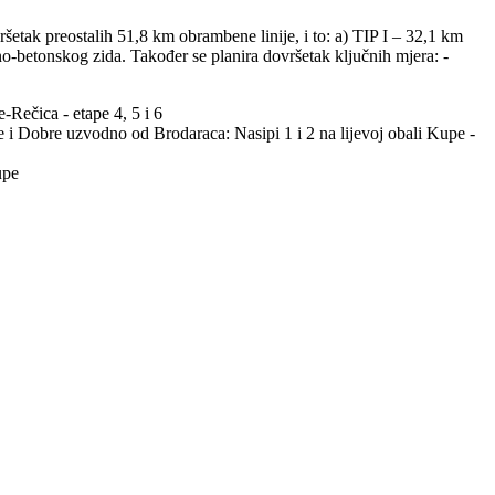
šetak preostalih 51,8 km obrambene linije, i to: a) TIP I – 32,1 km
o-betonskog zida. Također se planira dovršetak ključnih mjera: -
Rečica - etape 4, 5 i 6
 Dobre uzvodno od Brodaraca: Nasipi 1 i 2 na lijevoj obali Kupe -
upe