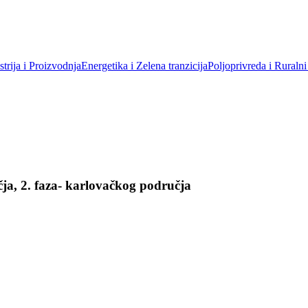
trija i Proizvodnja
Energetika i Zelena tranzicija
Poljoprivreda i Ruralni
ja, 2. faza- karlovačkog područja