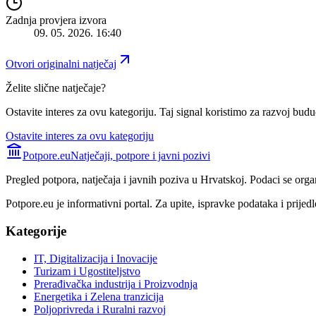
Zadnja provjera izvora
09. 05. 2026. 16:40
Otvori originalni natječaj
Želite slične natječaje?
Ostavite interes za ovu kategoriju. Taj signal koristimo za razvoj buduć
Ostavite interes za ovu kategoriju
Potpore.eu
Natječaji, potpore i javni pozivi
Pregled potpora, natječaja i javnih poziva u Hrvatskoj. Podaci se orga
Potpore.eu je informativni portal. Za upite, ispravke podataka i prijedl
Kategorije
IT, Digitalizacija i Inovacije
Turizam i Ugostiteljstvo
Prerađivačka industrija i Proizvodnja
Energetika i Zelena tranzicija
Poljoprivreda i Ruralni razvoj