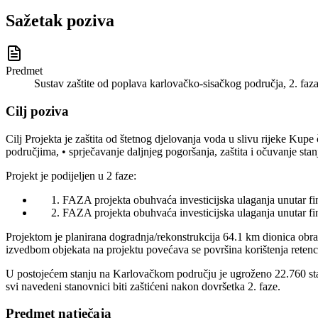
Sažetak poziva
Predmet
Sustav zaštite od poplava karlovačko-sisačkog područja, 2. faz
Cilj poziva
Cilj Projekta je zaštita od štetnog djelovanja voda u slivu rijeke Kupe
područjima, • sprječavanje daljnjeg pogoršanja, zaštita i očuvanje st
Projekt je podijeljen u 2 faze:
FAZA projekta obuhvaća investicijska ulaganja unutar 
FAZA projekta obuhvaća investicijska ulaganja unutar f
Projektom je planirana dogradnja/rekonstrukcija 64.1 km dionica obra
izvedbom objekata na projektu povećava se površina korištenja retenc
U postojećem stanju na Karlovačkom području je ugroženo 22.760 stan
svi navedeni stanovnici biti zaštićeni nakon dovršetka 2. faze.
Predmet natječaja