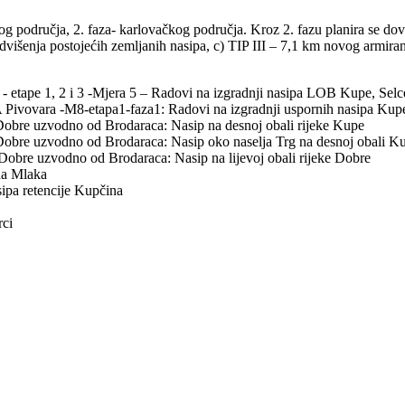
g područja, 2. faza- karlovačkog područja. Kroz 2. fazu planira se dovr
višenja postojećih zemljanih nasipa, c) TIP III – 7,1 km novog armiran
 etape 1, 2 i 3 -Mjera 5 – Radovi na izgradnji nasipa LOB Kupe, Selce-
ivovara -M8-etapa1-faza1: Radovi na izgradnji uspornih nasipa Kupe i
Dobre uzvodno od Brodaraca: Nasip na desnoj obali rijeke Kupe
Dobre uzvodno od Brodaraca: Nasip oko naselja Trg na desnoj obali K
Dobre uzvodno od Brodaraca: Nasip na lijevoj obali rijeke Dobre
rna Mlaka
sipa retencije Kupčina
rci