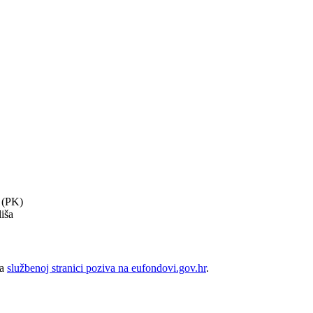
 (PK)
liša
na
službenoj stranici poziva na eufondovi.gov.hr
.