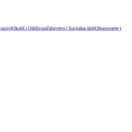
 razvoj
Okoliš i Održivost
Zdravstvo i Socijalna skrb
Obrazovanje i