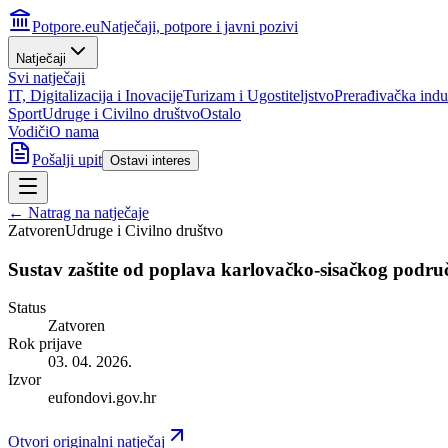
Potpore.eu
Natječaji, potpore i javni pozivi
Natječaji
Svi natječaji
IT, Digitalizacija i Inovacije
Turizam i Ugostiteljstvo
Prerađivačka indus
Sport
Udruge i Civilno društvo
Ostalo
Vodiči
O nama
Pošalji upit
Ostavi interes
← Natrag na natječaje
Zatvoren
Udruge i Civilno društvo
Sustav zaštite od poplava karlovačko-sisačkog područ
Status
Zatvoren
Rok prijave
03. 04. 2026.
Izvor
eufondovi.gov.hr
Otvori originalni natječaj