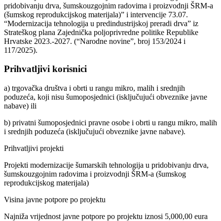
pridobivanju drva, šumskouzgojnim radovima i proizvodnji ŠRM-a
(šumskog reprodukcijskog materijala)” i intervencije 73.07.
“Modernizacija tehnologija u predindustrijskoj preradi drva” iz
Strateškog plana Zajednička poljoprivredne politike Republike
Hrvatske 2023.-2027. (“Narodne novine”, broj 153/2024 i
117/2025).
Prihvatljivi korisnici
a) trgovačka društva i obrti u rangu mikro, malih i srednjih
poduzeća, koji nisu šumoposjednici (isključujući obveznike javne
nabave) ili
b) privatni šumoposjednici pravne osobe i obrti u rangu mikro, malih
i srednjih poduzeća (isključujući obveznike javne nabave).
Prihvatljivi projekti
Projekti modernizacije šumarskih tehnologija u pridobivanju drva,
šumskouzgojnim radovima i proizvodnji ŠRM-a (šumskog
reprodukcijskog materijala)
Visina javne potpore po projektu
Najniža vrijednost javne potpore po projektu iznosi 5,000,00 eura