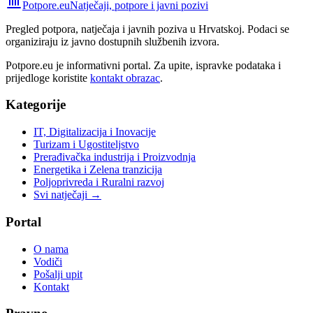
Potpore.eu
Natječaji, potpore i javni pozivi
Pregled potpora, natječaja i javnih poziva u Hrvatskoj. Podaci se
organiziraju iz javno dostupnih službenih izvora.
Potpore.eu je informativni portal. Za upite, ispravke podataka i
prijedloge koristite
kontakt obrazac
.
Kategorije
IT, Digitalizacija i Inovacije
Turizam i Ugostiteljstvo
Prerađivačka industrija i Proizvodnja
Energetika i Zelena tranzicija
Poljoprivreda i Ruralni razvoj
Svi natječaji →
Portal
O nama
Vodiči
Pošalji upit
Kontakt