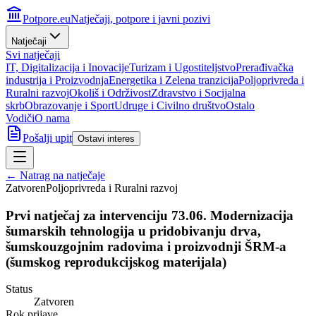
Potpore.eu
Natječaji, potpore i javni pozivi
Natječaji
Svi natječaji
IT, Digitalizacija i Inovacije
Turizam i Ugostiteljstvo
Prerađivačka
industrija i Proizvodnja
Energetika i Zelena tranzicija
Poljoprivreda i
Ruralni razvoj
Okoliš i Održivost
Zdravstvo i Socijalna
skrb
Obrazovanje i Sport
Udruge i Civilno društvo
Ostalo
Vodiči
O nama
Pošalji upit
Ostavi interes
← Natrag na natječaje
Zatvoren
Poljoprivreda i Ruralni razvoj
Prvi natječaj za intervenciju 73.06. Modernizacija
šumarskih tehnologija u pridobivanju drva,
šumskouzgojnim radovima i proizvodnji ŠRM-a
(šumskog reprodukcijskog materijala)
Status
Zatvoren
Rok prijave