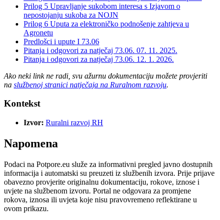
Prilog 5 Upravljanje sukobom interesa s Izjavom o
nepostojanju sukoba za NOJN
Prilog 6 Uputa za elektroničko podnošenje zahtjeva u
Agronetu
Predlošci i upute I 73.06
Pitanja i odgovori za natječaj 73.06. 07. 11. 2025.
Pitanja i odgovori za natječaj 73.06. 12. 1. 2026.
Ako neki link ne radi, svu ažurnu dokumentaciju možete provjeriti
na
službenoj stranici natječaja na Ruralnom razvoju
.
Kontekst
Izvor:
Ruralni razvoj RH
Napomena
Podaci na Potpore.eu služe za informativni pregled javno dostupnih
informacija i automatski su preuzeti iz službenih izvora. Prije prijave
obavezno provjerite originalnu dokumentaciju, rokove, iznose i
uvjete na službenom izvoru. Portal ne odgovara za promjene
rokova, iznosa ili uvjeta koje nisu pravovremeno reflektirane u
ovom prikazu.