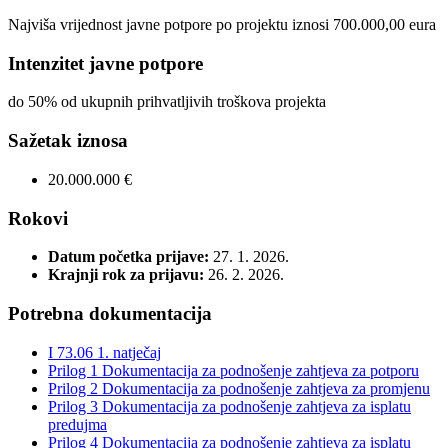
Najviša vrijednost javne potpore po projektu iznosi 700.000,00 eura
Intenzitet javne potpore
do 50% od ukupnih prihvatljivih troškova projekta
Sažetak iznosa
20.000.000 €
Rokovi
Datum početka prijave:
27. 1. 2026.
Krajnji rok za prijavu:
26. 2. 2026.
Potrebna dokumentacija
I 73.06 1. natječaj
Prilog 1 Dokumentacija za podnošenje zahtjeva za potporu
Prilog 2 Dokumentacija za podnošenje zahtjeva za promjenu
Prilog 3 Dokumentacija za podnošenje zahtjeva za isplatu
predujma
Prilog 4 Dokumentacija za podnošenje zahtjeva za isplatu