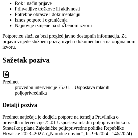
Rok i način prijave
Prihvatljive troškove ili aktivnosti
Potrebne obrasce i dokumentaciju
Iznos potpore i ograničenja
Najnovije izmjene na službenom izvoru
Potpore.eu služi za brzi pregled javno dostupnih informacija. Za
prijavu vrijede službeni poziv, uvjeti i dokumentacija na originalnom
izvoru.
Sažetak poziva
Predmet
provedbu intervencije 75.01. - Uspostava mladih
poljoprivrednika
Detalji poziva
Predmet natječaja je dodjela potpore na temelju Pravilnika o
provedbi intervencije 75.01 Uspostava mladih poljoprivrednika iz
Strateškog plana Zajedničke poljoprivredne politike Republike
Hrvatske 2023.-2027. („Narodne novine“, br. 99/2024 i 146/2024)