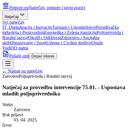
Potpore.eu
Natječaji, potpore i javni pozivi
Natječaji
Svi natječaji
IT, Digitalizacija i Inovacije
Turizam i Ugostiteljstvo
Prerađivačka
industrija i Proizvodnja
Energetika i Zelena tranzicija
Poljoprivreda i
Ruralni razvoj
Okoliš i Održivost
Zdravstvo i Socijalna
skrb
Obrazovanje i Sport
Udruge i Civilno društvo
Ostalo
Vodiči
O nama
Pošalji upit
Ostavi interes
← Natrag na natječaje
Zatvoren
Poljoprivreda i Ruralni razvoj
Natječaj za provedbu intervencije 75.01. - Uspostava
mladih poljoprivrednika
Status
Zatvoren
Rok prijave
03. 04. 2025.
Izvor