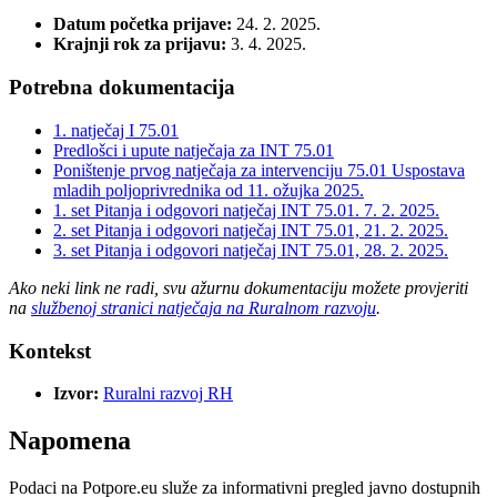
Datum početka prijave:
24. 2. 2025.
Krajnji rok za prijavu:
3. 4. 2025.
Potrebna dokumentacija
1. natječaj I 75.01
Predlošci i upute natječaja za INT 75.01
Poništenje prvog natječaja za intervenciju 75.01 Uspostava
mladih poljoprivrednika od 11. ožujka 2025.
1. set Pitanja i odgovori natječaj INT 75.01. 7. 2. 2025.
2. set Pitanja i odgovori natječaj INT 75.01, 21. 2. 2025.
3. set Pitanja i odgovori natječaj INT 75.01, 28. 2. 2025.
Ako neki link ne radi, svu ažurnu dokumentaciju možete provjeriti
na
službenoj stranici natječaja na Ruralnom razvoju
.
Kontekst
Izvor:
Ruralni razvoj RH
Napomena
Podaci na Potpore.eu služe za informativni pregled javno dostupnih