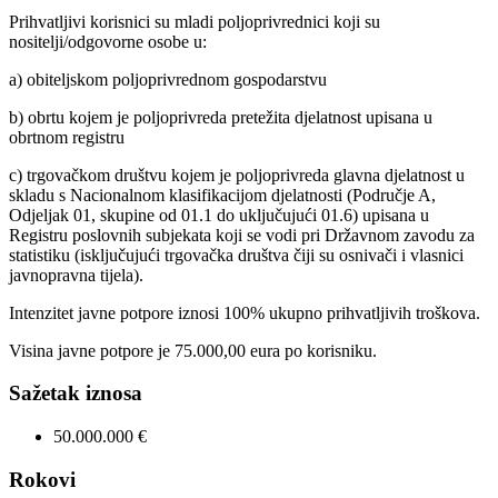
Prihvatljivi korisnici su mladi poljoprivrednici koji su
nositelji/odgovorne osobe u:
a) obiteljskom poljoprivrednom gospodarstvu
b) obrtu kojem je poljoprivreda pretežita djelatnost upisana u
obrtnom registru
c) trgovačkom društvu kojem je poljoprivreda glavna djelatnost u
skladu s Nacionalnom klasifikacijom djelatnosti (Područje A,
Odjeljak 01, skupine od 01.1 do uključujući 01.6) upisana u
Registru poslovnih subjekata koji se vodi pri Državnom zavodu za
statistiku (isključujući trgovačka društva čiji su osnivači i vlasnici
javnopravna tijela).
Intenzitet javne potpore iznosi 100% ukupno prihvatljivih troškova.
Visina javne potpore je 75.000,00 eura po korisniku.
Sažetak iznosa
50.000.000 €
Rokovi