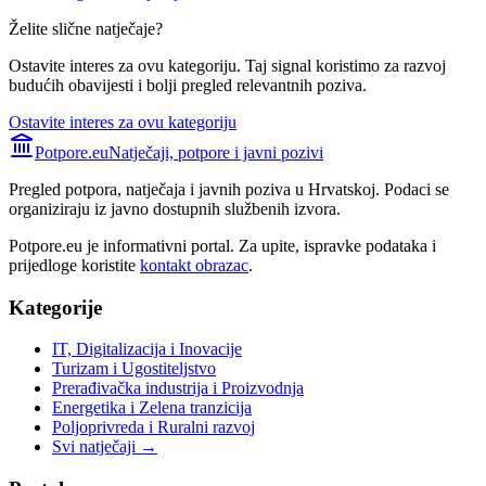
Želite slične natječaje?
Ostavite interes za ovu kategoriju. Taj signal koristimo za razvoj
budućih obavijesti i bolji pregled relevantnih poziva.
Ostavite interes za ovu kategoriju
Potpore.eu
Natječaji, potpore i javni pozivi
Pregled potpora, natječaja i javnih poziva u Hrvatskoj. Podaci se
organiziraju iz javno dostupnih službenih izvora.
Potpore.eu je informativni portal. Za upite, ispravke podataka i
prijedloge koristite
kontakt obrazac
.
Kategorije
IT, Digitalizacija i Inovacije
Turizam i Ugostiteljstvo
Prerađivačka industrija i Proizvodnja
Energetika i Zelena tranzicija
Poljoprivreda i Ruralni razvoj
Svi natječaji →