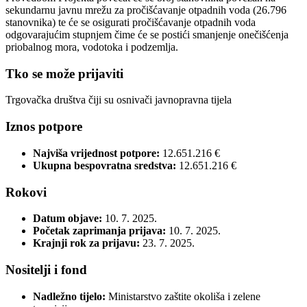
sekundarnu javnu mrežu za pročišćavanje otpadnih voda (26.796
stanovnika) te će se osigurati pročišćavanje otpadnih voda
odgovarajućim stupnjem čime će se postići smanjenje onečišćenja
priobalnog mora, vodotoka i podzemlja.
Tko se može prijaviti
Trgovačka društva čiji su osnivači javnopravna tijela
Iznos potpore
Najviša vrijednost potpore:
12.651.216 €
Ukupna bespovratna sredstva:
12.651.216 €
Rokovi
Datum objave:
10. 7. 2025.
Početak zaprimanja prijava:
10. 7. 2025.
Krajnji rok za prijavu:
23. 7. 2025.
Nositelji i fond
Nadležno tijelo:
Ministarstvo zaštite okoliša i zelene