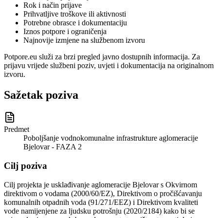
Rok i način prijave
Prihvatljive troškove ili aktivnosti
Potrebne obrasce i dokumentaciju
Iznos potpore i ograničenja
Najnovije izmjene na službenom izvoru
Potpore.eu služi za brzi pregled javno dostupnih informacija. Za
prijavu vrijede službeni poziv, uvjeti i dokumentacija na originalnom
izvoru.
Sažetak poziva
Predmet
Poboljšanje vodnokomunalne infrastrukture aglomeracije
Bjelovar - FAZA 2
Cilj poziva
Cilj projekta je usklađivanje aglomeracije Bjelovar s Okvirnom
direktivom o vodama (2000/60/EZ), Direktivom o pročišćavanju
komunalnih otpadnih voda (91/271/EEZ) i Direktivom kvaliteti
vode namijenjene za ljudsku potrošnju (2020/2184) kako bi se