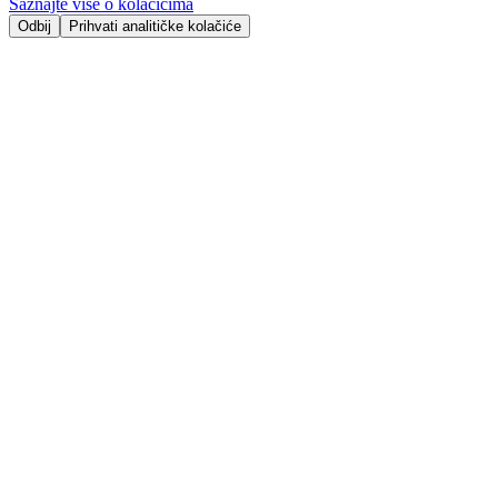
Saznajte više o kolačićima
Odbij
Prihvati analitičke kolačiće