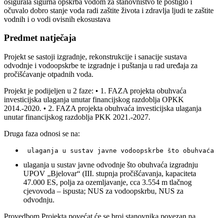
osigurala sigurna opskrba vodom za stanovništvo te postiglo i
očuvalo dobro stanje voda radi zaštite života i zdravlja ljudi te zaštite
vodnih i o vodi ovisnih ekosustava
Predmet natječaja
Projekt se sastoji izgradnje, rekonstrukcije i sanacije sustava
odvodnje i vodoopskrbe te izgradnje i puštanja u rad uređaja za
pročišćavanje otpadnih voda.
Projekt je podijeljen u 2 faze: • 1. FAZA projekta obuhvaća
investicijska ulaganja unutar financijskog razdoblja OPKK
2014.-2020. • 2. FAZA projekta obuhvaća investicijska ulaganja
unutar financijskog razdoblja PKK 2021.-2027.
Druga faza odnosi se na:
ulaganja u sustav javne odvodnje što obuhvaća izgradnju
UPOV „Bjelovar“ (III. stupnja pročišćavanja, kapaciteta
47.000 ES, polja za ozemljavanje, cca 3.554 m tlačnog
cjevovoda – ispusta; NUS za vodoopskrbu, NUS za
odvodnju.
Provedbom Projekta povećat će se broj stanovnika povezan na