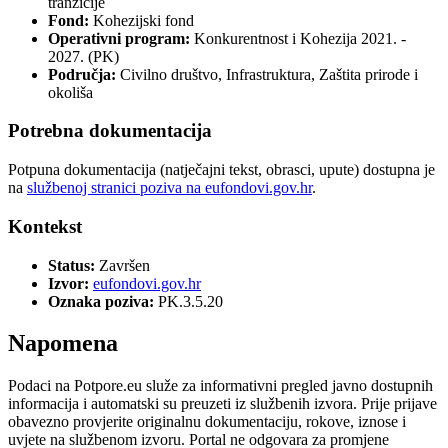
tranzicije
Fond:
Kohezijski fond
Operativni program:
Konkurentnost i Kohezija 2021. -
2027. (PK)
Područja:
Civilno društvo, Infrastruktura, Zaštita prirode i
okoliša
Potrebna dokumentacija
Potpuna dokumentacija (natječajni tekst, obrasci, upute) dostupna je
na
službenoj stranici poziva na eufondovi.gov.hr
.
Kontekst
Status:
Završen
Izvor:
eufondovi.gov.hr
Oznaka poziva:
PK.3.5.20
Napomena
Podaci na Potpore.eu služe za informativni pregled javno dostupnih
informacija i automatski su preuzeti iz službenih izvora. Prije prijave
obavezno provjerite originalnu dokumentaciju, rokove, iznose i
uvjete na službenom izvoru. Portal ne odgovara za promjene