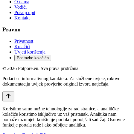
O nama
Vodiči
Pošalji upit
Kontakt
Pravno
Privatnost
Kolačići
Uvjeti korištenja
Postavke kolačića
©
2026
Potpore.eu. Sva prava pridržana.
Podaci su informativnog karaktera. Za službene uvjete, rokove i
dokumentaciju uvijek provjerite original izvora natječaja.
Koristimo samo nužne tehnologije za rad stranice, a analitičke
kolačiće koristimo isključivo uz vaš pristanak. Analitika nam
pomaže razumjeti korištenje portala i poboljšati sadržaj. Osnovne
funkcije portala rade i ako odbijete analitiku.