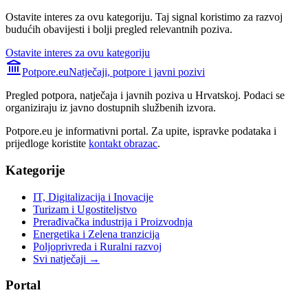
Ostavite interes za ovu kategoriju. Taj signal koristimo za razvoj
budućih obavijesti i bolji pregled relevantnih poziva.
Ostavite interes za ovu kategoriju
Potpore.eu
Natječaji, potpore i javni pozivi
Pregled potpora, natječaja i javnih poziva u Hrvatskoj. Podaci se
organiziraju iz javno dostupnih službenih izvora.
Potpore.eu je informativni portal. Za upite, ispravke podataka i
prijedloge koristite
kontakt obrazac
.
Kategorije
IT, Digitalizacija i Inovacije
Turizam i Ugostiteljstvo
Prerađivačka industrija i Proizvodnja
Energetika i Zelena tranzicija
Poljoprivreda i Ruralni razvoj
Svi natječaji →
Portal