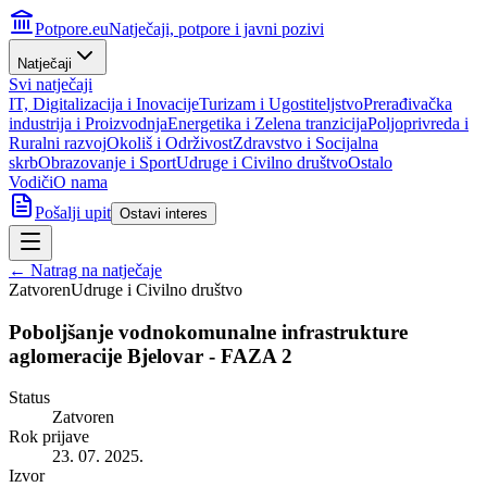
Potpore.eu
Natječaji, potpore i javni pozivi
Natječaji
Svi natječaji
IT, Digitalizacija i Inovacije
Turizam i Ugostiteljstvo
Prerađivačka
industrija i Proizvodnja
Energetika i Zelena tranzicija
Poljoprivreda i
Ruralni razvoj
Okoliš i Održivost
Zdravstvo i Socijalna
skrb
Obrazovanje i Sport
Udruge i Civilno društvo
Ostalo
Vodiči
O nama
Pošalji upit
Ostavi interes
← Natrag na natječaje
Zatvoren
Udruge i Civilno društvo
Poboljšanje vodnokomunalne infrastrukture
aglomeracije Bjelovar - FAZA 2
Status
Zatvoren
Rok prijave
23. 07. 2025.
Izvor