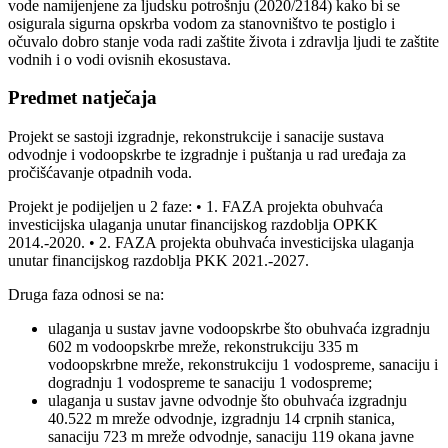
vode namijenjene za ljudsku potrošnju (2020/2184) kako bi se
osigurala sigurna opskrba vodom za stanovništvo te postiglo i
očuvalo dobro stanje voda radi zaštite života i zdravlja ljudi te zaštite
vodnih i o vodi ovisnih ekosustava.
Predmet natječaja
Projekt se sastoji izgradnje, rekonstrukcije i sanacije sustava
odvodnje i vodoopskrbe te izgradnje i puštanja u rad uređaja za
pročišćavanje otpadnih voda.
Projekt je podijeljen u 2 faze: • 1. FAZA projekta obuhvaća
investicijska ulaganja unutar financijskog razdoblja OPKK
2014.-2020. • 2. FAZA projekta obuhvaća investicijska ulaganja
unutar financijskog razdoblja PKK 2021.-2027.
Druga faza odnosi se na:
ulaganja u sustav javne vodoopskrbe što obuhvaća izgradnju
602 m vodoopskrbe mreže, rekonstrukciju 335 m
vodoopskrbne mreže, rekonstrukciju 1 vodospreme, sanaciju i
dogradnju 1 vodospreme te sanaciju 1 vodospreme;
ulaganja u sustav javne odvodnje što obuhvaća izgradnju
40.522 m mreže odvodnje, izgradnju 14 crpnih stanica,
sanaciju 723 m mreže odvodnje, sanaciju 119 okana javne