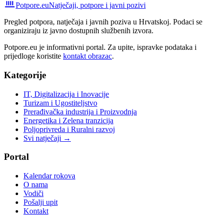
Potpore.eu
Natječaji, potpore i javni pozivi
Pregled potpora, natječaja i javnih poziva u Hrvatskoj. Podaci se
organiziraju iz javno dostupnih službenih izvora.
Potpore.eu je informativni portal. Za upite, ispravke podataka i
prijedloge koristite
kontakt obrazac
.
Kategorije
IT, Digitalizacija i Inovacije
Turizam i Ugostiteljstvo
Prerađivačka industrija i Proizvodnja
Energetika i Zelena tranzicija
Poljoprivreda i Ruralni razvoj
Svi natječaji →
Portal
Kalendar rokova
O nama
Vodiči
Pošalji upit
Kontakt