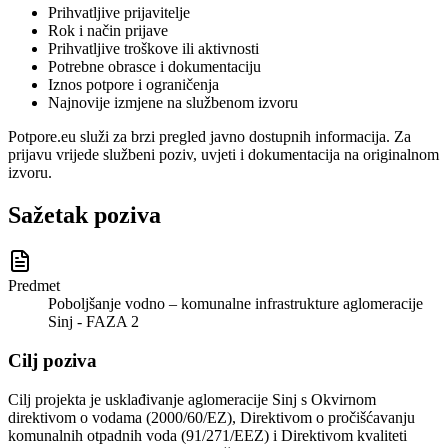
Prihvatljive prijavitelje
Rok i način prijave
Prihvatljive troškove ili aktivnosti
Potrebne obrasce i dokumentaciju
Iznos potpore i ograničenja
Najnovije izmjene na službenom izvoru
Potpore.eu služi za brzi pregled javno dostupnih informacija. Za
prijavu vrijede službeni poziv, uvjeti i dokumentacija na originalnom
izvoru.
Sažetak poziva
Predmet
Poboljšanje vodno – komunalne infrastrukture aglomeracije
Sinj - FAZA 2
Cilj poziva
Cilj projekta je usklađivanje aglomeracije Sinj s Okvirnom
direktivom o vodama (2000/60/EZ), Direktivom o pročišćavanju
komunalnih otpadnih voda (91/271/EEZ) i Direktivom kvaliteti