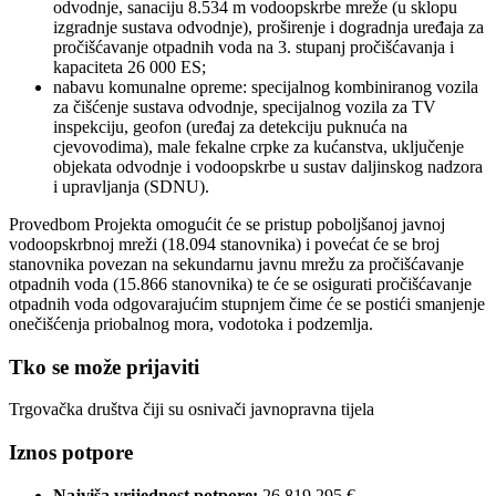
odvodnje, sanaciju 8.534 m vodoopskrbe mreže (u sklopu
izgradnje sustava odvodnje), proširenje i dogradnja uređaja za
pročišćavanje otpadnih voda na 3. stupanj pročišćavanja i
kapaciteta 26 000 ES;
nabavu komunalne opreme: specijalnog kombiniranog vozila
za čišćenje sustava odvodnje, specijalnog vozila za TV
inspekciju, geofon (uređaj za detekciju puknuća na
cjevovodima), male fekalne crpke za kućanstva, uključenje
objekata odvodnje i vodoopskrbe u sustav daljinskog nadzora
i upravljanja (SDNU).
Provedbom Projekta omogućit će se pristup poboljšanoj javnoj
vodoopskrbnoj mreži (18.094 stanovnika) i povećat će se broj
stanovnika povezan na sekundarnu javnu mrežu za pročišćavanje
otpadnih voda (15.866 stanovnika) te će se osigurati pročišćavanje
otpadnih voda odgovarajućim stupnjem čime će se postići smanjenje
onečišćenja priobalnog mora, vodotoka i podzemlja.
Tko se može prijaviti
Trgovačka društva čiji su osnivači javnopravna tijela
Iznos potpore
Najviša vrijednost potpore:
26.819.295 €