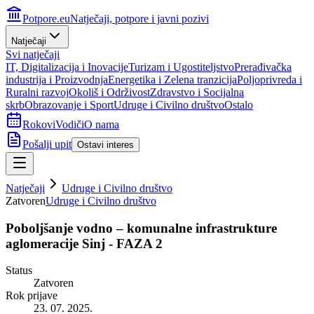
Potpore.eu
Natječaji, potpore i javni pozivi
Natječaji
Svi natječaji
IT, Digitalizacija i Inovacije
Turizam i Ugostiteljstvo
Prerađivačka
industrija i Proizvodnja
Energetika i Zelena tranzicija
Poljoprivreda i
Ruralni razvoj
Okoliš i Održivost
Zdravstvo i Socijalna
skrb
Obrazovanje i Sport
Udruge i Civilno društvo
Ostalo
Rokovi
Vodiči
O nama
Pošalji upit
Ostavi interes
Natječaji
Udruge i Civilno društvo
Zatvoren
Udruge i Civilno društvo
Poboljšanje vodno – komunalne infrastrukture
aglomeracije Sinj - FAZA 2
Status
Zatvoren
Rok prijave
23. 07. 2025.