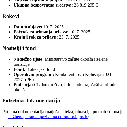
Ukupna bespovratna sredstva:
26.819.295 €
Rokovi
Datum objave:
10. 7. 2025.
Početak zaprimanja prijava:
10. 7. 2025.
Krajnji rok za prijavu:
23. 7. 2025.
Nositelji i fond
Nadležno tijelo:
Ministarstvo zaštite okoliša i zelene
tranzicije
Fond:
Kohezijski fond
Operativni program:
Konkurentnost i Kohezija 2021. -
2027. (PK)
Područja:
Civilno društvo, Infrastruktura, Zaštita prirode i
okoliša
Potrebna dokumentacija
Potpuna dokumentacija (natječajni tekst, obrasci, upute) dostupna je
na
službenoj stranici poziva na eufondovi.gov.hr
.