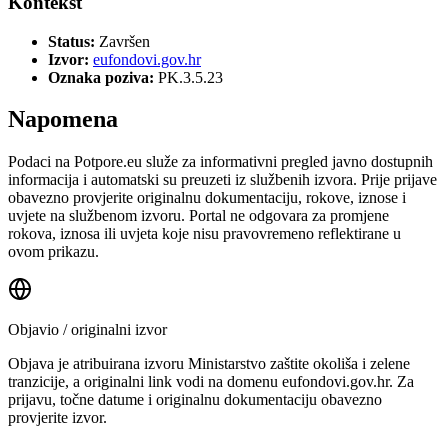
Kontekst
Status:
Završen
Izvor:
eufondovi.gov.hr
Oznaka poziva:
PK.3.5.23
Napomena
Podaci na Potpore.eu služe za informativni pregled javno dostupnih
informacija i automatski su preuzeti iz službenih izvora. Prije prijave
obavezno provjerite originalnu dokumentaciju, rokove, iznose i
uvjete na službenom izvoru. Portal ne odgovara za promjene
rokova, iznosa ili uvjeta koje nisu pravovremeno reflektirane u
ovom prikazu.
Objavio / originalni izvor
Objava je atribuirana izvoru
Ministarstvo zaštite okoliša i zelene
tranzicije
, a originalni link vodi na domenu eufondovi.gov.hr.
Za
prijavu, točne datume i originalnu dokumentaciju obavezno
provjerite izvor.