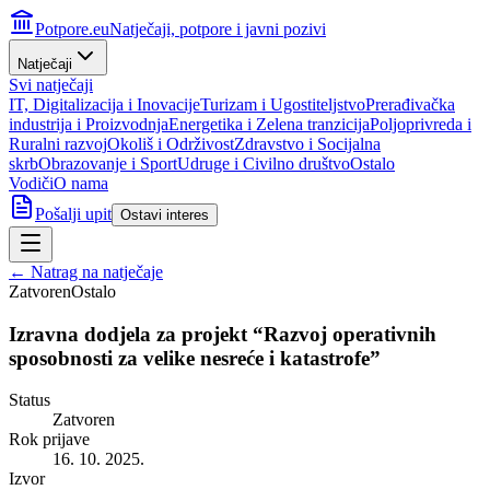
Potpore.eu
Natječaji, potpore i javni pozivi
Natječaji
Svi natječaji
IT, Digitalizacija i Inovacije
Turizam i Ugostiteljstvo
Prerađivačka
industrija i Proizvodnja
Energetika i Zelena tranzicija
Poljoprivreda i
Ruralni razvoj
Okoliš i Održivost
Zdravstvo i Socijalna
skrb
Obrazovanje i Sport
Udruge i Civilno društvo
Ostalo
Vodiči
O nama
Pošalji upit
Ostavi interes
← Natrag na natječaje
Zatvoren
Ostalo
Izravna dodjela za projekt “Razvoj operativnih
sposobnosti za velike nesreće i katastrofe”
Status
Zatvoren
Rok prijave
16. 10. 2025.
Izvor