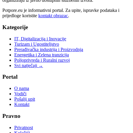
organiziraju iz javno dostupnih službenih izvora.
Potpore.eu je informativni portal. Za upite, ispravke podataka i
prijedloge koristite
kontakt obrazac
.
Kategorije
IT, Digitalizacija i Inovacije
Turizam i Ugostiteljstvo
Prerađivačka industrija i Proizvodnja
Energetika i Zelena tranzicija
Poljoprivreda i Ruralni razvoj
Svi natječaji →
Portal
O nama
Vodiči
Pošalji upit
Kontakt
Pravno
Privatnost
Kolačići