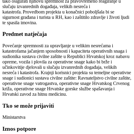
tako osigurati njihovu spremnost za pravovremeno reagiranje u
slučaju izvanrednih događaja, velikih nesreća i
katastrofa. Provedbom projekta u konačnici poboljšala bi se
sigurnost građana i turista u RH, kao i zaštitilo zdravlje i životi ljudi
te spasila imovina.
Predmet natječaja
Povećanje spremnosti za upravljanje u velikim nesrećama i
katastrofama jačanjem sposobnosti i kapaciteta operativnih snaga i
sudionika sustava civilne zaštite u Republici Hrvatskoj kroz nabavu
opreme, vozila i plovila za operativne snage kako bi brže i
učinkovitije djelovali u slučaju izvanrednih događaja, velikih
nesreća i katastrofa. Krajnji korisnici projekta su temeljne operativne
snage i sudionici sustava civilne zaštite: Ravnateljstvo civilne zaštite,
operativne snage vatrogastva, operativne snage Hrvatskog Crvenog
križa, operativne snage Hrvatske gorske službe spašavanja i
Hrvatski zavod za hitnu medicinu.
Tko se može prijaviti
Ministarstva
Iznos potpore