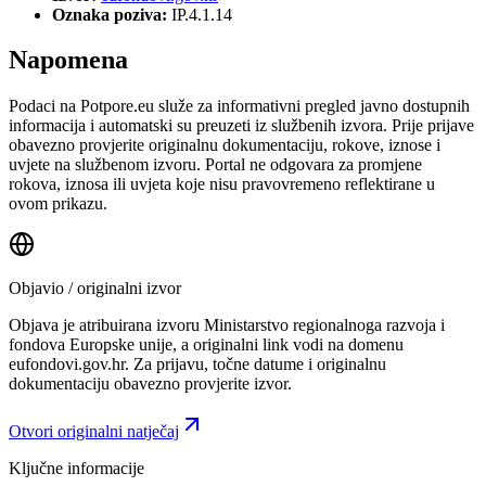
Oznaka poziva:
IP.4.1.14
Napomena
Podaci na Potpore.eu služe za informativni pregled javno dostupnih
informacija i automatski su preuzeti iz službenih izvora. Prije prijave
obavezno provjerite originalnu dokumentaciju, rokove, iznose i
uvjete na službenom izvoru. Portal ne odgovara za promjene
rokova, iznosa ili uvjeta koje nisu pravovremeno reflektirane u
ovom prikazu.
Objavio / originalni izvor
Objava je atribuirana izvoru
Ministarstvo regionalnoga razvoja i
fondova Europske unije
, a originalni link vodi na domenu
eufondovi.gov.hr.
Za prijavu, točne datume i originalnu
dokumentaciju obavezno provjerite izvor.
Otvori originalni natječaj
Ključne informacije