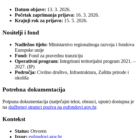
Datum objave:
13. 3. 2026.
Početak zaprimanja prijava:
16. 3. 2026.
Krajnji rok za prijavu:
15. 5. 2026.
Nositelji i fond
Nadležno tijelo:
Ministarstvo regionalnoga razvoja i fondova
Europske unije
Fond:
Fond za pravednu tranziciju
Operativni program:
Integrirani teritorijalni program 2021. –
2027. (IP)
Područja:
Civilno društvo, Infrastruktura, Zaštita prirode i
okoliša
Potrebna dokumentacija
Potpuna dokumentacija (natječajni tekst, obrasci, upute) dostupna je
na
službenoj stranici poziva na eufondovi.gov.hr
.
Kontekst
Status:
Otvoren
Izvor:
eufondovi.gov.hr