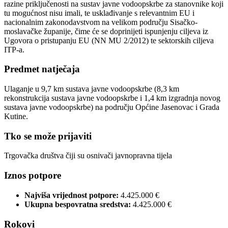
razine priključenosti na sustav javne vodoopskrbe za stanovnike koji
tu mogućnost nisu imali, te usklađivanje s relevantnim EU i
nacionalnim zakonodavstvom na velikom području Sisačko-
moslavačke županije, čime će se doprinijeti ispunjenju ciljeva iz
Ugovora o pristupanju EU (NN MU 2/2012) te sektorskih ciljeva
ITP-a.
Predmet natječaja
Ulaganje u 9,7 km sustava javne vodoopskrbe (8,3 km
rekonstrukcija sustava javne vodoopskrbe i 1,4 km izgradnja novog
sustava javne vodoopskrbe) na području Općine Jasenovac i Grada
Kutine.
Tko se može prijaviti
Trgovačka društva čiji su osnivači javnopravna tijela
Iznos potpore
Najviša vrijednost potpore:
4.425.000 €
Ukupna bespovratna sredstva:
4.425.000 €
Rokovi