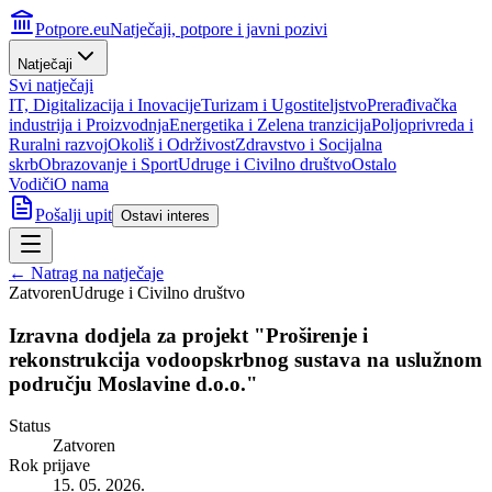
Potpore.eu
Natječaji, potpore i javni pozivi
Natječaji
Svi natječaji
IT, Digitalizacija i Inovacije
Turizam i Ugostiteljstvo
Prerađivačka
industrija i Proizvodnja
Energetika i Zelena tranzicija
Poljoprivreda i
Ruralni razvoj
Okoliš i Održivost
Zdravstvo i Socijalna
skrb
Obrazovanje i Sport
Udruge i Civilno društvo
Ostalo
Vodiči
O nama
Pošalji upit
Ostavi interes
← Natrag na natječaje
Zatvoren
Udruge i Civilno društvo
Izravna dodjela za projekt "Proširenje i
rekonstrukcija vodoopskrbnog sustava na uslužnom
području Moslavine d.o.o."
Status
Zatvoren
Rok prijave
15. 05. 2026.