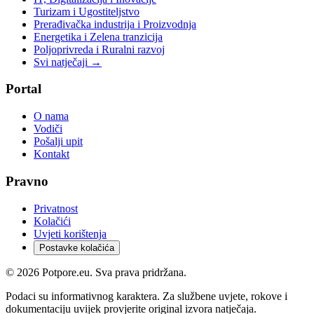
Turizam i Ugostiteljstvo
Prerađivačka industrija i Proizvodnja
Energetika i Zelena tranzicija
Poljoprivreda i Ruralni razvoj
Svi natječaji →
Portal
O nama
Vodiči
Pošalji upit
Kontakt
Pravno
Privatnost
Kolačići
Uvjeti korištenja
Postavke kolačića
©
2026
Potpore.eu. Sva prava pridržana.
Podaci su informativnog karaktera. Za službene uvjete, rokove i
dokumentaciju uvijek provjerite original izvora natječaja.