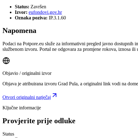
Status:
Završen
Izvor:
eufondovi.gov.hr
Oznaka poziva:
IP.3.1.60
Napomena
Podaci na Potpore.eu služe za informativni pregled javno dostupnih inf
službenom izvoru. Portal ne odgovara za promjene rokova, iznosa ili 
Objavio / originalni izvor
Objava je atribuirana izvoru
Grad Pula
, a originalni link vodi na dom
Otvori originalni natječaj
Ključne informacije
Provjerite prije odluke
Status