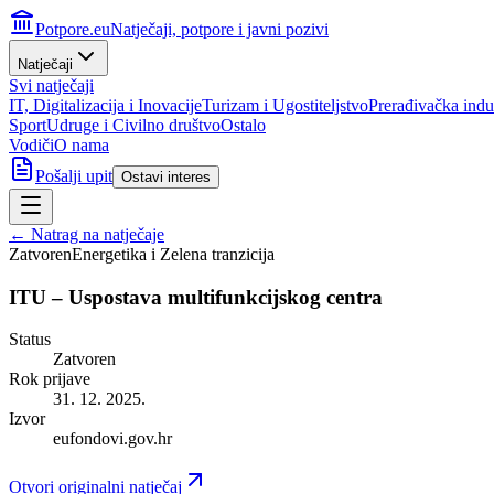
Potpore.eu
Natječaji, potpore i javni pozivi
Natječaji
Svi natječaji
IT, Digitalizacija i Inovacije
Turizam i Ugostiteljstvo
Prerađivačka indus
Sport
Udruge i Civilno društvo
Ostalo
Vodiči
O nama
Pošalji upit
Ostavi interes
← Natrag na natječaje
Zatvoren
Energetika i Zelena tranzicija
ITU – Uspostava multifunkcijskog centra
Status
Zatvoren
Rok prijave
31. 12. 2025.
Izvor
eufondovi.gov.hr
Otvori originalni natječaj