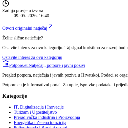
Zadnja provjera izvora
09. 05. 2026. 16:40
Otvori originalni natječaj
Želite slične natječaje?
Ostavite interes za ovu kategoriju. Taj signal koristimo za razvoj buduć
Ostavite interes za ovu kategoriju
Potpore.eu
Natječaji, potpore i javni pozivi
Pregled potpora, natječaja i javnih poziva u Hrvatskoj. Podaci se orga
Potpore.eu je informativni portal. Za upite, ispravke podataka i prijedl
Kategorije
IT, Digitalizacija i Inovacije
Turizam i Ugostiteljstvo
Prerađivačka industrija i Proizvodnja
Energetika i Zelena tranzicija
Poljoprivreda i Ruralni razvoj