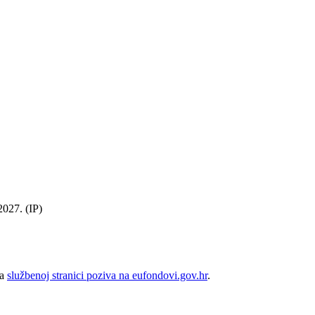
2027. (IP)
na
službenoj stranici poziva na eufondovi.gov.hr
.