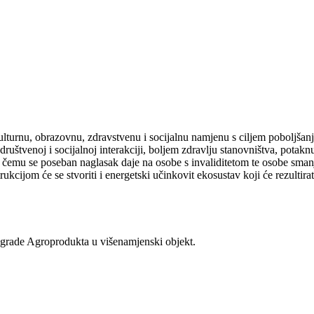
turnu, obrazovnu, zdravstvenu i socijalnu namjenu s ciljem poboljšanja 
 društvenoj i socijalnoj interakciji, boljem zdravlju stanovništva, potaknu
ri čemu se poseban naglasak daje na osobe s invaliditetom te osobe smanje
kcijom će se stvoriti i energetski učinkovit ekosustav koji će rezultira
zgrade Agroprodukta u višenamjenski objekt.