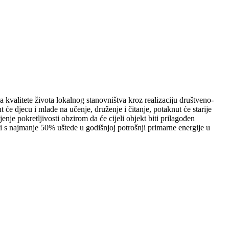
kvalitete života lokalnog stanovništva kroz realizaciju društveno-
t će djecu i mlade na učenje, druženje i čitanje, potaknut će starije
nje pokretljivosti obzirom da će cijeli objekt biti prilagođen
ti s najmanje 50% uštede u godišnjoj potrošnji primarne energije u