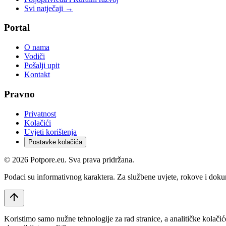
Svi natječaji →
Portal
O nama
Vodiči
Pošalji upit
Kontakt
Pravno
Privatnost
Kolačići
Uvjeti korištenja
Postavke kolačića
©
2026
Potpore.eu. Sva prava pridržana.
Podaci su informativnog karaktera. Za službene uvjete, rokove i dokume
Koristimo samo nužne tehnologije za rad stranice, a analitičke kolačić