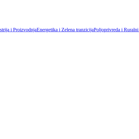
trija i Proizvodnja
Energetika i Zelena tranzicija
Poljoprivreda i Ruralni