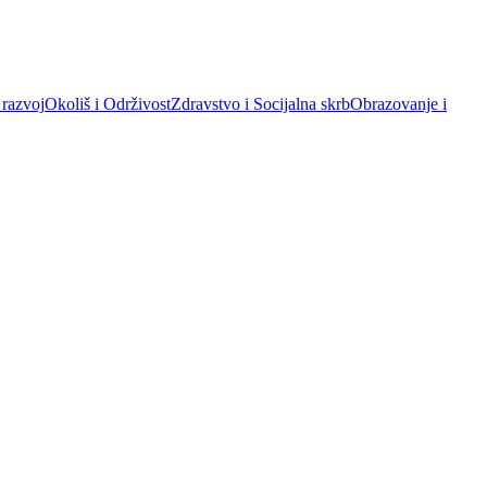
 razvoj
Okoliš i Održivost
Zdravstvo i Socijalna skrb
Obrazovanje i