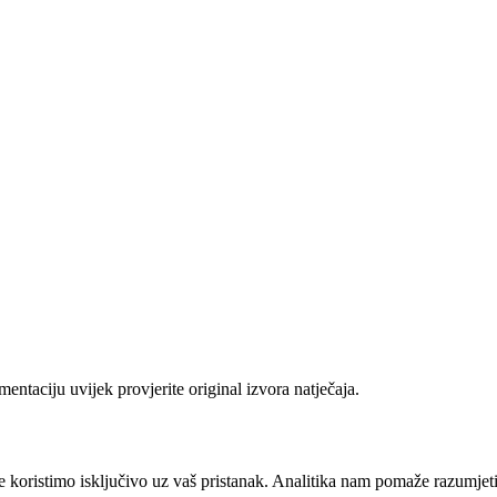
ntaciju uvijek provjerite original izvora natječaja.
e koristimo isključivo uz vaš pristanak. Analitika nam pomaže razumjeti k