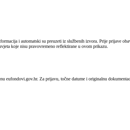
ormacija i automatski su preuzeti iz službenih izvora. Prije prijave ob
uvjeta koje nisu pravovremeno reflektirane u ovom prikazu.
enu eufondovi.gov.hr.
Za prijavu, točne datume i originalnu dokumentac