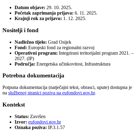
Datum objave:
29. 10. 2025.
Početak zaprimanja prijava:
6. 11. 2025.
Krajnji rok za prijavu:
1. 12. 2025.
Nositelji i fond
Nadležno tijelo:
Grad Osijek
Fond:
Europski fond za regionalni razvoj
Operativni program:
Integrirani teritorijalni program 2021. –
2027. (IP)
Područja:
Energetska učinkovitost, Infrastruktura
Potrebna dokumentacija
Potpuna dokumentacija (natječajni tekst, obrasci, upute) dostupna je
na
službenoj stranici poziva na eufondovi.gov.hr
.
Kontekst
Status:
Završen
Izvor:
eufondovi.gov.hr
Oznaka poziva:
IP.3.1.57