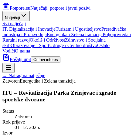
Potpore.eu
Natječaji, potpore i javni pozivi
Natječaji
Svi natječaji
IT, Digitalizacija i Inovacije
Turizam i Ugostiteljstvo
Prerađivačka
industrija i Proizvodnja
Energetika i Zelena tranzicija
Poljoprivreda i
Ruralni razvoj
Okoliš i Održivost
Zdravstvo i Socijalna
skrb
Obrazovanje i Sport
Udruge i Civilno društvo
Ostalo
Vodiči
O nama
Pošalji upit
Ostavi interes
← Natrag na natječaje
Zatvoren
Energetika i Zelena tranzicija
ITU – Revitalizacija Parka Zrinjevac i zgrade
sportske dvorane
Status
Zatvoren
Rok prijave
01. 12. 2025.
Izvor