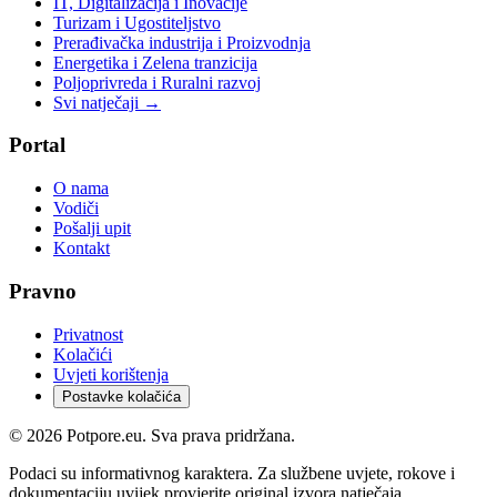
IT, Digitalizacija i Inovacije
Turizam i Ugostiteljstvo
Prerađivačka industrija i Proizvodnja
Energetika i Zelena tranzicija
Poljoprivreda i Ruralni razvoj
Svi natječaji →
Portal
O nama
Vodiči
Pošalji upit
Kontakt
Pravno
Privatnost
Kolačići
Uvjeti korištenja
Postavke kolačića
©
2026
Potpore.eu. Sva prava pridržana.
Podaci su informativnog karaktera. Za službene uvjete, rokove i
dokumentaciju uvijek provjerite original izvora natječaja.