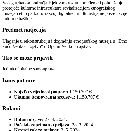
Većeg urbanog područja Bjelovar kroz unaprjeđenje i poboljšanje
postojeće kulturne infrastrukture revitalizacijom etnografskog
muzeja i etno parka uz razvoj digitalne i multimedijalne prezentacije
kulturne baštine.
Predmet natječaja
Ulaganje u rekonstrukciju i dogradnju etnografskog muzeja u „Etno
kuću Veliko Trojstvo“ u Općini Veliko Trojstvo.
Tko se može prijaviti
Jedinice lokalne samouprave
Iznos potpore
Najviša vrijednost potpore:
1.150.707 €
Ukupna bespovratna sredstva:
1.150.707 €
Rokovi
Datum objave:
27. 3. 2024.
Početak zaprimanja prijava:
28. 3. 2024.
Krajnji rok za prijavu:
3. 5. 2024.