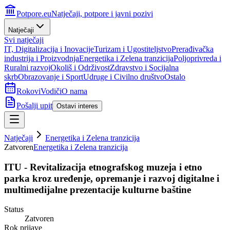
Potpore.eu
Natječaji, potpore i javni pozivi
Natječaji
Svi natječaji
IT, Digitalizacija i Inovacije
Turizam i Ugostiteljstvo
Prerađivačka
industrija i Proizvodnja
Energetika i Zelena tranzicija
Poljoprivreda i
Ruralni razvoj
Okoliš i Održivost
Zdravstvo i Socijalna
skrb
Obrazovanje i Sport
Udruge i Civilno društvo
Ostalo
Rokovi
Vodiči
O nama
Pošalji upit
Ostavi interes
Natječaji
Energetika i Zelena tranzicija
Zatvoren
Energetika i Zelena tranzicija
ITU - Revitalizacija etnografskog muzeja i etno
parka kroz uređenje, opremanje i razvoj digitalne i
multimedijalne prezentacije kulturne baštine
Status
Zatvoren
Rok prijave