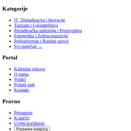
Kategorije
IT, Digitalizacija i Inovacije
Turizam i Ugostiteljstvo
Prerađivačka industrija i Proizvodnja
Energetika i Zelena tranzicija
Poljoprivreda i Ruralni razvoj
Svi natječaji →
Portal
Kalendar rokova
O nama
Vodiči
Pošalji upit
Kontakt
Pravno
Privatnost
Kolačići
Uvjeti korištenja
Postavke kolačića