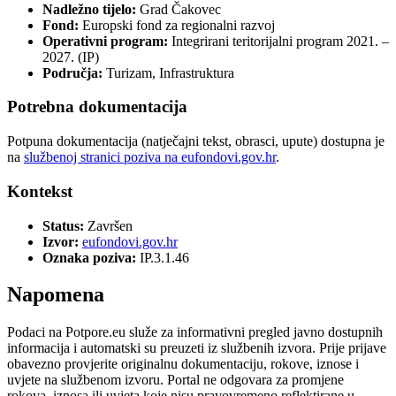
Nadležno tijelo:
Grad Čakovec
Fond:
Europski fond za regionalni razvoj
Operativni program:
Integrirani teritorijalni program 2021. –
2027. (IP)
Područja:
Turizam, Infrastruktura
Potrebna dokumentacija
Potpuna dokumentacija (natječajni tekst, obrasci, upute) dostupna je
na
službenoj stranici poziva na eufondovi.gov.hr
.
Kontekst
Status:
Završen
Izvor:
eufondovi.gov.hr
Oznaka poziva:
IP.3.1.46
Napomena
Podaci na Potpore.eu služe za informativni pregled javno dostupnih
informacija i automatski su preuzeti iz službenih izvora. Prije prijave
obavezno provjerite originalnu dokumentaciju, rokove, iznose i
uvjete na službenom izvoru. Portal ne odgovara za promjene
rokova, iznosa ili uvjeta koje nisu pravovremeno reflektirane u