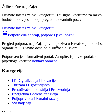
Želite slične natječaje?
Ostavite interes za ovu kategoriju. Taj signal koristimo za razvoj
budućih obavijesti i bolji pregled relevantnih poziva.
Ostavite interes za ovu kategoriju
Potpore.eu
Natječaji, potpore i javni pozivi
Pregled potpora, natječaja i javnih poziva u Hrvatskoj. Podaci se
organiziraju iz javno dostupnih službenih izvora.
Potpore.eu je informativni portal. Za upite, ispravke podataka i
prijedloge koristite
kontakt obrazac
.
Kategorije
IT, Digitalizacija i Inovacije
Turizam i Ugostiteljstvo
Prerađivačka industrija i Proizvodnja
Energetika i Zelena tranzicija
Poljoprivreda i Ruralni razvoj
Svi natječaji →