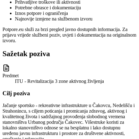
Prihvatljive troškove ili aktivnosti
Potrebne obrasce i dokumentaciju
Iznos potpore i ograničenja
Najnovije izmjene na službenom izvoru
Potpore.eu služi za brzi pregled javno dostupnih informacija. Za
prijavu vrijede službeni poziv, uvjeti i dokumentacija na originalnom
izvoru.
Sažetak poziva
Predmet
ITU - Revitalizacija 3 zone aktivnog življenja
Cilj poziva
Jačanje sportsko - rekreativne infrastrukture u Čakovcu, Nedelišću i
Strahonincu, s ciljem poticanja i promicanja zdravog, aktivnog i
kvalitetnog života i sadržajnog provođenja slobodnog vremena
stanovništva Urbanog područja Čakovec. Višestruke koristi za
lokalno stanovništvo odnose se na besplatnu i lako dostupnu
uređenu javnu infrastrukturu i prostore za društvene aktivnosti,
opuštanje i rekreaciju.