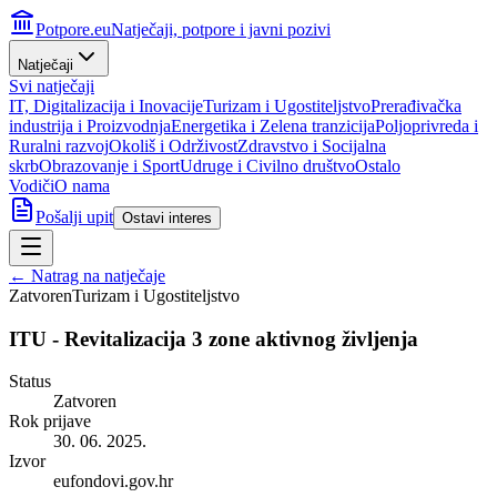
Potpore.eu
Natječaji, potpore i javni pozivi
Natječaji
Svi natječaji
IT, Digitalizacija i Inovacije
Turizam i Ugostiteljstvo
Prerađivačka
industrija i Proizvodnja
Energetika i Zelena tranzicija
Poljoprivreda i
Ruralni razvoj
Okoliš i Održivost
Zdravstvo i Socijalna
skrb
Obrazovanje i Sport
Udruge i Civilno društvo
Ostalo
Vodiči
O nama
Pošalji upit
Ostavi interes
← Natrag na natječaje
Zatvoren
Turizam i Ugostiteljstvo
ITU - Revitalizacija 3 zone aktivnog življenja
Status
Zatvoren
Rok prijave
30. 06. 2025.
Izvor
eufondovi.gov.hr