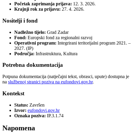
Početak zaprimanja prijava:
12. 3. 2026.
Krajnji rok za prijavu:
27. 4. 2026.
Nositelji i fond
Nadležno tijelo:
Grad Zadar
Fond:
Europski fond za regionalni razvoj
Operativni program:
Integrirani teritorijalni program 2021. –
2027. (IP)
Područja:
Infrastruktura, Kultura
Potrebna dokumentacija
Potpuna dokumentacija (natječajni tekst, obrasci, upute) dostupna je
na
službenoj stranici poziva na eufondovi.gov.hr
.
Kontekst
Status:
Završen
Izvor:
eufondovi.gov.hr
Oznaka poziva:
IP.3.1.74
Napomena