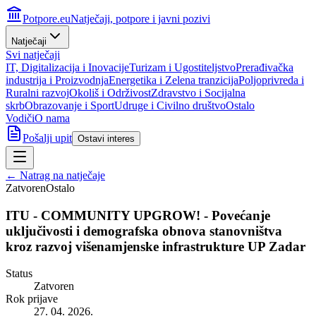
Potpore.eu
Natječaji, potpore i javni pozivi
Natječaji
Svi natječaji
IT, Digitalizacija i Inovacije
Turizam i Ugostiteljstvo
Prerađivačka
industrija i Proizvodnja
Energetika i Zelena tranzicija
Poljoprivreda i
Ruralni razvoj
Okoliš i Održivost
Zdravstvo i Socijalna
skrb
Obrazovanje i Sport
Udruge i Civilno društvo
Ostalo
Vodiči
O nama
Pošalji upit
Ostavi interes
← Natrag na natječaje
Zatvoren
Ostalo
ITU - COMMUNITY UPGROW! - Povećanje
uključivosti i demografska obnova stanovništva
kroz razvoj višenamjenske infrastrukture UP Zadar
Status
Zatvoren
Rok prijave
27. 04. 2026.