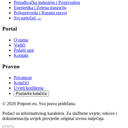
Prerađivačka industrija i Proizvodnja
Energetika i Zelena tranzicija
Poljoprivreda i Ruralni razvoj
Svi natječaji →
Portal
O nama
Vodiči
Pošalji upit
Kontakt
Pravno
Privatnost
Kolačići
Uvjeti korištenja
Postavke kolačića
©
2026
Potpore.eu. Sva prava pridržana.
Podaci su informativnog karaktera. Za službene uvjete, rokove i
dokumentaciju uvijek provjerite original izvora natječaja.