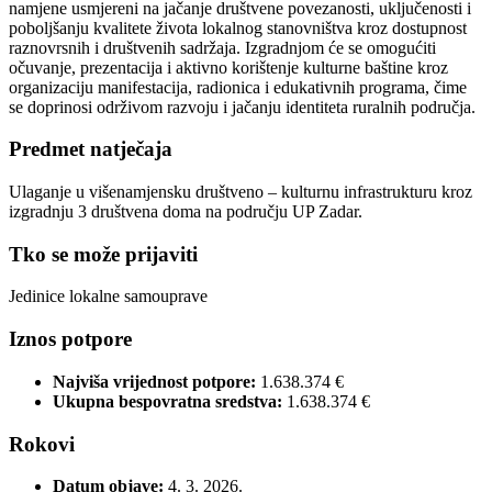
namjene usmjereni na jačanje društvene povezanosti, uključenosti i
poboljšanju kvalitete života lokalnog stanovništva kroz dostupnost
raznovrsnih i društvenih sadržaja. Izgradnjom će se omogućiti
očuvanje, prezentacija i aktivno korištenje kulturne baštine kroz
organizaciju manifestacija, radionica i edukativnih programa, čime
se doprinosi održivom razvoju i jačanju identiteta ruralnih područja.
Predmet natječaja
Ulaganje u višenamjensku društveno – kulturnu infrastrukturu kroz
izgradnju 3 društvena doma na području UP Zadar.
Tko se može prijaviti
Jedinice lokalne samouprave
Iznos potpore
Najviša vrijednost potpore:
1.638.374 €
Ukupna bespovratna sredstva:
1.638.374 €
Rokovi
Datum objave:
4. 3. 2026.