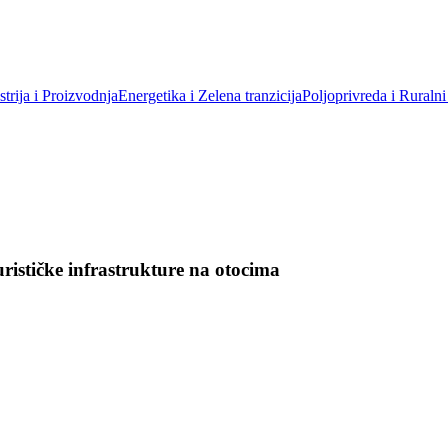
trija i Proizvodnja
Energetika i Zelena tranzicija
Poljoprivreda i Ruralni
urističke infrastrukture na otocima