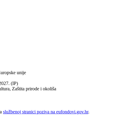
Europske unije
2027. (IP)
tura, Zaštita prirode i okoliša
na
službenoj stranici poziva na eufondovi.gov.hr
.