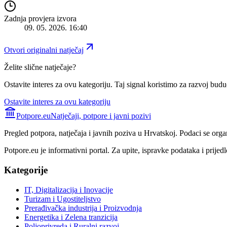
Zadnja provjera izvora
09. 05. 2026. 16:40
Otvori originalni natječaj
Želite slične natječaje?
Ostavite interes za ovu kategoriju. Taj signal koristimo za razvoj buduć
Ostavite interes za ovu kategoriju
Potpore.eu
Natječaji, potpore i javni pozivi
Pregled potpora, natječaja i javnih poziva u Hrvatskoj. Podaci se orga
Potpore.eu je informativni portal. Za upite, ispravke podataka i prijedl
Kategorije
IT, Digitalizacija i Inovacije
Turizam i Ugostiteljstvo
Prerađivačka industrija i Proizvodnja
Energetika i Zelena tranzicija
Poljoprivreda i Ruralni razvoj