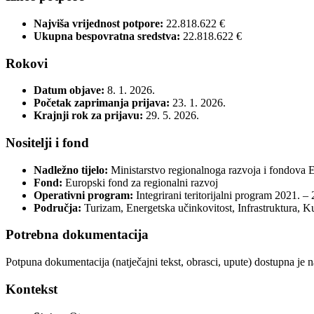
Najviša vrijednost potpore:
22.818.622 €
Ukupna bespovratna sredstva:
22.818.622 €
Rokovi
Datum objave:
8. 1. 2026.
Početak zaprimanja prijava:
23. 1. 2026.
Krajnji rok za prijavu:
29. 5. 2026.
Nositelji i fond
Nadležno tijelo:
Ministarstvo regionalnoga razvoja i fondova 
Fond:
Europski fond za regionalni razvoj
Operativni program:
Integrirani teritorijalni program 2021. – 
Područja:
Turizam, Energetska učinkovitost, Infrastruktura, Kul
Potrebna dokumentacija
Potpuna dokumentacija (natječajni tekst, obrasci, upute) dostupna je 
Kontekst