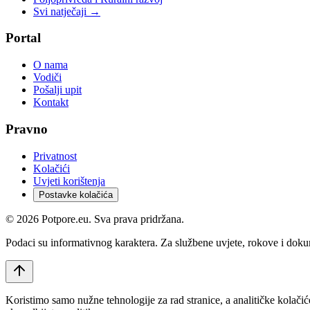
Svi natječaji →
Portal
O nama
Vodiči
Pošalji upit
Kontakt
Pravno
Privatnost
Kolačići
Uvjeti korištenja
Postavke kolačića
©
2026
Potpore.eu. Sva prava pridržana.
Podaci su informativnog karaktera. Za službene uvjete, rokove i dokume
Koristimo samo nužne tehnologije za rad stranice, a analitičke kolačić