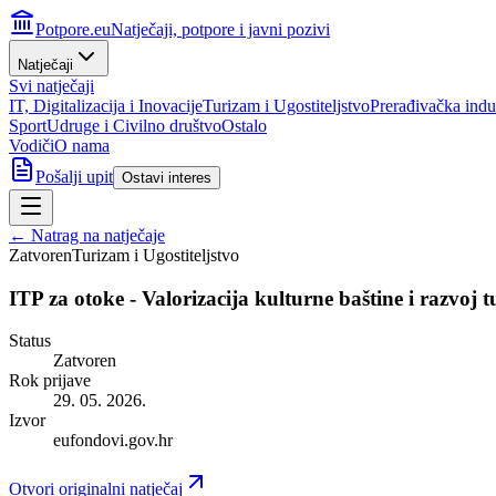
Potpore.eu
Natječaji, potpore i javni pozivi
Natječaji
Svi natječaji
IT, Digitalizacija i Inovacije
Turizam i Ugostiteljstvo
Prerađivačka indus
Sport
Udruge i Civilno društvo
Ostalo
Vodiči
O nama
Pošalji upit
Ostavi interes
← Natrag na natječaje
Zatvoren
Turizam i Ugostiteljstvo
ITP za otoke - Valorizacija kulturne baštine i razvoj t
Status
Zatvoren
Rok prijave
29. 05. 2026.
Izvor
eufondovi.gov.hr
Otvori originalni natječaj