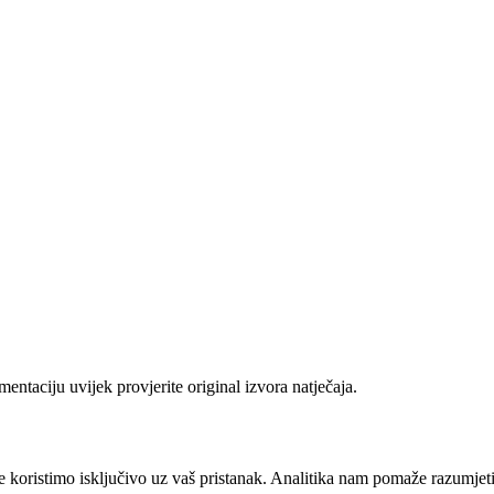
ntaciju uvijek provjerite original izvora natječaja.
e koristimo isključivo uz vaš pristanak. Analitika nam pomaže razumjeti k