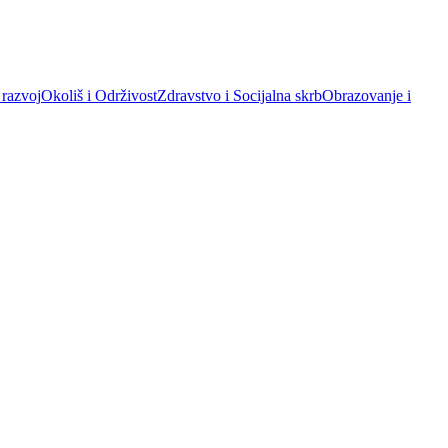
 razvoj
Okoliš i Održivost
Zdravstvo i Socijalna skrb
Obrazovanje i