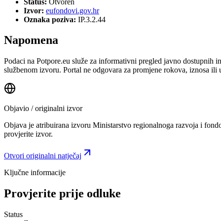
Status:
Otvoren
Izvor:
eufondovi.gov.hr
Oznaka poziva:
IP.3.2.44
Napomena
Podaci na Potpore.eu služe za informativni pregled javno dostupnih inf
službenom izvoru. Portal ne odgovara za promjene rokova, iznosa ili 
Objavio / originalni izvor
Objava je atribuirana izvoru
Ministarstvo regionalnoga razvoja i fond
provjerite izvor.
Otvori originalni natječaj
Ključne informacije
Provjerite prije odluke
Status