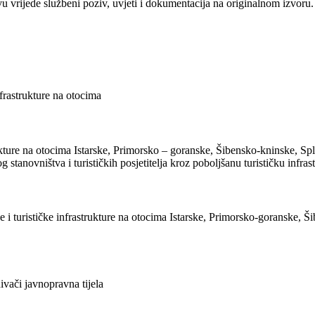
vu vrijede službeni poziv, uvjeti i dokumentacija na originalnom izvoru.
nfrastrukture na otocima
astrukture na otocima Istarske, Primorsko – goranske, Šibensko-kninske, 
 stanovništva i turističkih posjetitelja kroz poboljšanu turističku infras
ine i turističke infrastrukture na otocima Istarske, Primorsko-goranske
ivači javnopravna tijela