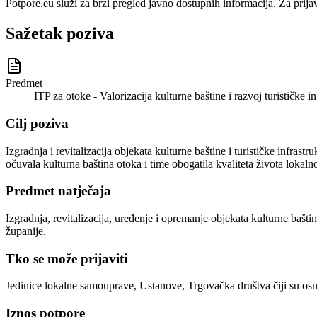
Potpore.eu služi za brzi pregled javno dostupnih informacija. Za prija
Sažetak poziva
Predmet
ITP za otoke - Valorizacija kulturne baštine i razvoj turističke i
Cilj poziva
Izgradnja i revitalizacija objekata kulturne baštine i turističke infr
očuvala kulturna baština otoka i time obogatila kvaliteta života lokalnog
Predmet natječaja
Izgradnja, revitalizacija, uređenje i opremanje objekata kulturne bašt
županije.
Tko se može prijaviti
Jedinice lokalne samouprave, Ustanove, Trgovačka društva čiji su osn
Iznos potpore