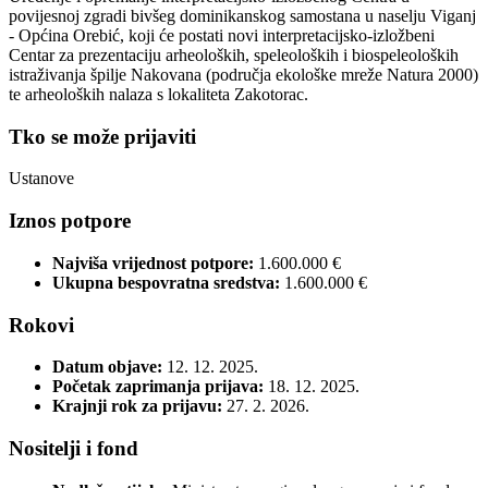
povijesnoj zgradi bivšeg dominikanskog samostana u naselju Viganj
- Općina Orebić, koji će postati novi interpretacijsko-izložbeni
Centar za prezentaciju arheoloških, speleoloških i biospeleoloških
istraživanja špilje Nakovana (područja ekološke mreže Natura 2000)
te arheoloških nalaza s lokaliteta Zakotorac.
Tko se može prijaviti
Ustanove
Iznos potpore
Najviša vrijednost potpore:
1.600.000 €
Ukupna bespovratna sredstva:
1.600.000 €
Rokovi
Datum objave:
12. 12. 2025.
Početak zaprimanja prijava:
18. 12. 2025.
Krajnji rok za prijavu:
27. 2. 2026.
Nositelji i fond