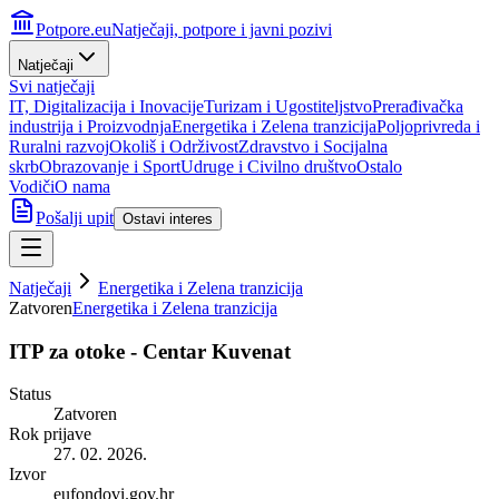
Potpore.eu
Natječaji, potpore i javni pozivi
Natječaji
Svi natječaji
IT, Digitalizacija i Inovacije
Turizam i Ugostiteljstvo
Prerađivačka
industrija i Proizvodnja
Energetika i Zelena tranzicija
Poljoprivreda i
Ruralni razvoj
Okoliš i Održivost
Zdravstvo i Socijalna
skrb
Obrazovanje i Sport
Udruge i Civilno društvo
Ostalo
Vodiči
O nama
Pošalji upit
Ostavi interes
Natječaji
Energetika i Zelena tranzicija
Zatvoren
Energetika i Zelena tranzicija
ITP za otoke - Centar Kuvenat
Status
Zatvoren
Rok prijave
27. 02. 2026.
Izvor
eufondovi.gov.hr