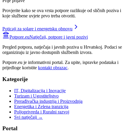
Prije prijave
Provjerite kako se ova vrsta potpore razlikuje od sličnih poziva i
koje službene uvjete prvo treba otvoriti.
Poticaji za solare i energetsku obnovu
Potpore.eu
Natječaji, potpore i javni pozivi
Pregled potpora, natječaja i javnih poziva u Hrvatskoj. Podaci se
organiziraju iz javno dostupnih službenih izvora.
Potpore.eu je informativni portal. Za upite, ispravke podataka i
prijedloge koristite
kontakt obrazac
.
Kategorije
IT, Digitalizacija i Inovacije
Turizam i Ugostiteljstvo
Prerađivačka industrija i Proizvodnja
Energetika i Zelena tranzicija
Poljoprivreda i Ruralni razvoj
Svi natječaji →
Portal