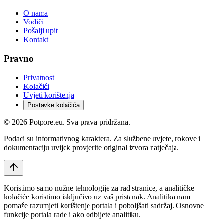
O nama
Vodiči
Pošalji upit
Kontakt
Pravno
Privatnost
Kolačići
Uvjeti korištenja
Postavke kolačića
©
2026
Potpore.eu. Sva prava pridržana.
Podaci su informativnog karaktera. Za službene uvjete, rokove i
dokumentaciju uvijek provjerite original izvora natječaja.
Koristimo samo nužne tehnologije za rad stranice, a analitičke
kolačiće koristimo isključivo uz vaš pristanak. Analitika nam
pomaže razumjeti korištenje portala i poboljšati sadržaj. Osnovne
funkcije portala rade i ako odbijete analitiku.