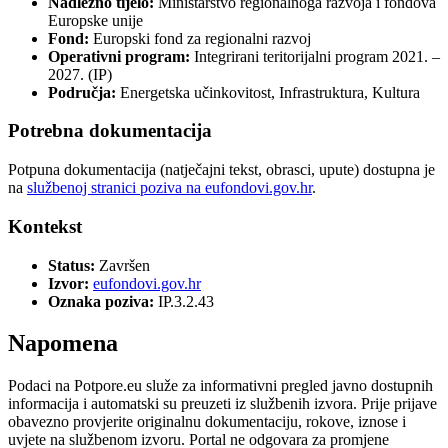
Nadležno tijelo:
Ministarstvo regionalnoga razvoja i fondova
Europske unije
Fond:
Europski fond za regionalni razvoj
Operativni program:
Integrirani teritorijalni program 2021. –
2027. (IP)
Područja:
Energetska učinkovitost, Infrastruktura, Kultura
Potrebna dokumentacija
Potpuna dokumentacija (natječajni tekst, obrasci, upute) dostupna je
na
službenoj stranici poziva na eufondovi.gov.hr
.
Kontekst
Status:
Završen
Izvor:
eufondovi.gov.hr
Oznaka poziva:
IP.3.2.43
Napomena
Podaci na Potpore.eu služe za informativni pregled javno dostupnih
informacija i automatski su preuzeti iz službenih izvora. Prije prijave
obavezno provjerite originalnu dokumentaciju, rokove, iznose i
uvjete na službenom izvoru. Portal ne odgovara za promjene