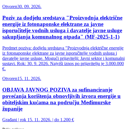
Otvoren
30. 09. 2026.
Poziv za dodjelu sredstava "Proizvodnja električne
energije iz fotonaponske elektrane za javne
isporučitelje vodnih usluga i davatelje javne usluge
sakupljanja komunalnog otpada" (MF-2025-1-1)
Predmet poziva: dodjelu sredstava "Proizvodnja električne energije
iz fotonaponske elektrane za javne isporučitelje vodnih usluga i
davatelje javne usluge. Mogući prijavitelji: Javni sektor i komunalni
sustavi. Rok: 30. 9. 2026. Najviši iznos po prijavitelju je 3.000.000
€.
Otvoren
15. 11. 2026.
OBJAVA JAVNOG POZIVA za sufinanciranje
povećanja korištenja obnovljivih izvora energije u
obiteljskim kućama na području Međimurske
županije
Građani | rok 15. 11. 2026. | do 1.200 €