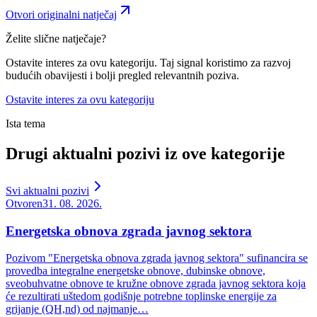
Otvori originalni natječaj
Želite slične natječaje?
Ostavite interes za ovu kategoriju. Taj signal koristimo za razvoj
budućih obavijesti i bolji pregled relevantnih poziva.
Ostavite interes za ovu kategoriju
Ista tema
Drugi aktualni pozivi iz ove kategorije
Svi aktualni pozivi
Otvoren
31. 08. 2026.
Energetska obnova zgrada javnog sektora
Pozivom "Energetska obnova zgrada javnog sektora" sufinancira se
provedba integralne energetske obnove, dubinske obnove,
sveobuhvatne obnove te kružne obnove zgrada javnog sektora koja
će rezultirati uštedom godišnje potrebne toplinske energije za
grijanje (QH,nd) od najmanje…