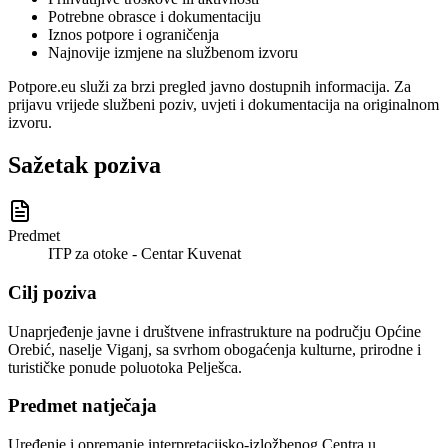
Potrebne obrasce i dokumentaciju
Iznos potpore i ograničenja
Najnovije izmjene na službenom izvoru
Potpore.eu služi za brzi pregled javno dostupnih informacija. Za
prijavu vrijede službeni poziv, uvjeti i dokumentacija na originalnom
izvoru.
Sažetak poziva
Predmet
ITP za otoke - Centar Kuvenat
Cilj poziva
Unaprjeđenje javne i društvene infrastrukture na području Općine
Orebić, naselje Viganj, sa svrhom obogaćenja kulturne, prirodne i
turističke ponude poluotoka Pelješca.
Predmet natječaja
Uređenje i opremanje interpretacijsko-izložbenog Centra u