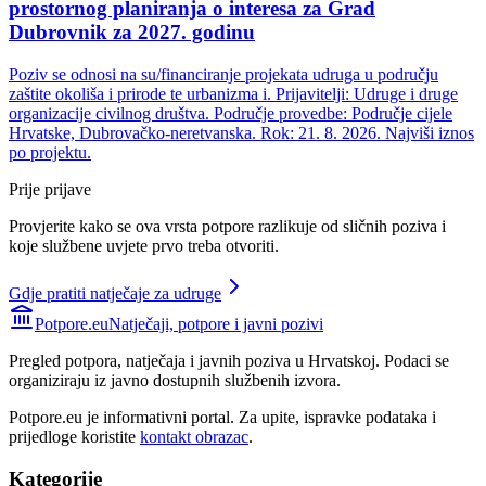
prostornog planiranja o interesa za Grad
Dubrovnik za 2027. godinu
Poziv se odnosi na su/financiranje projekata udruga u području
zaštite okoliša i prirode te urbanizma i. Prijavitelji: Udruge i druge
organizacije civilnog društva. Područje provedbe: Područje cijele
Hrvatske, Dubrovačko-neretvanska. Rok: 21. 8. 2026. Najviši iznos
po projektu.
Prije prijave
Provjerite kako se ova vrsta potpore razlikuje od sličnih poziva i
koje službene uvjete prvo treba otvoriti.
Gdje pratiti natječaje za udruge
Potpore.eu
Natječaji, potpore i javni pozivi
Pregled potpora, natječaja i javnih poziva u Hrvatskoj. Podaci se
organiziraju iz javno dostupnih službenih izvora.
Potpore.eu je informativni portal. Za upite, ispravke podataka i
prijedloge koristite
kontakt obrazac
.
Kategorije