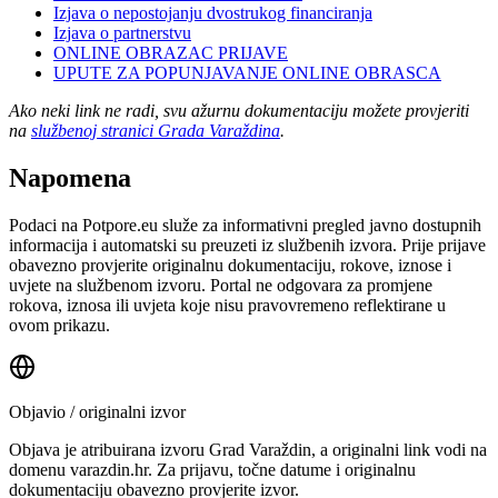
Izjava o nepostojanju dvostrukog financiranja
Izjava o partnerstvu
ONLINE OBRAZAC PRIJAVE
UPUTE ZA POPUNJAVANJE ONLINE OBRASCA
Ako neki link ne radi, svu ažurnu dokumentaciju možete provjeriti
na
službenoj stranici Grada Varaždina
.
Napomena
Podaci na Potpore.eu služe za informativni pregled javno dostupnih
informacija i automatski su preuzeti iz službenih izvora. Prije prijave
obavezno provjerite originalnu dokumentaciju, rokove, iznose i
uvjete na službenom izvoru. Portal ne odgovara za promjene
rokova, iznosa ili uvjeta koje nisu pravovremeno reflektirane u
ovom prikazu.
Objavio / originalni izvor
Objava je atribuirana izvoru
Grad Varaždin
, a originalni link vodi na
domenu varazdin.hr.
Za prijavu, točne datume i originalnu
dokumentaciju obavezno provjerite izvor.