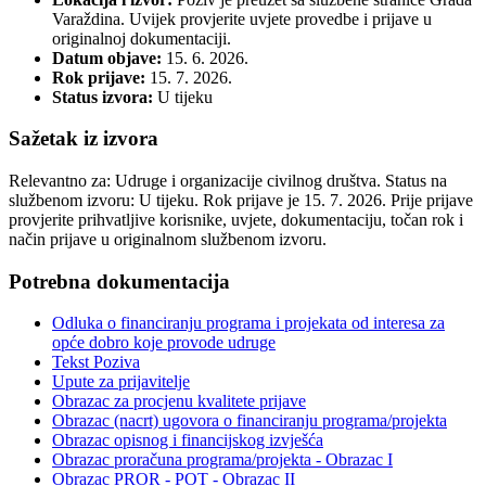
Varaždina. Uvijek provjerite uvjete provedbe i prijave u
originalnoj dokumentaciji.
Datum objave:
15. 6. 2026.
Rok prijave:
15. 7. 2026.
Status izvora:
U tijeku
Sažetak iz izvora
Relevantno za: Udruge i organizacije civilnog društva. Status na
službenom izvoru: U tijeku. Rok prijave je 15. 7. 2026. Prije prijave
provjerite prihvatljive korisnike, uvjete, dokumentaciju, točan rok i
način prijave u originalnom službenom izvoru.
Potrebna dokumentacija
Odluka o financiranju programa i projekata od interesa za
opće dobro koje provode udruge
Tekst Poziva
Upute za prijavitelje
Obrazac za procjenu kvalitete prijave
Obrazac (nacrt) ugovora o financiranju programa/projekta
Obrazac opisnog i financijskog izvješća
Obrazac proračuna programa/projekta - Obrazac I
Obrazac PROR - POT - Obrazac II