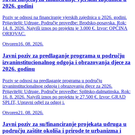
2026. godini
Poziv se odnosi na financiranje vjerskih zajednica u 2026. godini.
Prijavitelji: Udruge. Područje provedbe: Brodsko-posavska. Rok:
14. 8. 2026. Najviši iznos po projektu je 3.000 €. Izvor: OPĆINA
ORIOVAC.
Otvoren
16. 08. 2026.
Javni poziv za predlaganje programa u području
izvaninstitucionalnog odgoja i obrazovanja djece za
2026. godinu
Poziv se odnosi na predlaganje programa u području
izvaninstitucionalnog odgoja i obrazovanja djece za 2026.
Prijavitelji: Udruge. Područje provedbe: Splitsko-dalmatinska. Rok:
16. 8. 2026. Najviši iznos po projektu je 27.500 €. Izvor: GRAD
SPLIT, Upravni odjel za odgoj i.
Otvoren
21. 08. 2026.
Javni poziv za su/financiranje projekata udruga u
području zaštite okoliša i prirode te urbanizma i