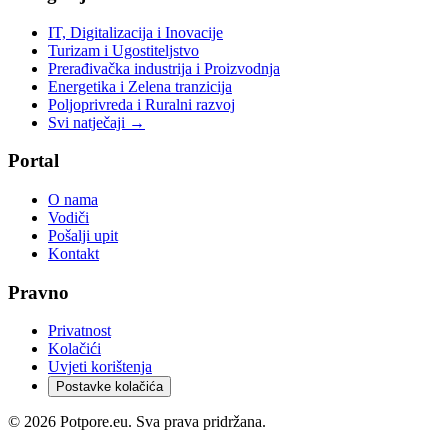
IT, Digitalizacija i Inovacije
Turizam i Ugostiteljstvo
Prerađivačka industrija i Proizvodnja
Energetika i Zelena tranzicija
Poljoprivreda i Ruralni razvoj
Svi natječaji →
Portal
O nama
Vodiči
Pošalji upit
Kontakt
Pravno
Privatnost
Kolačići
Uvjeti korištenja
Postavke kolačića
©
2026
Potpore.eu. Sva prava pridržana.