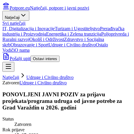
Potpore.eu
Natječaji, potpore i javni pozivi
Natječaji
Svi natječaji
IT, Digitalizacija i Inovacije
Turizam i Ugostiteljstvo
Prerađivačka
industrija i Proizvodnja
Energetika i Zelena tranzicija
Poljoprivreda i
Ruralni razvoj
Okoliš i Održivost
Zdravstvo i Socijalna
skrb
Obrazovanje i Sport
Udruge i Civilno društvo
Ostalo
Vodiči
O nama
Pošalji upit
Ostavi interes
Natječaji
Udruge i Civilno društvo
Zatvoren
Udruge i Civilno društvo
PONOVLJENI JAVNI POZIV za prijavu
projekata/programa udruga od javne potrebe za
Grad Varaždin u 2026. godini
Status
Zatvoren
Rok prijave