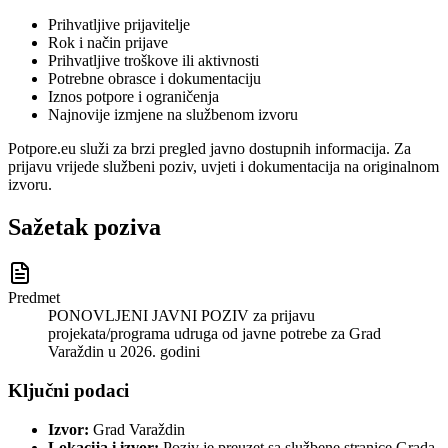
Prihvatljive prijavitelje
Rok i način prijave
Prihvatljive troškove ili aktivnosti
Potrebne obrasce i dokumentaciju
Iznos potpore i ograničenja
Najnovije izmjene na službenom izvoru
Potpore.eu služi za brzi pregled javno dostupnih informacija. Za
prijavu vrijede službeni poziv, uvjeti i dokumentacija na originalnom
izvoru.
Sažetak poziva
Predmet
PONOVLJENI JAVNI POZIV za prijavu
projekata/programa udruga od javne potrebe za Grad
Varaždin u 2026. godini
Ključni podaci
Izvor:
Grad Varaždin
Lokacija i izvor:
Poziv je preuzet sa službene stranice Grada