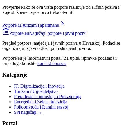
Provjerite kako se ova vrsta potpore razlikuje od sličnih poziva i
koje službene uvjete prvo treba otvoriti.
Potpore za turizam i apartmane
Potpore.eu
Natječaji, potpore i javni pozivi
Pregled potpora, natječaja i javnih poziva u Hrvatskoj. Podaci se
organiziraju iz javno dostupnih službenih izvora.
Potpore.eu je informativni portal. Za upite, ispravke podataka i
prijedloge koristite
kontakt obrazac
.
Kategorije
IT, Digitalizacija i Inovacije
Turizam i Ugostiteljstvo
Prerađivačka industrija i Proizvodnja
Energetika i Zelena tranzicija
Poljoprivreda i Ruralni razvoj
Svi natječaji →
Portal