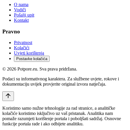
O nama
Vodiči
Pošalji upit
Kontakt
Pravno
Privatnost
Kolačići
Uvjeti korištenja
Postavke kolačića
©
2026
Potpore.eu. Sva prava pridržana.
Podaci su informativnog karaktera. Za službene uvjete, rokove i
dokumentaciju uvijek provjerite original izvora natječaja.
Koristimo samo nužne tehnologije za rad stranice, a analitičke
kolačiće koristimo isključivo uz vaš pristanak. Analitika nam
pomaže razumjeti korištenje portala i poboljšati sadržaj. Osnovne
funkcije portala rade i ako odbijete analitiku.