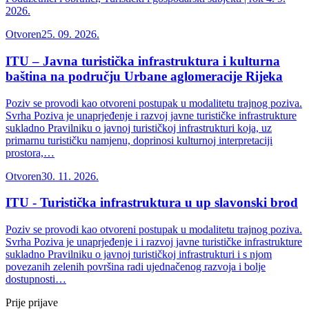
2026.
Otvoren
25. 09. 2026.
ITU – Javna turistička infrastruktura i kulturna
baština na području Urbane aglomeracije Rijeka
Poziv se provodi kao otvoreni postupak u modalitetu trajnog poziva.
Svrha Poziva je unaprjeđenje i razvoj javne turističke infrastrukture
sukladno Pravilniku o javnoj turističkoj infrastrukturi koja, uz
primarnu turističku namjenu, doprinosi kulturnoj interpretaciji
prostora,…
Otvoren
30. 11. 2026.
ITU - Turistička infrastruktura u up slavonski brod
Poziv se provodi kao otvoreni postupak u modalitetu trajnog poziva.
Svrha Poziva je unaprjeđenje i i razvoj javne turističke infrastrukture
sukladno Pravilniku o javnoj turističkoj infrastrukturi i s njom
povezanih zelenih površina radi ujednačenog razvoja i bolje
dostupnosti…
Prije prijave