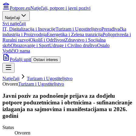
Potpore.eu
Natječaji, potpore i javni pozivi
Natječaji
Svi natječaji
IT, Digitalizacija i Inovacije
Turizam i Ugostiteljstvo
Prerađivačka
industrija i Proizvodnja
Energetika i Zelena tranzicija
Poljoprivreda i
Ruralni razvoj
Okoliš i Održivost
Zdravstvo i Socijalna
skrb
Obrazovanje i Sport
Udruge i Civilno društvo
Ostalo
Vodiči
O nama
Pošalji upit
Ostavi interes
Natječaji
Turizam i Ugostiteljstvo
Otvoren
Turizam i Ugostiteljstvo
Javni poziv za podnošenje prijava za dodjelu
potpore poduzetnicima i obrtnicima - sufinanciranje
izlaganja na sajmovima i manifestacijama u 2026.
godini
Status
Otvoren