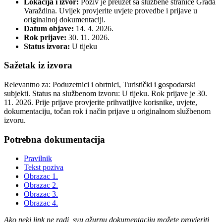
Lokacija i izvor:
Poziv je preuzet sa službene stranice Grada
Varaždina. Uvijek provjerite uvjete provedbe i prijave u
originalnoj dokumentaciji.
Datum objave:
14. 4. 2026.
Rok prijave:
30. 11. 2026.
Status izvora:
U tijeku
Sažetak iz izvora
Relevantno za: Poduzetnici i obrtnici, Turistički i gospodarski
subjekti. Status na službenom izvoru: U tijeku. Rok prijave je 30.
11. 2026. Prije prijave provjerite prihvatljive korisnike, uvjete,
dokumentaciju, točan rok i način prijave u originalnom službenom
izvoru.
Potrebna dokumentacija
Pravilnik
Tekst poziva
Obrazac 1.
Obrazac 2.
Obrazac 3.
Obrazac 4.
Ako neki link ne radi, svu ažurnu dokumentaciju možete provjeriti