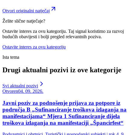
Otvori originalni natječaj
Želite slične natječaje?
Ostavite interes za ovu kategoriju. Taj signal koristimo za razvoj
budućih obavijesti i bolji pregled relevantnih poziva.
Ostavite interes za ovu kategoriju
Ista tema
Drugi aktualni pozivi iz ove kategorije
Svi aktualni pozivi
Otvoren
04. 09. 2026.
Javni poziv za podnošenje prijava za potpore iz
područja B „Sufinanciranje troškova izlaganja na
manifestacijama“ Mjera 1 Sufinanciranje dijela
troškova izlaganja na manifestaciji „Špancirfest“
Poduzetnici i obrtnici, Turistički i gospodarski subjekti | rok 4. 9.