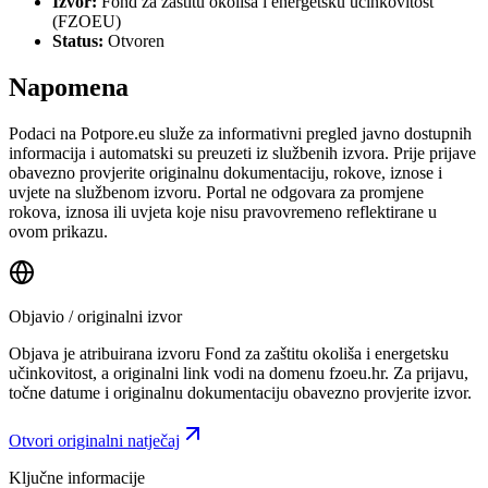
Izvor:
Fond za zaštitu okoliša i energetsku učinkovitost
(FZOEU)
Status:
Otvoren
Napomena
Podaci na Potpore.eu služe za informativni pregled javno dostupnih
informacija i automatski su preuzeti iz službenih izvora. Prije prijave
obavezno provjerite originalnu dokumentaciju, rokove, iznose i
uvjete na službenom izvoru. Portal ne odgovara za promjene
rokova, iznosa ili uvjeta koje nisu pravovremeno reflektirane u
ovom prikazu.
Objavio / originalni izvor
Objava je atribuirana izvoru
Fond za zaštitu okoliša i energetsku
učinkovitost
, a originalni link vodi na domenu fzoeu.hr.
Za prijavu,
točne datume i originalnu dokumentaciju obavezno provjerite izvor.
Otvori originalni natječaj
Ključne informacije