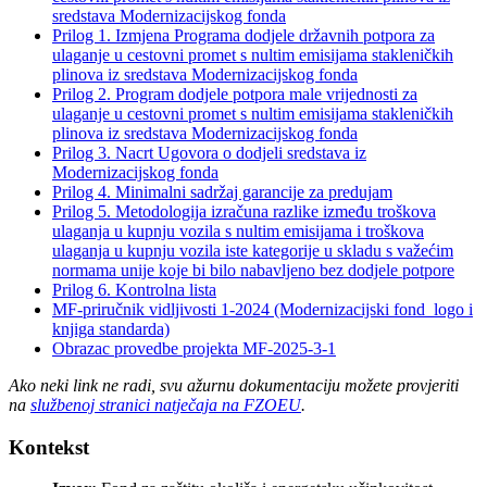
sredstava Modernizacijskog fonda
Prilog 1. Izmjena Programa dodjele državnih potpora za
ulaganje u cestovni promet s nultim emisijama stakleničkih
plinova iz sredstava Modernizacijskog fonda
Prilog 2. Program dodjele potpora male vrijednosti za
ulaganje u cestovni promet s nultim emisijama stakleničkih
plinova iz sredstava Modernizacijskog fonda
Prilog 3. Nacrt Ugovora o dodjeli sredstava iz
Modernizacijskog fonda
Prilog 4. Minimalni sadržaj garancije za predujam
Prilog 5. Metodologija izračuna razlike između troškova
ulaganja u kupnju vozila s nultim emisijama i troškova
ulaganja u kupnju vozila iste kategorije u skladu s važećim
normama unije koje bi bilo nabavljeno bez dodjele potpore
Prilog 6. Kontrolna lista
MF-priručnik vidljivosti 1-2024 (Modernizacijski fond_logo i
knjiga standarda)
Obrazac provedbe projekta MF-2025-3-1
Ako neki link ne radi, svu ažurnu dokumentaciju možete provjeriti
na
službenoj stranici natječaja na FZOEU
.
Kontekst