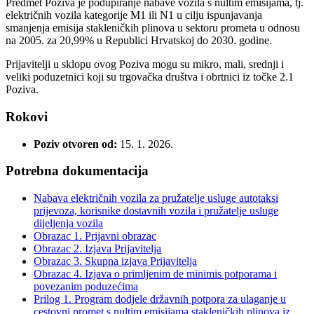
Predmet Poziva je podupiranje nabave vozila s nultim emisijama, tj.
električnih vozila kategorije M1 ili N1 u cilju ispunjavanja
smanjenja emisija stakleničkih plinova u sektoru prometa u odnosu
na 2005. za 20,99% u Republici Hrvatskoj do 2030. godine.
Prijavitelji u sklopu ovog Poziva mogu su mikro, mali, srednji i
veliki poduzetnici koji su trgovačka društva i obrtnici iz točke 2.1
Poziva.
Rokovi
Poziv otvoren od:
15. 1. 2026.
Potrebna dokumentacija
Nabava električnih vozila za pružatelje usluge autotaksi
prijevoza, korisnike dostavnih vozila i pružatelje usluge
dijeljenja vozila
Obrazac 1. Prijavni obrazac
Obrazac 2. Izjava Prijavitelja
Obrazac 3. Skupna izjava Prijavitelja
Obrazac 4. Izjava o primljenim de minimis potporama i
povezanim poduzećima
Prilog 1. Program dodjele državnih potpora za ulaganje u
cestovni promet s nultim emisijama stakleničkih plinova iz