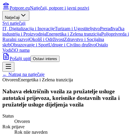
Potpore.eu
Natječaji, potpore i javni pozivi
Natječaji
Svi natječaji
IT, Digitalizacija i Inovacije
Turizam i Ugostiteljstvo
Prerađivačka
industrija i Proizvodnja
Energetika i Zelena tranzicija
Poljoprivreda i
Ruralni razvoj
Okoliš i Održivost
Zdravstvo i Socijalna
skrb
Obrazovanje i Sport
Udruge i Civilno društvo
Ostalo
Vodiči
O nama
Pošalji upit
Ostavi interes
← Natrag na natječaje
Otvoren
Energetika i Zelena tranzicija
Nabava električnih vozila za pružatelje usluge
autotaksi prijevoza, korisnike dostavnih vozila i
pružatelje usluge dijeljenja vozila
Status
Otvoren
Rok prijave
Rok nije naveden