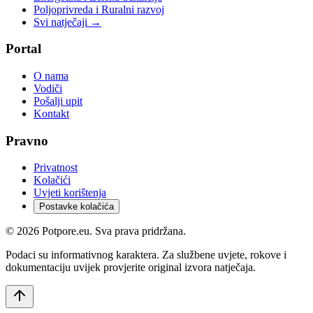
Poljoprivreda i Ruralni razvoj
Svi natječaji →
Portal
O nama
Vodiči
Pošalji upit
Kontakt
Pravno
Privatnost
Kolačići
Uvjeti korištenja
Postavke kolačića
©
2026
Potpore.eu. Sva prava pridržana.
Podaci su informativnog karaktera. Za službene uvjete, rokove i
dokumentaciju uvijek provjerite original izvora natječaja.