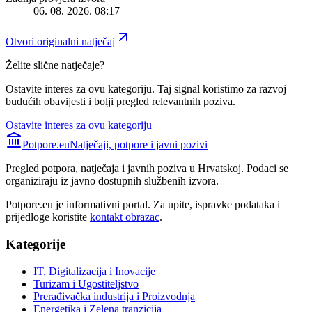
06. 08. 2026. 08:17
Otvori originalni natječaj
Želite slične natječaje?
Ostavite interes za ovu kategoriju. Taj signal koristimo za razvoj
budućih obavijesti i bolji pregled relevantnih poziva.
Ostavite interes za ovu kategoriju
Potpore.eu
Natječaji, potpore i javni pozivi
Pregled potpora, natječaja i javnih poziva u Hrvatskoj. Podaci se
organiziraju iz javno dostupnih službenih izvora.
Potpore.eu je informativni portal. Za upite, ispravke podataka i
prijedloge koristite
kontakt obrazac
.
Kategorije
IT, Digitalizacija i Inovacije
Turizam i Ugostiteljstvo
Prerađivačka industrija i Proizvodnja
Energetika i Zelena tranzicija