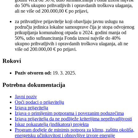
do 50% ukupno prihvatljivih i opravdanih troškova ulaganja,
ali ne više od 200.000,00 € po prijavi,
za prihvatljive prijavitelje koji obavljaju javnu uslugu na
području jedinica lokalne samouprave čija je stopa odvojenog
prikupljanja komunalnog otpada u 2024. godini manja od
50%, udio sufinanciranja Fonda iznosi najviše do 40%
ukupno prihvatljivih i opravdanih troškova ulaganja, ali ne
više od 200.000,00 € po prijavi.
Rokovi
Poziv otvoren od:
19. 3. 2025.
Potrebna dokumentacija
Javni poziv
Opći podaci o prijavitelju
Izjava prijavitelja
Izjava o primljenim potporama i povezanim poduzećima
Izjava prijavitelja da ne podliježe kriterijima neprihvatljivosti
Iskaz pokazatelja (indikatora) projekta
Program dodjele de minimis potpora za klimu, zaštitu okoliša,
energetsku učinkovitost i obnovljive izvore energije