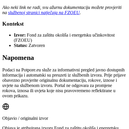
Ako neki link ne radi, svu ažurnu dokumentaciju možete provjeriti
na
službenoj stranici natječaja na FZOEU
.
Kontekst
Izvor:
Fond za zaštitu okoliša i energetsku učinkovitost
(FZOEU)
Status:
Zatvoren
Napomena
Podaci na Potpore.eu služe za informativni pregled javno dostupnih
informacija i automatski su preuzeti iz službenih izvora. Prije prijave
obavezno provjerite originalnu dokumentaciju, rokove, iznose i
uvjete na službenom izvoru. Portal ne odgovara za promjene
rokova, iznosa ili uvjeta koje nisu pravovremeno reflektirane u
ovom prikazu.
Objavio / originalni izvor
Objava je atribuirana izvoru
Fond za zaštitu okoliša i energetsku