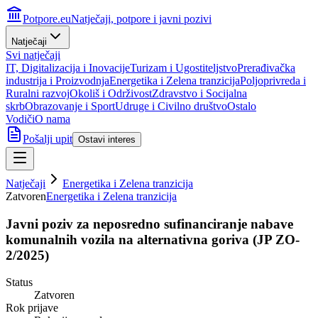
Potpore.eu
Natječaji, potpore i javni pozivi
Natječaji
Svi natječaji
IT, Digitalizacija i Inovacije
Turizam i Ugostiteljstvo
Prerađivačka
industrija i Proizvodnja
Energetika i Zelena tranzicija
Poljoprivreda i
Ruralni razvoj
Okoliš i Održivost
Zdravstvo i Socijalna
skrb
Obrazovanje i Sport
Udruge i Civilno društvo
Ostalo
Vodiči
O nama
Pošalji upit
Ostavi interes
Natječaji
Energetika i Zelena tranzicija
Zatvoren
Energetika i Zelena tranzicija
Javni poziv za neposredno sufinanciranje nabave
komunalnih vozila na alternativna goriva (JP ZO-
2/2025)
Status
Zatvoren
Rok prijave