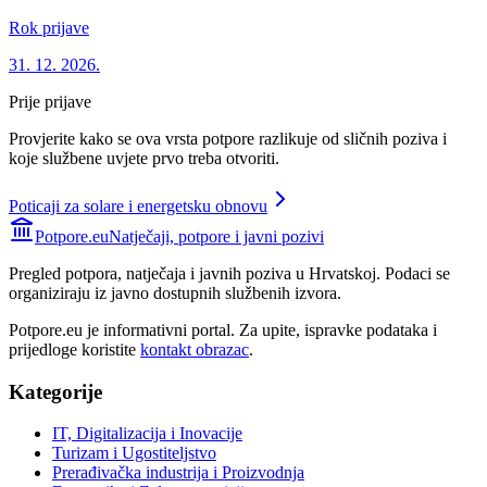
Rok prijave
31. 12. 2026.
Prije prijave
Provjerite kako se ova vrsta potpore razlikuje od sličnih poziva i
koje službene uvjete prvo treba otvoriti.
Poticaji za solare i energetsku obnovu
Potpore.eu
Natječaji, potpore i javni pozivi
Pregled potpora, natječaja i javnih poziva u Hrvatskoj. Podaci se
organiziraju iz javno dostupnih službenih izvora.
Potpore.eu je informativni portal. Za upite, ispravke podataka i
prijedloge koristite
kontakt obrazac
.
Kategorije
IT, Digitalizacija i Inovacije
Turizam i Ugostiteljstvo
Prerađivačka industrija i Proizvodnja