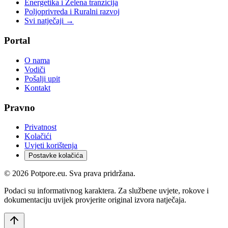
Energetika i Zelena tranzicija
Poljoprivreda i Ruralni razvoj
Svi natječaji →
Portal
O nama
Vodiči
Pošalji upit
Kontakt
Pravno
Privatnost
Kolačići
Uvjeti korištenja
Postavke kolačića
©
2026
Potpore.eu. Sva prava pridržana.
Podaci su informativnog karaktera. Za službene uvjete, rokove i
dokumentaciju uvijek provjerite original izvora natječaja.