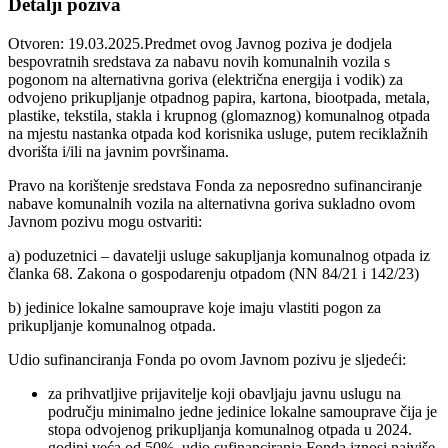
Detalji poziva
Otvoren: 19.03.2025.Predmet ovog Javnog poziva je dodjela
bespovratnih sredstava za nabavu novih komunalnih vozila s
pogonom na alternativna goriva (električna energija i vodik) za
odvojeno prikupljanje otpadnog papira, kartona, biootpada, metala,
plastike, tekstila, stakla i krupnog (glomaznog) komunalnog otpada
na mjestu nastanka otpada kod korisnika usluge, putem reciklažnih
dvorišta i/ili na javnim površinama.
Pravo na korištenje sredstava Fonda za neposredno sufinanciranje
nabave komunalnih vozila na alternativna goriva sukladno ovom
Javnom pozivu mogu ostvariti:
a) poduzetnici – davatelji usluge sakupljanja komunalnog otpada iz
članka 68. Zakona o gospodarenju otpadom (NN 84/21 i 142/23)
b) jedinice lokalne samouprave koje imaju vlastiti pogon za
prikupljanje komunalnog otpada.
Udio sufinanciranja Fonda po ovom Javnom pozivu je sljedeći:
za prihvatljive prijavitelje koji obavljaju javnu uslugu na
području minimalno jedne jedinice lokalne samouprave čija je
stopa odvojenog prikupljanja komunalnog otpada u 2024.
godini veća od 50%, udio sufinanciranja Fonda iznosi najviše