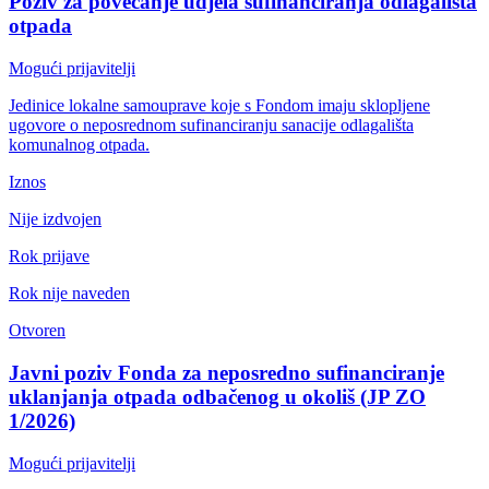
Poziv za povećanje udjela sufinanciranja odlagališta
otpada
Mogući prijavitelji
Jedinice lokalne samouprave koje s Fondom imaju sklopljene
ugovore o neposrednom sufinanciranju sanacije odlagališta
komunalnog otpada.
Iznos
Nije izdvojen
Rok prijave
Rok nije naveden
Otvoren
Javni poziv Fonda za neposredno sufinanciranje
uklanjanja otpada odbačenog u okoliš (JP ZO
1/2026)
Mogući prijavitelji