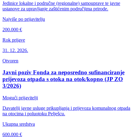
Jedinice lokalne i područne (regionalne) samouprave te javne
ustanove za upravljanje zaštićenim područjima prirode.
Najviše po prijavitelju
200.000 €
Rok prijave
31. 12. 2026.
Otvoren
Javni poziv Fonda za neposredno sufinanciranje
prijevoza otpada s otoka na otok/kopno (JP ZO
3/2026)
Mogući prijavitelji
Davatelji javne usluge prikupljanja i prijevoza komunalnog otpada
na otocima i poluotoku Pelješcu.
Ukupna sredstva
600.000 €