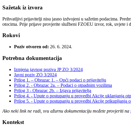
Sažetak iz izvora
Prihvatljivi prijavitelji nisu jasno izdvojeni u sažetim podacima. Pre
otocima. Prije prijave provjerite službeni FZOEU izvor, rok, uvjete i
Rokovi
Poziv otvoren od:
26. 6. 2024.
Potrebna dokumentacija
Izmjena javnog poziva JP ZO 3/2024
Javni poziv ZO 3/2024
Prilog 1. – Obrazac 1. – Opći podaci o prijavitelju
Prilog 2. - Obrazac 2a. – Podaci o otpadnim vozilima
Prilog 3 - Obrazac 2b. – Izjava prijavitelja
Prilog 4. - Upute o postupanju u provedbi Akcije uklanjanja ot
Prilog 5. - Upute o postupanju u provedbi Akcije prikupljanja 
Ako neki link ne radi, svu ažurnu dokumentaciju možete provjeriti na
Kontekst