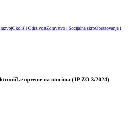
 razvoj
Okoliš i Održivost
Zdravstvo i Socijalna skrb
Obrazovanje i
elektroničke opreme na otocima (JP ZO 3/2024)