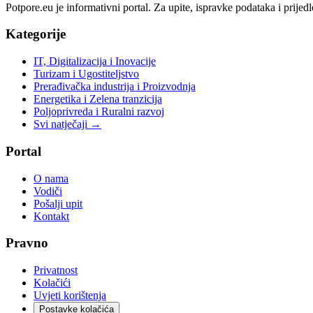
Potpore.eu je informativni portal. Za upite, ispravke podataka i prijedl
Kategorije
IT, Digitalizacija i Inovacije
Turizam i Ugostiteljstvo
Prerađivačka industrija i Proizvodnja
Energetika i Zelena tranzicija
Poljoprivreda i Ruralni razvoj
Svi natječaji →
Portal
O nama
Vodiči
Pošalji upit
Kontakt
Pravno
Privatnost
Kolačići
Uvjeti korištenja
Postavke kolačića