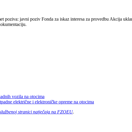
dmet poziva: javni poziv Fonda za iskaz interesa za provedbu Akcija ukla
 dokumentaciju.
padnih vozila na otocima
otpadne električne i elektroničke opreme na otocima
službenoj stranici natječaja na FZOEU
.