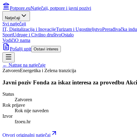
Potpore.eu
Natječaji, potpore i javni pozivi
Natječaji
Svi natječaji
IT, Digitalizacija i Inovacije
Turizam i Ugostiteljstvo
Prerađivačka indus
Sport
Udruge i Civilno društvo
Ostalo
Vodiči
O nama
Pošalji upit
Ostavi interes
← Natrag na natječaje
Zatvoren
Energetika i Zelena tranzicija
Javni poziv Fonda za iskaz interesa za provedbu Akci
Status
Zatvoren
Rok prijave
Rok nije naveden
Izvor
fzoeu.hr
Otvori originalni natječaj