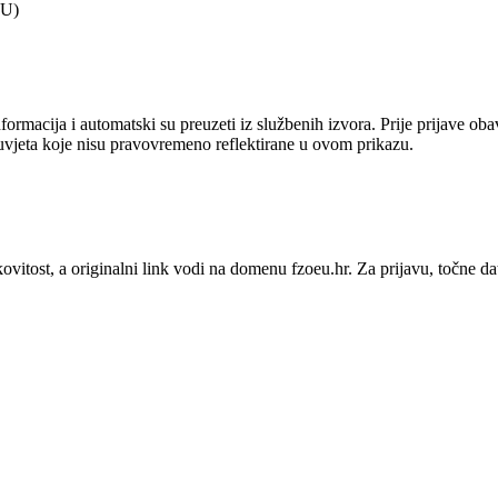
EU)
ormacija i automatski su preuzeti iz službenih izvora. Prije prijave ob
uvjeta koje nisu pravovremeno reflektirane u ovom prikazu.
kovitost
, a originalni link vodi na domenu fzoeu.hr.
Za prijavu, točne d