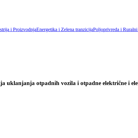
trija i Proizvodnja
Energetika i Zelena tranzicija
Poljoprivreda i Ruralni
ja uklanjanja otpadnih vozila i otpadne električne i 