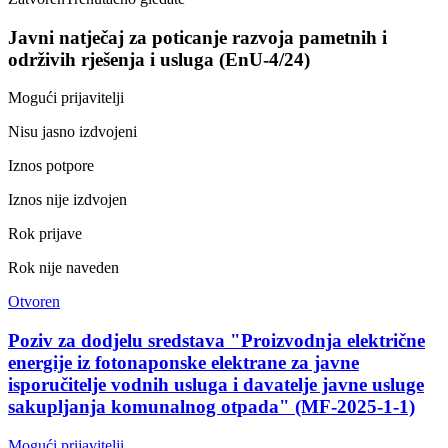
Javni natječaj za poticanje razvoja pametnih i
održivih rješenja i usluga (EnU-4/24)
Mogući prijavitelji
Nisu jasno izdvojeni
Iznos potpore
Iznos nije izdvojen
Rok prijave
Rok nije naveden
Otvoren
Poziv za dodjelu sredstava "Proizvodnja električne
energije iz fotonaponske elektrane za javne
isporučitelje vodnih usluga i davatelje javne usluge
sakupljanja komunalnog otpada" (MF-2025-1-1)
Mogući prijavitelji