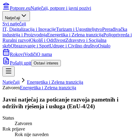
Potpore.eu
Natječaji, potpore i javni pozivi
Natječaji
Svi natječaji
IT, Digitalizacija i Inovacije
Turizam i Ugostiteljstvo
Prerađivačka
industrija i Proizvodnja
Energetika i Zelena tranzicija
Poljoprivreda i
Ruralni razvoj
Okoliš i Održivost
Zdravstvo i Socijalna
skrb
Obrazovanje i Sport
Udruge i Civilno društvo
Ostalo
Rokovi
Vodiči
O nama
Pošalji upit
Ostavi interes
Natječaji
Energetika i Zelena tranzicija
Zatvoren
Energetika i Zelena tranzicija
Javni natječaj za poticanje razvoja pametnih i
održivih rješenja i usluga (EnU-4/24)
Status
Zatvoren
Rok prijave
Rok nije naveden