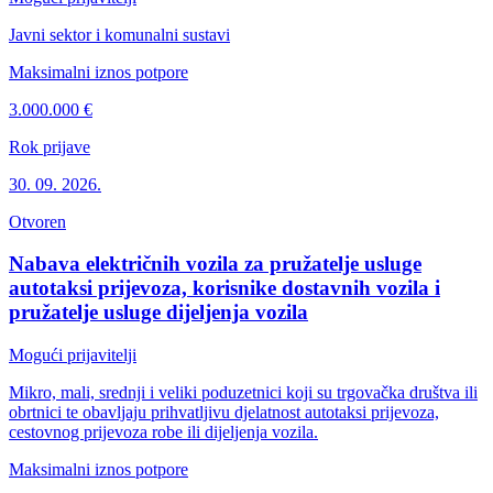
Javni sektor i komunalni sustavi
Maksimalni iznos potpore
3.000.000 €
Rok prijave
30. 09. 2026.
Otvoren
Nabava električnih vozila za pružatelje usluge
autotaksi prijevoza, korisnike dostavnih vozila i
pružatelje usluge dijeljenja vozila
Mogući prijavitelji
Mikro, mali, srednji i veliki poduzetnici koji su trgovačka društva ili
obrtnici te obavljaju prihvatljivu djelatnost autotaksi prijevoza,
cestovnog prijevoza robe ili dijeljenja vozila.
Maksimalni iznos potpore