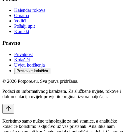
Kalendar rokova
O nama
Vodiči
Pošalji upit
Kontakt
Pravno
Privatnost
Kolačići
Uvjeti korištenja
Postavke kolačića
©
2026
Potpore.eu. Sva prava pridržana.
Podaci su informativnog karaktera. Za službene uvjete, rokove i
dokumentaciju uvijek provjerite original izvora natječaja.
Koristimo samo nužne tehnologije za rad stranice, a analitičke
kolačiće koristimo isključivo uz vaš pristanak. Analitika nam
pomaže razumjeti korištenje portala i poboljšati sadržaj. Osnovne