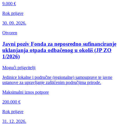
9.000 €
Rok prijave
30. 09. 2026.
Otvoren
Javni poziv Fonda za neposredno sufinanciranje
uklanjanja otpada odbačenog u okoliš (JP ZO
1/2026)
Mogući prijavitelji
Jedinice lokalne i područne (regionalne) samouprave te javne
ustanove za upravljanje zaštićenim područjima prirode.
Maksimalni iznos potpore
200.000 €
Rok prijave
31. 12. 2026.