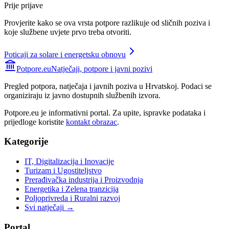
Prije prijave
Provjerite kako se ova vrsta potpore razlikuje od sličnih poziva i
koje službene uvjete prvo treba otvoriti.
Poticaji za solare i energetsku obnovu
Potpore.eu
Natječaji, potpore i javni pozivi
Pregled potpora, natječaja i javnih poziva u Hrvatskoj. Podaci se
organiziraju iz javno dostupnih službenih izvora.
Potpore.eu je informativni portal. Za upite, ispravke podataka i
prijedloge koristite
kontakt obrazac
.
Kategorije
IT, Digitalizacija i Inovacije
Turizam i Ugostiteljstvo
Prerađivačka industrija i Proizvodnja
Energetika i Zelena tranzicija
Poljoprivreda i Ruralni razvoj
Svi natječaji →
Portal