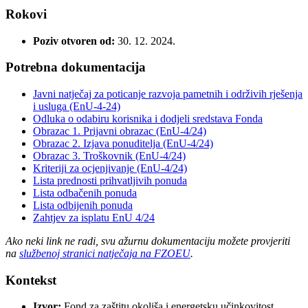
Rokovi
Poziv otvoren od:
30. 12. 2024.
Potrebna dokumentacija
Javni natječaj za poticanje razvoja pametnih i održivih rješenja
i usluga (EnU-4-24)
Odluka o odabiru korisnika i dodjeli sredstava Fonda
Obrazac 1. Prijavni obrazac (EnU-4/24)
Obrazac 2. Izjava ponuditelja (EnU-4/24)
Obrazac 3. Troškovnik (EnU-4/24)
Kriteriji za ocjenjivanje (EnU-4/24)
Lista prednosti prihvatljivih ponuda
Lista odbačenih ponuda
Lista odbijenih ponuda
Zahtjev za isplatu EnU 4/24
Ako neki link ne radi, svu ažurnu dokumentaciju možete provjeriti
na
službenoj stranici natječaja na FZOEU
.
Kontekst
Izvor:
Fond za zaštitu okoliša i energetsku učinkovitost