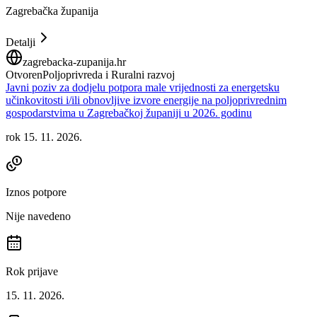
Zagrebačka županija
Detalji
zagrebacka-zupanija.hr
Otvoren
Poljoprivreda i Ruralni razvoj
Javni poziv za dodjelu potpora male vrijednosti za energetsku
učinkovitosti i/ili obnovljive izvore energije na poljoprivrednim
gospodarstvima u Zagrebačkoj županiji u 2026. godinu
rok 15. 11. 2026.
Iznos potpore
Nije navedeno
Rok prijave
15. 11. 2026.