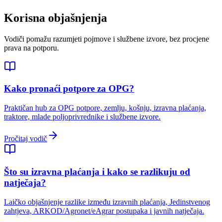
Korisna objašnjenja
Vodiči pomažu razumjeti pojmove i službene izvore, bez procjene
prava na potporu.
Kako pronaći potpore za OPG?
Praktičan hub za OPG potpore, zemlju, košnju, izravna plaćanja,
traktore, mlade poljoprivrednike i službene izvore.
Pročitaj vodič
Što su izravna plaćanja i kako se razlikuju od
natječaja?
Laičko objašnjenje razlike između izravnih plaćanja, Jedinstvenog
zahtjeva, ARKOD/Agronet/eAgrar postupaka i javnih natječaja.