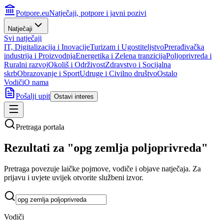
Potpore.eu
Natječaji, potpore i javni pozivi
Natječaji
Svi natječaji
IT, Digitalizacija i Inovacije
Turizam i Ugostiteljstvo
Prerađivačka
industrija i Proizvodnja
Energetika i Zelena tranzicija
Poljoprivreda i
Ruralni razvoj
Okoliš i Održivost
Zdravstvo i Socijalna
skrb
Obrazovanje i Sport
Udruge i Civilno društvo
Ostalo
Vodiči
O nama
Pošalji upit
Ostavi interes
Pretraga portala
Rezultati za "opg zemlja poljoprivreda"
Pretraga povezuje laičke pojmove, vodiče i objave natječaja. Za
prijavu i uvjete uvijek otvorite službeni izvor.
Vodiči