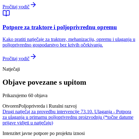
Pročitaj vodič
Potpore za traktore i poljoprivrednu opremu
Kako pratiti natječaje za traktore, mehanizaciju, opremu i ulaganja u
poljoprivredno gospodarstvo bez krivih očekivanja.
Pročitaj vodič
Natječaji
Objave povezane s upitom
Prikazujemo
60
objava
Otvoren
Poljoprivreda i Ruralni razvoj
Drugi natječaj za provedbu intervencije 73.10. Ulaganja - Potpora
za ulaganja u primarnu poljoprivrednu proizvodnju (*točne datume
prijave vidjeti u natječaju)
Intenzitet javne potpore po projektu iznosi