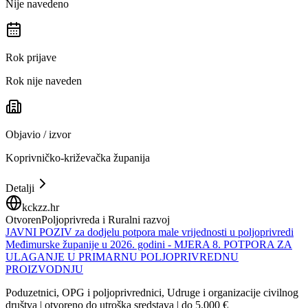
Nije navedeno
Rok prijave
Rok nije naveden
Objavio / izvor
Koprivničko-križevačka županija
Detalji
kckzz.hr
Otvoren
Poljoprivreda i Ruralni razvoj
JAVNI POZIV za dodjelu potpora male vrijednosti u poljoprivredi
Međimurske županije u 2026. godini - MJERA 8. POTPORA ZA
ULAGANJE U PRIMARNU POLJOPRIVREDNU
PROIZVODNJU
Poduzetnici, OPG i poljoprivrednici, Udruge i organizacije civilnog
društva | otvoreno do utroška sredstava | do 5.000 €