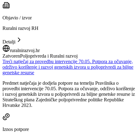
Objavio / izvor
Ruralni razvoj RH
Detalji
ruralnirazvoj.hr
Zatvoren
Poljoprivreda i Ruralni razvoj
Treći natječaj za provedbu intervencije 70.05. Potpora za očuvanje,
održivo korištenje i razvoj genetskih izvora u poljoprivredi za biljne
genetske resurse
Predmet natječaja je dodjela potpore na temelju Pravilnika o
provedbi intervencije 70.05. Potpora za očuvanje, održivo korištenje
i razvoj genetskih izvora u poljoprivredi za biljne genetske resurse iz
Strateškog plana Zajedničke poljoprivredne politike Republike
Hrvatske 2023.
Iznos potpore