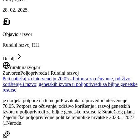
28. 02. 2025.
Objavio / izvor
Ruralni razvoj RH
Detalji
ruralnirazvoj.hr
Zatvoren
Poljoprivreda i Ruralni razvoj
Peti natječaj za intervenciju 70.05 - Potpora za očuvanje, održivo
korištenje i razvoj genetskih izvora u poljoprivredi za biljne genetske
resurse
je dodjela potpore na temelju Pravilnika o provedbi intervencije
70.05. Potpora za očuvanje, održivo korištenje i razvoj genetskih
izvora u poljoprivredi za biljne genetske resurse iz Strateškog plana
Zajedničke poljoprivredne politike republike hrvatske 2023. - 2027.
(„Narodn.