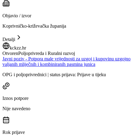
Objavio / izvor
Koprivničko-križevačka županija
Detalji
kckzz.hr
Otvoren
Poljoprivreda i Ruralni razvoj
Javni poziv - Potpora male vrijednosti za uzgoj i kupovinu uzgojno
valjanih mliječnih i kombiniranih pasmina junica
OPG i poljoprivrednici | status prijava: Prijave u tijeku
Iznos potpore
Nije navedeno
Rok prijave