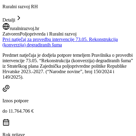
Ruralni razvoj RH
Detalji
ruralnirazvoj.hr
Zatvoren
Poljoprivreda i Ruralni razvoj
Prvi natječaj za provedbu intervencije 73.05. Rekonstrukcija
(konverzija) degradiranih šuma
Predmet natječaja je dodjela potpore temeljem Pravilnika o provedbi
intervencije 73.05. “Rekonstrukcija (konverzija) degradiranih šuma”
iz Strateškog plana Zajednička poljoprivredne politike Republike
Hrvatske 2023.-2027. (“Narodne novine”, broj 150/2024 i
149/2025).
Iznos potpore
do 11.764.706 €
Rok prijave