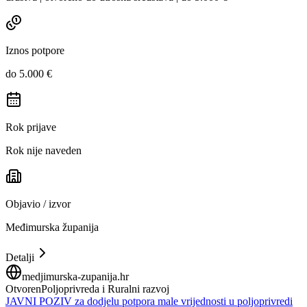
Iznos potpore
do 5.000 €
Rok prijave
Rok nije naveden
Objavio / izvor
Međimurska županija
Detalji
medjimurska-zupanija.hr
Otvoren
Poljoprivreda i Ruralni razvoj
JAVNI POZIV za dodjelu potpora male vrijednosti u poljoprivredi