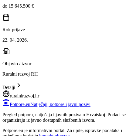
do 15.645.500 €
Rok prijave
22. 04. 2026.
Objavio / izvor
Ruralni razvoj RH
Detalji
ruralnirazvoj.hr
Potpore.eu
Natječaji, potpore i javni pozivi
Pregled potpora, natječaja i javnih poziva u Hrvatskoj. Podaci se
organiziraju iz javno dostupnih službenih izvora.
Potpore.eu je informativni portal. Za upite, ispravke podataka i
prijedloge koristite
kontakt obrazac
.