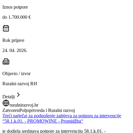
Iznos potpore
do 1.700.000 €
Rok prijave
24. 04. 2026.
Objavio / izvor
Ruralni razvoj RH
Detalji
ruralnirazvoj.hr
Zatvoren
Poljoprivreda i Ruralni razvoj
Treći natječaj za podnošenje zahtjeva za potporu za intervencije
“58.1.k.01. - PROMOWINE - Promidžba“
je dodjela sredstava potpore za intervenciju 58.1.k.01. -