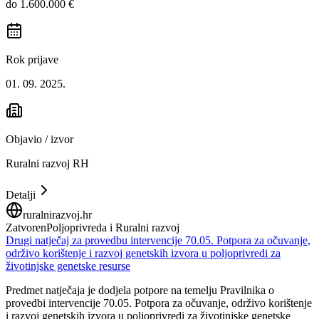
do 1.600.000 €
Rok prijave
01. 09. 2025.
Objavio / izvor
Ruralni razvoj RH
Detalji
ruralnirazvoj.hr
Zatvoren
Poljoprivreda i Ruralni razvoj
Drugi natječaj za provedbu intervencije 70.05. Potpora za očuvanje,
održivo korištenje i razvoj genetskih izvora u poljoprivredi za
životinjske genetske resurse
Predmet natječaja je dodjela potpore na temelju Pravilnika o
provedbi intervencije 70.05. Potpora za očuvanje, održivo korištenje
i razvoj genetskih izvora u poljoprivredi za životinjske genetske