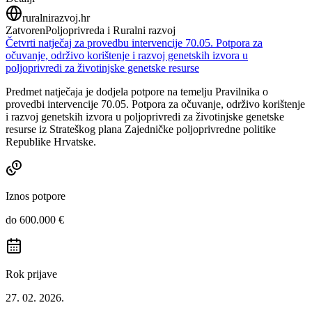
ruralnirazvoj.hr
Zatvoren
Poljoprivreda i Ruralni razvoj
Četvrti natječaj za provedbu intervencije 70.05. Potpora za
očuvanje, održivo korištenje i razvoj genetskih izvora u
poljoprivredi za životinjske genetske resurse
Predmet natječaja je dodjela potpore na temelju Pravilnika o
provedbi intervencije 70.05. Potpora za očuvanje, održivo korištenje
i razvoj genetskih izvora u poljoprivredi za životinjske genetske
resurse iz Strateškog plana Zajedničke poljoprivredne politike
Republike Hrvatske.
Iznos potpore
do 600.000 €
Rok prijave
27. 02. 2026.