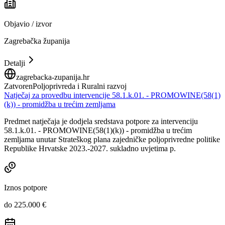
Objavio / izvor
Zagrebačka županija
Detalji
zagrebacka-zupanija.hr
Zatvoren
Poljoprivreda i Ruralni razvoj
Natječaj za provedbu intervencije 58.1.k.01. - PROMOWINE(58(1)
(k)) - promidžba u trećim zemljama
Predmet natječaja je dodjela sredstava potpore za intervenciju
58.1.k.01. - PROMOWINE(58(1)(k)) - promidžba u trećim
zemljama unutar Strateškog plana zajedničke poljoprivredne politike
Republike Hrvatske 2023.-2027. sukladno uvjetima p.
Iznos potpore
do 225.000 €