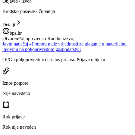
Objavio / izvor
Brodsko-posavska županija
Detalji
bpz.hr
Otvoren
Poljoprivreda i Ruralni razvoj
Javni natječaj - Potpora male vrijednosti za ulaganje u materijalnu
imovinu na poljoprivredom gospodarstvu
OPG i poljoprivrednici | status prijava: Prijave u tijeku
Iznos potpore
Nije navedeno
Rok prijave
Rok nije naveden