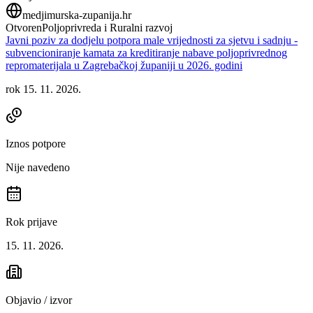
medjimurska-zupanija.hr
Otvoren
Poljoprivreda i Ruralni razvoj
Javni poziv za dodjelu potpora male vrijednosti za sjetvu i sadnju -
subvencioniranje kamata za kreditiranje nabave poljoprivrednog
repromaterijala u Zagrebačkoj županiji u 2026. godini
rok 15. 11. 2026.
Iznos potpore
Nije navedeno
Rok prijave
15. 11. 2026.
Objavio / izvor