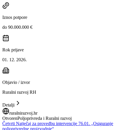
Iznos potpore
do 90.000.000 €
Rok prijave
01. 12. 2026.
Objavio / izvor
Ruralni razvoj RH
Detalji
ruralnirazvoj.hr
Otvoren
Poljoprivreda i Ruralni razvoj
Četvrti Natječaj za provedbu intervencije 76.01. „Osiguranje
poljoprivredne proizvodnje“