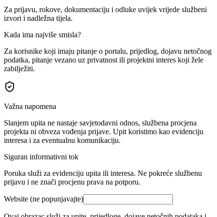
Za prijavu, rokove, dokumentaciju i odluke uvijek vrijede službeni
izvori i nadležna tijela.
Kada ima najviše smisla?
Za korisnike koji imaju pitanje o portalu, prijedlog, dojavu netočnog
podatka, pitanje vezano uz privatnost ili projektni interes koji žele
zabilježiti.
Važna napomena
Slanjem upita ne nastaje savjetodavni odnos, službena procjena
projekta ni obveza vođenja prijave. Upit koristimo kao evidenciju
interesa i za eventualnu komunikaciju.
Siguran informativni tok
Poruka služi za evidenciju upita ili interesa. Ne pokreće službenu
prijavu i ne znači procjenu prava na potporu.
Website (ne popunjavajte)
Ovaj obrazac služi za upite, prijedloge, dojave netočnih podataka i