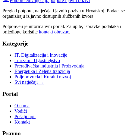
Potpore.eu
Natječaji, potpore i javni pozivi
Pregled potpora, natječaja i javnih poziva u Hrvatskoj. Podaci se
organiziraju iz javno dostupnih službenih izvora.
Potpore.eu je informativni portal. Za upite, ispravke podataka i
prijedloge koristite
kontakt obrazac
.
Kategorije
IT, Digitalizacija i Inovacije
Turizam i Ugostiteljstvo
Prerađivačka industrija i Proizvodnja
Energetika i Zelena tranzicija
Poljoprivreda i Ruralni razvoj
Svi natječaji →
Portal
O nama
Vodiči
Pošalji upit
Kontakt
Pravno