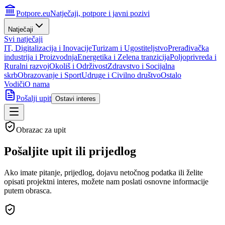
Potpore.eu
Natječaji, potpore i javni pozivi
Natječaji
Svi natječaji
IT, Digitalizacija i Inovacije
Turizam i Ugostiteljstvo
Prerađivačka
industrija i Proizvodnja
Energetika i Zelena tranzicija
Poljoprivreda i
Ruralni razvoj
Okoliš i Održivost
Zdravstvo i Socijalna
skrb
Obrazovanje i Sport
Udruge i Civilno društvo
Ostalo
Vodiči
O nama
Pošalji upit
Ostavi interes
Obrazac za upit
Pošaljite upit ili
prijedlog
Ako imate pitanje, prijedlog, dojavu netočnog podatka ili želite
opisati projektni interes, možete nam poslati osnovne informacije
putem obrasca.