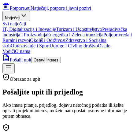
Potpore.eu
Natječaji, potpore i javni pozivi
Natječaji
Svi natječaji
IT, Digitalizacija i Inovacije
Turizam i Ugostiteljstvo
Prerađivačka
industrija i Proizvodnja
Energetika i Zelena tranzicija
Poljoprivreda i
Ruralni razvoj
Okoliš i Održivost
Zdravstvo i Socijalna
skrb
Obrazovanje i Sport
Udruge i Civilno društvo
Ostalo
Vodiči
O nama
Pošalji upit
Ostavi interes
Obrazac za upit
Pošaljite upit ili
prijedlog
Ako imate pitanje, prijedlog, dojavu netočnog podatka ili želite
opisati projektni interes, možete nam poslati osnovne informacije
putem obrasca.