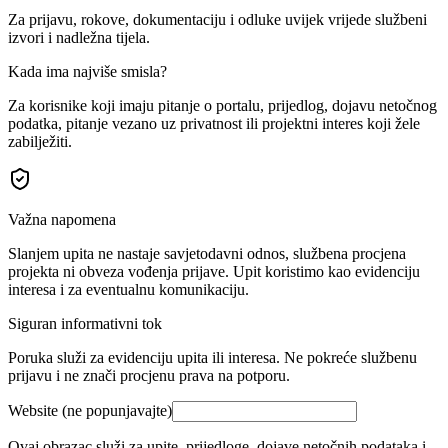
Za prijavu, rokove, dokumentaciju i odluke uvijek vrijede službeni
izvori i nadležna tijela.
Kada ima najviše smisla?
Za korisnike koji imaju pitanje o portalu, prijedlog, dojavu netočnog
podatka, pitanje vezano uz privatnost ili projektni interes koji žele
zabilježiti.
Važna napomena
Slanjem upita ne nastaje savjetodavni odnos, službena procjena
projekta ni obveza vođenja prijave. Upit koristimo kao evidenciju
interesa i za eventualnu komunikaciju.
Siguran informativni tok
Poruka služi za evidenciju upita ili interesa. Ne pokreće službenu
prijavu i ne znači procjenu prava na potporu.
Website (ne popunjavajte)
Ovaj obrazac služi za upite, prijedloge, dojave netočnih podataka i