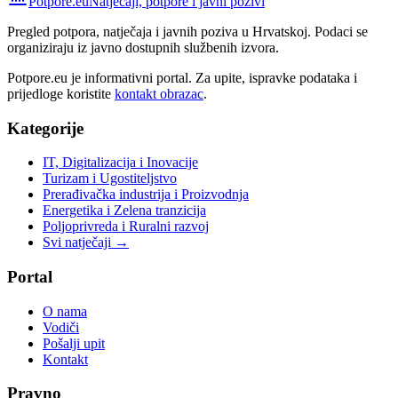
Potpore.eu
Natječaji, potpore i javni pozivi
Pregled potpora, natječaja i javnih poziva u Hrvatskoj. Podaci se
organiziraju iz javno dostupnih službenih izvora.
Potpore.eu je informativni portal. Za upite, ispravke podataka i
prijedloge koristite
kontakt obrazac
.
Kategorije
IT, Digitalizacija i Inovacije
Turizam i Ugostiteljstvo
Prerađivačka industrija i Proizvodnja
Energetika i Zelena tranzicija
Poljoprivreda i Ruralni razvoj
Svi natječaji →
Portal
O nama
Vodiči
Pošalji upit
Kontakt
Pravno