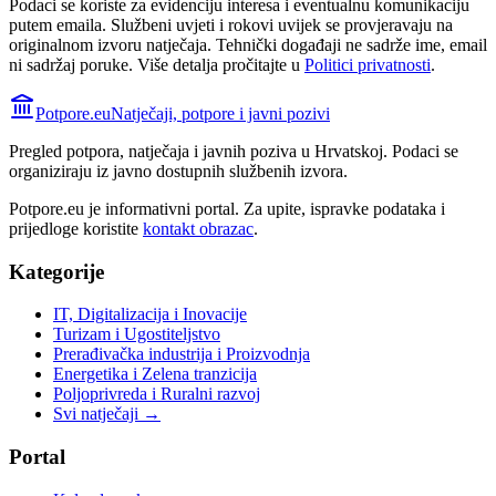
Podaci se koriste za evidenciju interesa i eventualnu komunikaciju
putem emaila. Službeni uvjeti i rokovi uvijek se provjeravaju na
originalnom izvoru natječaja.
Tehnički događaji ne sadrže ime, email
ni sadržaj poruke. Više detalja pročitajte u
Politici privatnosti
.
Potpore.eu
Natječaji, potpore i javni pozivi
Pregled potpora, natječaja i javnih poziva u Hrvatskoj. Podaci se
organiziraju iz javno dostupnih službenih izvora.
Potpore.eu je informativni portal. Za upite, ispravke podataka i
prijedloge koristite
kontakt obrazac
.
Kategorije
IT, Digitalizacija i Inovacije
Turizam i Ugostiteljstvo
Prerađivačka industrija i Proizvodnja
Energetika i Zelena tranzicija
Poljoprivreda i Ruralni razvoj
Svi natječaji →
Portal