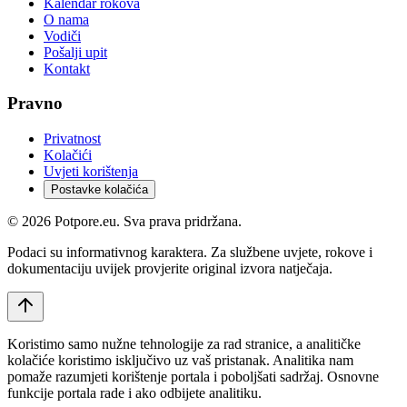
Kalendar rokova
O nama
Vodiči
Pošalji upit
Kontakt
Pravno
Privatnost
Kolačići
Uvjeti korištenja
Postavke kolačića
©
2026
Potpore.eu. Sva prava pridržana.
Podaci su informativnog karaktera. Za službene uvjete, rokove i
dokumentaciju uvijek provjerite original izvora natječaja.
Koristimo samo nužne tehnologije za rad stranice, a analitičke
kolačiće koristimo isključivo uz vaš pristanak. Analitika nam
pomaže razumjeti korištenje portala i poboljšati sadržaj. Osnovne
funkcije portala rade i ako odbijete analitiku.