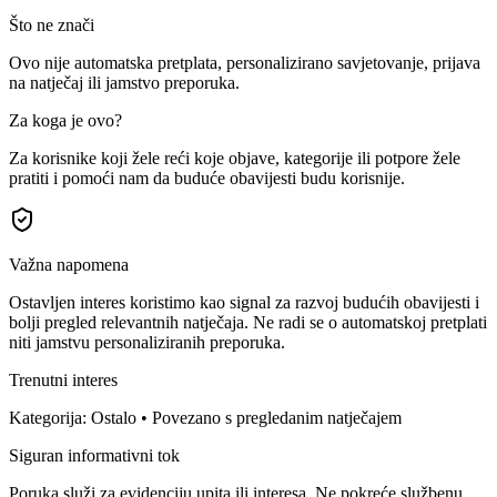
Što ne znači
Ovo nije automatska pretplata, personalizirano savjetovanje, prijava
na natječaj ili jamstvo preporuka.
Za koga je ovo?
Za korisnike koji žele reći koje objave, kategorije ili potpore žele
pratiti i pomoći nam da buduće obavijesti budu korisnije.
Važna napomena
Ostavljen interes koristimo kao signal za razvoj budućih obavijesti i
bolji pregled relevantnih natječaja. Ne radi se o automatskoj pretplati
niti jamstvu personaliziranih preporuka.
Trenutni interes
Kategorija: Ostalo • Povezano s pregledanim natječajem
Siguran informativni tok
Poruka služi za evidenciju upita ili interesa. Ne pokreće službenu