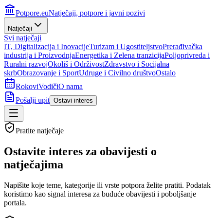
Potpore.eu
Natječaji, potpore i javni pozivi
Natječaji
Svi natječaji
IT, Digitalizacija i Inovacije
Turizam i Ugostiteljstvo
Prerađivačka
industrija i Proizvodnja
Energetika i Zelena tranzicija
Poljoprivreda i
Ruralni razvoj
Okoliš i Održivost
Zdravstvo i Socijalna
skrb
Obrazovanje i Sport
Udruge i Civilno društvo
Ostalo
Rokovi
Vodiči
O nama
Pošalji upit
Ostavi interes
Pratite natječaje
Ostavite interes za
obavijesti o
natječajima
Napišite koje teme, kategorije ili vrste potpora želite pratiti. Podatak
koristimo kao signal interesa za buduće obavijesti i poboljšanje
portala.