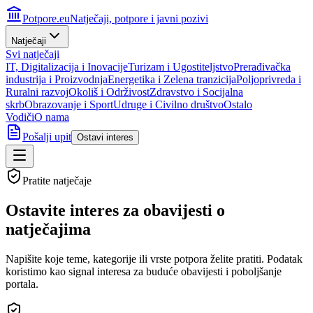
Potpore.eu
Natječaji, potpore i javni pozivi
Natječaji
Svi natječaji
IT, Digitalizacija i Inovacije
Turizam i Ugostiteljstvo
Prerađivačka
industrija i Proizvodnja
Energetika i Zelena tranzicija
Poljoprivreda i
Ruralni razvoj
Okoliš i Održivost
Zdravstvo i Socijalna
skrb
Obrazovanje i Sport
Udruge i Civilno društvo
Ostalo
Vodiči
O nama
Pošalji upit
Ostavi interes
Pratite natječaje
Ostavite interes za
obavijesti o
natječajima
Napišite koje teme, kategorije ili vrste potpora želite pratiti. Podatak
koristimo kao signal interesa za buduće obavijesti i poboljšanje
portala.