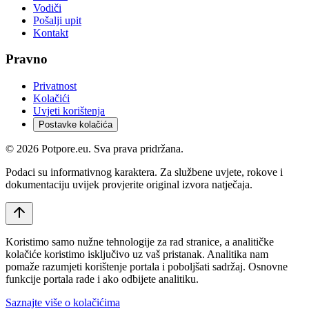
Vodiči
Pošalji upit
Kontakt
Pravno
Privatnost
Kolačići
Uvjeti korištenja
Postavke kolačića
©
2026
Potpore.eu. Sva prava pridržana.
Podaci su informativnog karaktera. Za službene uvjete, rokove i
dokumentaciju uvijek provjerite original izvora natječaja.
Koristimo samo nužne tehnologije za rad stranice, a analitičke
kolačiće koristimo isključivo uz vaš pristanak. Analitika nam
pomaže razumjeti korištenje portala i poboljšati sadržaj. Osnovne
funkcije portala rade i ako odbijete analitiku.
Saznajte više o kolačićima