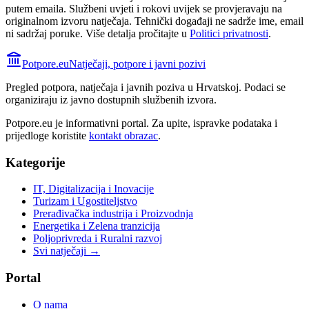
putem emaila. Službeni uvjeti i rokovi uvijek se provjeravaju na
originalnom izvoru natječaja.
Tehnički događaji ne sadrže ime, email
ni sadržaj poruke. Više detalja pročitajte u
Politici privatnosti
.
Potpore.eu
Natječaji, potpore i javni pozivi
Pregled potpora, natječaja i javnih poziva u Hrvatskoj. Podaci se
organiziraju iz javno dostupnih službenih izvora.
Potpore.eu je informativni portal. Za upite, ispravke podataka i
prijedloge koristite
kontakt obrazac
.
Kategorije
IT, Digitalizacija i Inovacije
Turizam i Ugostiteljstvo
Prerađivačka industrija i Proizvodnja
Energetika i Zelena tranzicija
Poljoprivreda i Ruralni razvoj
Svi natječaji →
Portal
O nama