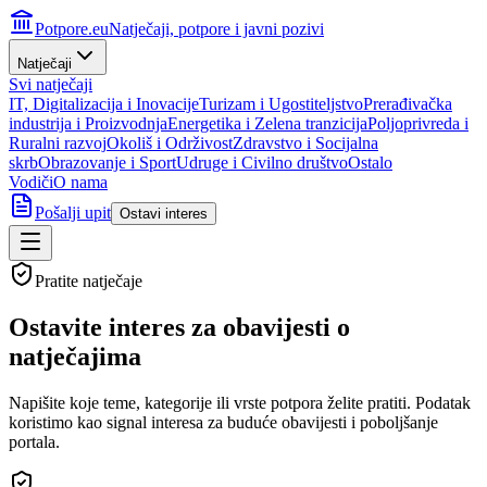
Potpore.eu
Natječaji, potpore i javni pozivi
Natječaji
Svi natječaji
IT, Digitalizacija i Inovacije
Turizam i Ugostiteljstvo
Prerađivačka
industrija i Proizvodnja
Energetika i Zelena tranzicija
Poljoprivreda i
Ruralni razvoj
Okoliš i Održivost
Zdravstvo i Socijalna
skrb
Obrazovanje i Sport
Udruge i Civilno društvo
Ostalo
Vodiči
O nama
Pošalji upit
Ostavi interes
Pratite natječaje
Ostavite interes za
obavijesti o
natječajima
Napišite koje teme, kategorije ili vrste potpora želite pratiti. Podatak
koristimo kao signal interesa za buduće obavijesti i poboljšanje
portala.