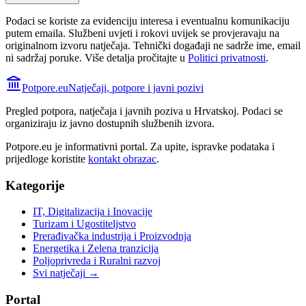
Podaci se koriste za evidenciju interesa i eventualnu komunikaciju
putem emaila. Službeni uvjeti i rokovi uvijek se provjeravaju na
originalnom izvoru natječaja.
Tehnički događaji ne sadrže ime, email
ni sadržaj poruke. Više detalja pročitajte u
Politici privatnosti
.
Potpore.eu
Natječaji, potpore i javni pozivi
Pregled potpora, natječaja i javnih poziva u Hrvatskoj. Podaci se
organiziraju iz javno dostupnih službenih izvora.
Potpore.eu je informativni portal. Za upite, ispravke podataka i
prijedloge koristite
kontakt obrazac
.
Kategorije
IT, Digitalizacija i Inovacije
Turizam i Ugostiteljstvo
Prerađivačka industrija i Proizvodnja
Energetika i Zelena tranzicija
Poljoprivreda i Ruralni razvoj
Svi natječaji →
Portal