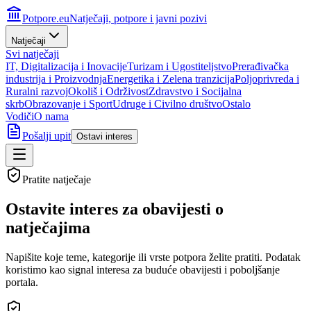
Potpore.eu
Natječaji, potpore i javni pozivi
Natječaji
Svi natječaji
IT, Digitalizacija i Inovacije
Turizam i Ugostiteljstvo
Prerađivačka
industrija i Proizvodnja
Energetika i Zelena tranzicija
Poljoprivreda i
Ruralni razvoj
Okoliš i Održivost
Zdravstvo i Socijalna
skrb
Obrazovanje i Sport
Udruge i Civilno društvo
Ostalo
Vodiči
O nama
Pošalji upit
Ostavi interes
Pratite natječaje
Ostavite interes za
obavijesti o
natječajima
Napišite koje teme, kategorije ili vrste potpora želite pratiti. Podatak
koristimo kao signal interesa za buduće obavijesti i poboljšanje
portala.