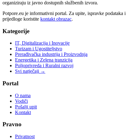
organiziraju iz javno dostupnih službenih izvora.
Potpore.eu je informativni portal. Za upite, ispravke podataka i
prijedloge koristite
kontakt obrazac
.
Kategorije
IT, Digitalizacija i Inovacije
Turizam i Ugostiteljstvo
Prerađivačka industrija i Proizvodnja
Energetika i Zelena tranzicija
Poljoprivreda i Ruralni razvoj
Svi natječaji →
Portal
O nama
Vodiči
Pošalji upit
Kontakt
Pravno
Privatnost