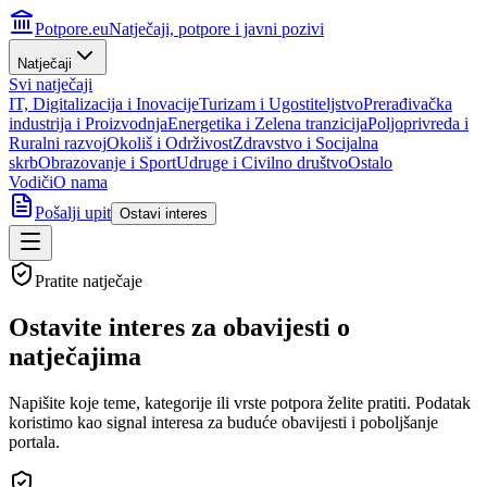
Potpore.eu
Natječaji, potpore i javni pozivi
Natječaji
Svi natječaji
IT, Digitalizacija i Inovacije
Turizam i Ugostiteljstvo
Prerađivačka
industrija i Proizvodnja
Energetika i Zelena tranzicija
Poljoprivreda i
Ruralni razvoj
Okoliš i Održivost
Zdravstvo i Socijalna
skrb
Obrazovanje i Sport
Udruge i Civilno društvo
Ostalo
Vodiči
O nama
Pošalji upit
Ostavi interes
Pratite natječaje
Ostavite interes za
obavijesti o
natječajima
Napišite koje teme, kategorije ili vrste potpora želite pratiti. Podatak
koristimo kao signal interesa za buduće obavijesti i poboljšanje
portala.