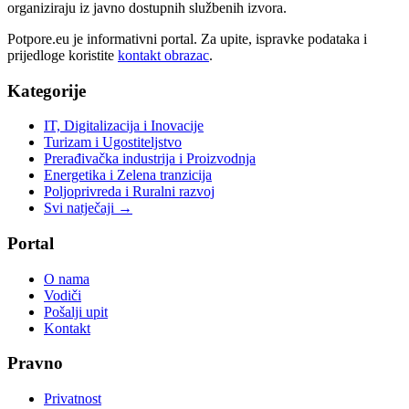
organiziraju iz javno dostupnih službenih izvora.
Potpore.eu je informativni portal. Za upite, ispravke podataka i
prijedloge koristite
kontakt obrazac
.
Kategorije
IT, Digitalizacija i Inovacije
Turizam i Ugostiteljstvo
Prerađivačka industrija i Proizvodnja
Energetika i Zelena tranzicija
Poljoprivreda i Ruralni razvoj
Svi natječaji →
Portal
O nama
Vodiči
Pošalji upit
Kontakt
Pravno
Privatnost