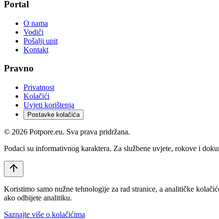
Portal
O nama
Vodiči
Pošalji upit
Kontakt
Pravno
Privatnost
Kolačići
Uvjeti korištenja
Postavke kolačića
©
2026
Potpore.eu. Sva prava pridržana.
Podaci su informativnog karaktera. Za službene uvjete, rokove i dokume
Koristimo samo nužne tehnologije za rad stranice, a analitičke kolačić
ako odbijete analitiku.
Saznajte više o kolačićima