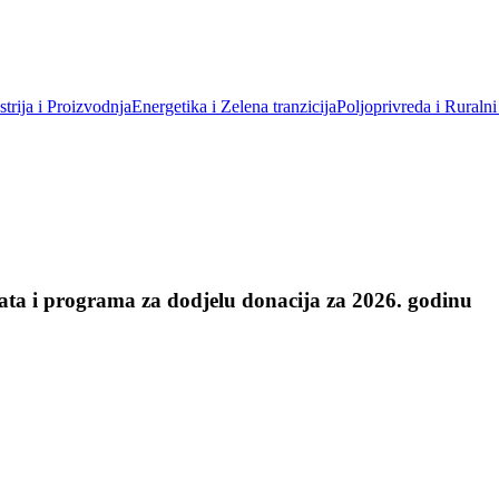
trija i Proizvodnja
Energetika i Zelena tranzicija
Poljoprivreda i Ruralni
kata i programa za dodjelu donacija za 2026. godinu