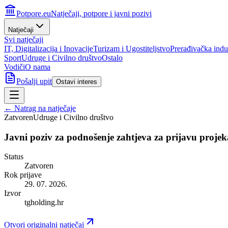
Potpore.eu
Natječaji, potpore i javni pozivi
Natječaji
Svi natječaji
IT, Digitalizacija i Inovacije
Turizam i Ugostiteljstvo
Prerađivačka indus
Sport
Udruge i Civilno društvo
Ostalo
Vodiči
O nama
Pošalji upit
Ostavi interes
← Natrag na natječaje
Zatvoren
Udruge i Civilno društvo
Javni poziv za podnošenje zahtjeva za prijavu proje
Status
Zatvoren
Rok prijave
29. 07. 2026.
Izvor
tgholding.hr
Otvori originalni natječaj