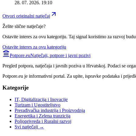
28. 07. 2026. 19:10
Otvori originalni natječaj
Želite slične natječaje?
Ostavite interes za ovu kategoriju. Taj signal koristimo za razvoj buduć
Ostavite interes za ovu kategoriju
Potpore.eu
Natječaji, potpore i javni pozivi
Pregled potpora, natječaja i javnih poziva u Hrvatskoj. Podaci se orga
Potpore.eu je informativni portal. Za upite, ispravke podataka i prijedl
Kategorije
IT, Digitalizacija i Inovacije
Turizam i Ugostiteljstvo
Prerađivačka industrija i Proizvodnja
Energetika i Zelena tranzicija
Poljoprivreda i Ruralni razvoj
Svi natječaji →