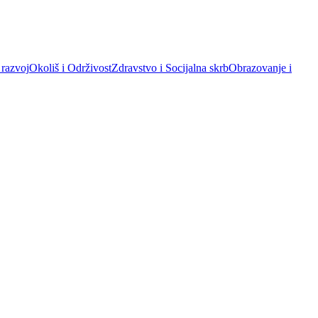
 razvoj
Okoliš i Održivost
Zdravstvo i Socijalna skrb
Obrazovanje i