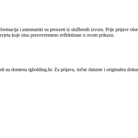
ormacija i automatski su preuzeti iz službenih izvora. Prije prijave ob
uvjeta koje nisu pravovremeno reflektirane u ovom prikazu.
vodi na domenu tgholding.hr.
Za prijavu, točne datume i originalnu doku