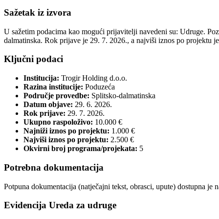
Sažetak iz izvora
U sažetim podacima kao mogući prijavitelji navedeni su: Udruge. Pozi
dalmatinska. Rok prijave je 29. 7. 2026., a najviši iznos po projektu je 
Ključni podaci
Institucija:
Trogir Holding d.o.o.
Razina institucije:
Poduzeća
Područje provedbe:
Splitsko-dalmatinska
Datum objave:
29. 6. 2026.
Rok prijave:
29. 7. 2026.
Ukupno raspoloživo:
10.000 €
Najniži iznos po projektu:
1.000 €
Najviši iznos po projektu:
2.500 €
Okvirni broj programa/projekata:
5
Potrebna dokumentacija
Potpuna dokumentacija (natječajni tekst, obrasci, upute) dostupna je 
Evidencija Ureda za udruge