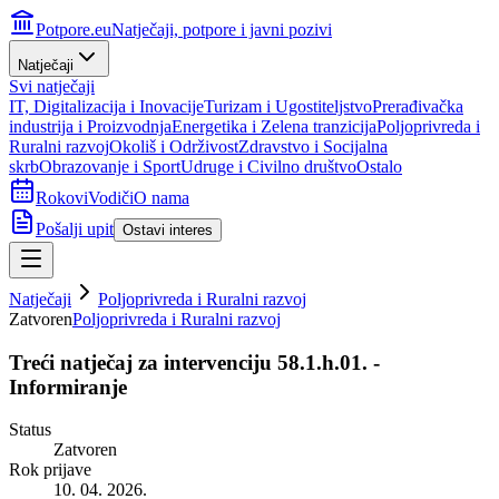
Potpore.eu
Natječaji, potpore i javni pozivi
Natječaji
Svi natječaji
IT, Digitalizacija i Inovacije
Turizam i Ugostiteljstvo
Prerađivačka
industrija i Proizvodnja
Energetika i Zelena tranzicija
Poljoprivreda i
Ruralni razvoj
Okoliš i Održivost
Zdravstvo i Socijalna
skrb
Obrazovanje i Sport
Udruge i Civilno društvo
Ostalo
Rokovi
Vodiči
O nama
Pošalji upit
Ostavi interes
Natječaji
Poljoprivreda i Ruralni razvoj
Zatvoren
Poljoprivreda i Ruralni razvoj
Treći natječaj za intervenciju 58.1.h.01. -
Informiranje
Status
Zatvoren
Rok prijave
10. 04. 2026.