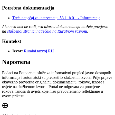
Potrebna dokumentacija
Treći natječaj za intervenciju 58.1. h.01. - Informiranje
Ako neki link ne radi, svu ažurnu dokumentaciju možete provjeriti
na
službenoj stranici natječaja na Ruralnom razvoju
.
Kontekst
Izvor:
Ruralni razvoj RH
Napomena
Podaci na Potpore.eu služe za informativni pregled javno dostupnih
informacija i automatski su preuzeti iz službenih izvora. Prije prijave
obavezno provjerite originalnu dokumentaciju, rokove, iznose i
uvjete na službenom izvoru. Portal ne odgovara za promjene
rokova, iznosa ili uvjeta koje nisu pravovremeno reflektirane u
ovom prikazu.