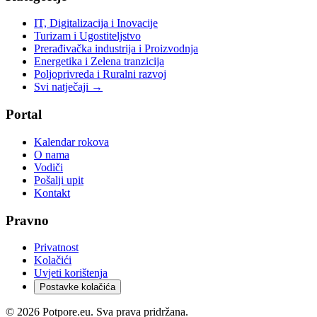
IT, Digitalizacija i Inovacije
Turizam i Ugostiteljstvo
Prerađivačka industrija i Proizvodnja
Energetika i Zelena tranzicija
Poljoprivreda i Ruralni razvoj
Svi natječaji →
Portal
Kalendar rokova
O nama
Vodiči
Pošalji upit
Kontakt
Pravno
Privatnost
Kolačići
Uvjeti korištenja
Postavke kolačića
©
2026
Potpore.eu. Sva prava pridržana.