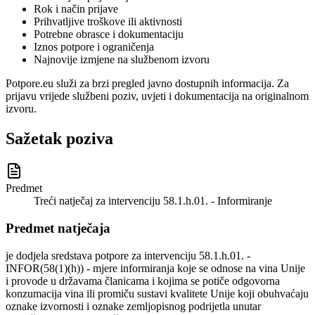
Rok i način prijave
Prihvatljive troškove ili aktivnosti
Potrebne obrasce i dokumentaciju
Iznos potpore i ograničenja
Najnovije izmjene na službenom izvoru
Potpore.eu služi za brzi pregled javno dostupnih informacija. Za
prijavu vrijede službeni poziv, uvjeti i dokumentacija na originalnom
izvoru.
Sažetak poziva
Predmet
Treći natječaj za intervenciju 58.1.h.01. - Informiranje
Predmet natječaja
je dodjela sredstava potpore za intervenciju 58.1.h.01. -
INFOR(58(1)(h)) - mjere informiranja koje se odnose na vina Unije
i provode u državama članicama i kojima se potiče odgovorna
konzumacija vina ili promiču sustavi kvalitete Unije koji obuhvaćaju
oznake izvornosti i oznake zemljopisnog podrijetla unutar