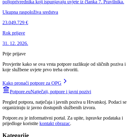
poljoprivrednika koji ispunjavaju uvjete iz članka 7. Pravilnika.
Ukupna raspoloživa sredstva
23.049.729 €
Rok prijave
31. 12. 2026.
Prije prijave
Provjerite kako se ova vrsta potpore razlikuje od sličnih poziva i
koje službene uvjete prvo treba otvoriti.
Kako pronaći potpore za OPG
Potpore.eu
Natječaji, potpore i javni pozivi
Pregled potpora, natječaja i javnih poziva u Hrvatskoj. Podaci se
organiziraju iz javno dostupnih službenih izvora.
Potpore.eu je informativni portal. Za upite, ispravke podataka i
prijedloge koristite
kontakt obrazac
.
Kategorije