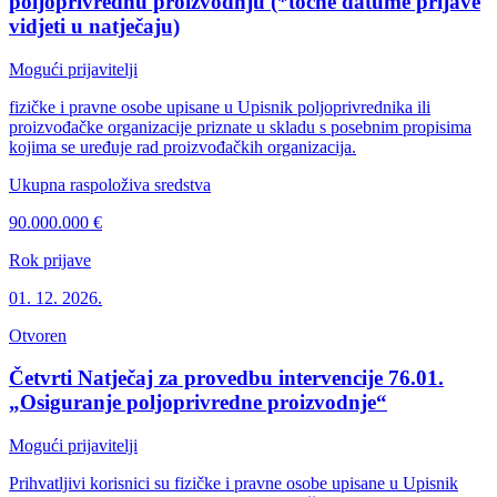
poljoprivrednu proizvodnju (*točne datume prijave
vidjeti u natječaju)
Mogući prijavitelji
fizičke i pravne osobe upisane u Upisnik poljoprivrednika ili
proizvođačke organizacije priznate u skladu s posebnim propisima
kojima se uređuje rad proizvođačkih organizacija.
Ukupna raspoloživa sredstva
90.000.000 €
Rok prijave
01. 12. 2026.
Otvoren
Četvrti Natječaj za provedbu intervencije 76.01.
„Osiguranje poljoprivredne proizvodnje“
Mogući prijavitelji
Prihvatljivi korisnici su fizičke i pravne osobe upisane u Upisnik