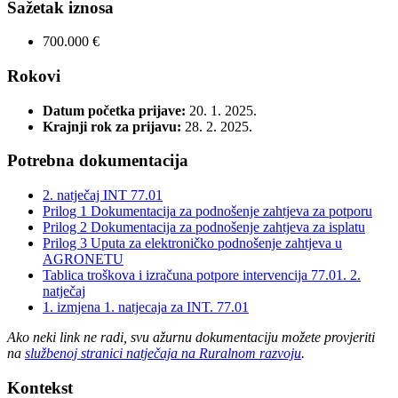
Sažetak iznosa
700.000 €
Rokovi
Datum početka prijave:
20. 1. 2025.
Krajnji rok za prijavu:
28. 2. 2025.
Potrebna dokumentacija
2. natječaj INT 77.01
Prilog 1 Dokumentacija za podnošenje zahtjeva za potporu
Prilog 2 Dokumentacija za podnošenje zahtjeva za isplatu
Prilog 3 Uputa za elektroničko podnošenje zahtjeva u
AGRONETU
Tablica troškova i izračuna potpore intervencija 77.01. 2.
natječaj
1. izmjena 1. natjecaja za INT. 77.01
Ako neki link ne radi, svu ažurnu dokumentaciju možete provjeriti
na
službenoj stranici natječaja na Ruralnom razvoju
.
Kontekst