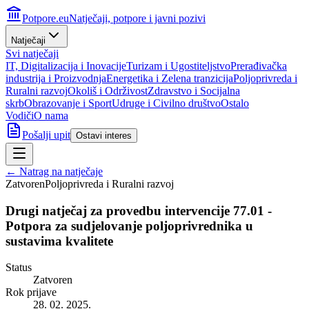
Potpore.eu
Natječaji, potpore i javni pozivi
Natječaji
Svi natječaji
IT, Digitalizacija i Inovacije
Turizam i Ugostiteljstvo
Prerađivačka
industrija i Proizvodnja
Energetika i Zelena tranzicija
Poljoprivreda i
Ruralni razvoj
Okoliš i Održivost
Zdravstvo i Socijalna
skrb
Obrazovanje i Sport
Udruge i Civilno društvo
Ostalo
Vodiči
O nama
Pošalji upit
Ostavi interes
← Natrag na natječaje
Zatvoren
Poljoprivreda i Ruralni razvoj
Drugi natječaj za provedbu intervencije 77.01 -
Potpora za sudjelovanje poljoprivrednika u
sustavima kvalitete
Status
Zatvoren
Rok prijave
28. 02. 2025.