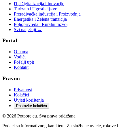
IT, Digitalizacija i Inovacije
Turizam i Ugostiteljstvo
Prerađivačka industrija i Proizvodnja
Energetika i Zelena tranzicija
Poljoprivreda i Ruralni razvoj
Svi natječaji →
Portal
O nama
Vodiči
Pošalji upit
Kontakt
Pravno
Privatnost
Kolačići
Uvjeti korištenja
Postavke kolačića
©
2026
Potpore.eu. Sva prava pridržana.
Podaci su informativnog karaktera. Za službene uvjete, rokove i