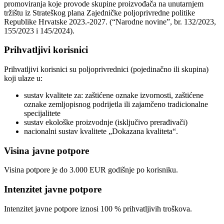
promoviranja koje provode skupine proizvođača na unutarnjem
tržištu iz Strateškog plana Zajedničke poljoprivredne politike
Republike Hrvatske 2023.-2027. (“Narodne novine”, br. 132/2023,
155/2023 i 145/2024).
Prihvatljivi korisnici
Prihvatljivi korisnici su poljoprivrednici (pojedinačno ili skupina)
koji ulaze u:
sustav kvalitete za: zaštićene oznake izvornosti, zaštićene
oznake zemljopisnog podrijetla ili zajamčeno tradicionalne
specijalitete
sustav ekološke proizvodnje (isključivo prerađivači)
nacionalni sustav kvalitete „Dokazana kvaliteta“.
Visina javne potpore
Visina potpore je do 3.000 EUR godišnje po korisniku.
Intenzitet javne potpore
Intenzitet javne potpore iznosi 100 % prihvatljivih troškova.