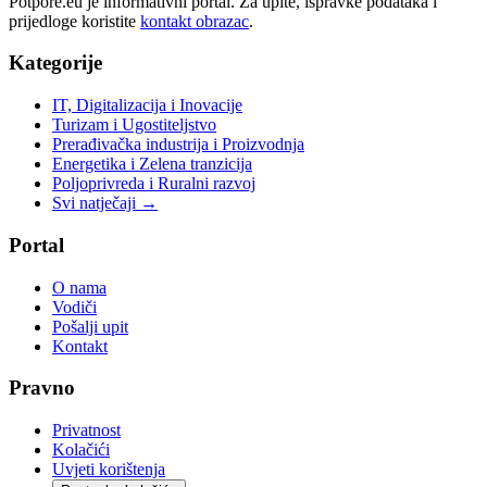
Potpore.eu je informativni portal. Za upite, ispravke podataka i
prijedloge koristite
kontakt obrazac
.
Kategorije
IT, Digitalizacija i Inovacije
Turizam i Ugostiteljstvo
Prerađivačka industrija i Proizvodnja
Energetika i Zelena tranzicija
Poljoprivreda i Ruralni razvoj
Svi natječaji →
Portal
O nama
Vodiči
Pošalji upit
Kontakt
Pravno
Privatnost
Kolačići
Uvjeti korištenja