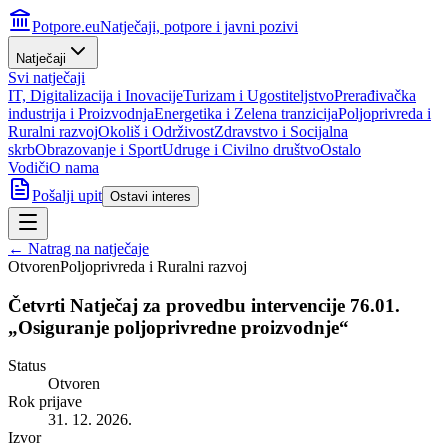
Potpore.eu
Natječaji, potpore i javni pozivi
Natječaji
Svi natječaji
IT, Digitalizacija i Inovacije
Turizam i Ugostiteljstvo
Prerađivačka
industrija i Proizvodnja
Energetika i Zelena tranzicija
Poljoprivreda i
Ruralni razvoj
Okoliš i Održivost
Zdravstvo i Socijalna
skrb
Obrazovanje i Sport
Udruge i Civilno društvo
Ostalo
Vodiči
O nama
Pošalji upit
Ostavi interes
← Natrag na natječaje
Otvoren
Poljoprivreda i Ruralni razvoj
Četvrti Natječaj za provedbu intervencije 76.01.
„Osiguranje poljoprivredne proizvodnje“
Status
Otvoren
Rok prijave
31. 12. 2026.
Izvor