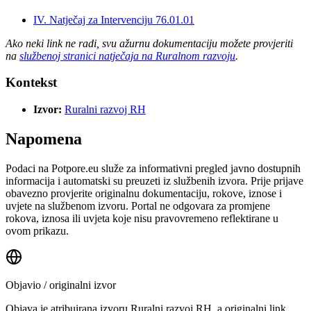
IV. Natječaj za Intervenciju 76.01.01
Ako neki link ne radi, svu ažurnu dokumentaciju možete provjeriti
na
službenoj stranici natječaja na Ruralnom razvoju
.
Kontekst
Izvor:
Ruralni razvoj RH
Napomena
Podaci na Potpore.eu služe za informativni pregled javno dostupnih
informacija i automatski su preuzeti iz službenih izvora. Prije prijave
obavezno provjerite originalnu dokumentaciju, rokove, iznose i
uvjete na službenom izvoru. Portal ne odgovara za promjene
rokova, iznosa ili uvjeta koje nisu pravovremeno reflektirane u
ovom prikazu.
Objavio / originalni izvor
Objava je atribuirana izvoru
Ruralni razvoj RH
, a originalni link