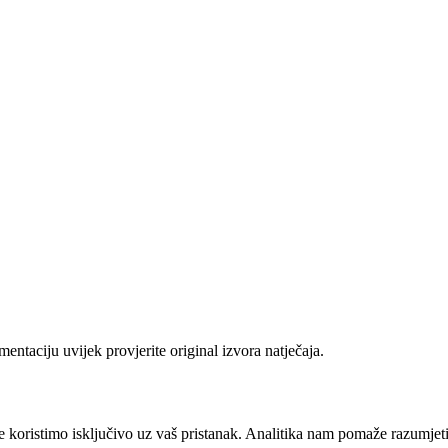
ntaciju uvijek provjerite original izvora natječaja.
e koristimo isključivo uz vaš pristanak. Analitika nam pomaže razumjeti k