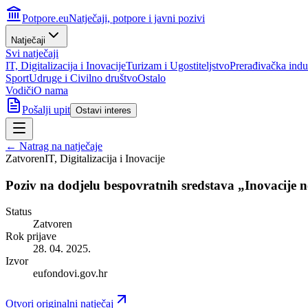
Potpore.eu
Natječaji, potpore i javni pozivi
Natječaji
Svi natječaji
IT, Digitalizacija i Inovacije
Turizam i Ugostiteljstvo
Prerađivačka indus
Sport
Udruge i Civilno društvo
Ostalo
Vodiči
O nama
Pošalji upit
Ostavi interes
← Natrag na natječaje
Zatvoren
IT, Digitalizacija i Inovacije
Poziv na dodjelu bespovratnih sredstava „Inovacij
Status
Zatvoren
Rok prijave
28. 04. 2025.
Izvor
eufondovi.gov.hr
Otvori originalni natječaj