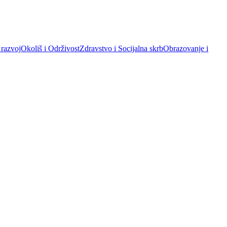
 razvoj
Okoliš i Održivost
Zdravstvo i Socijalna skrb
Obrazovanje i