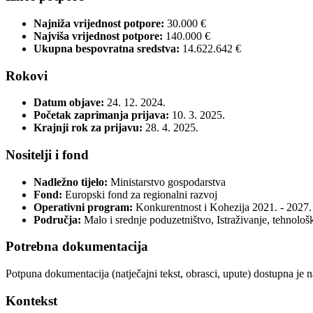
Najniža vrijednost potpore:
30.000 €
Najviša vrijednost potpore:
140.000 €
Ukupna bespovratna sredstva:
14.622.642 €
Rokovi
Datum objave:
24. 12. 2024.
Početak zaprimanja prijava:
10. 3. 2025.
Krajnji rok za prijavu:
28. 4. 2025.
Nositelji i fond
Nadležno tijelo:
Ministarstvo gospodarstva
Fond:
Europski fond za regionalni razvoj
Operativni program:
Konkurentnost i Kohezija 2021. - 2027.
Područja:
Malo i srednje poduzetništvo, Istraživanje, tehnološk
Potrebna dokumentacija
Potpuna dokumentacija (natječajni tekst, obrasci, upute) dostupna je 
Kontekst