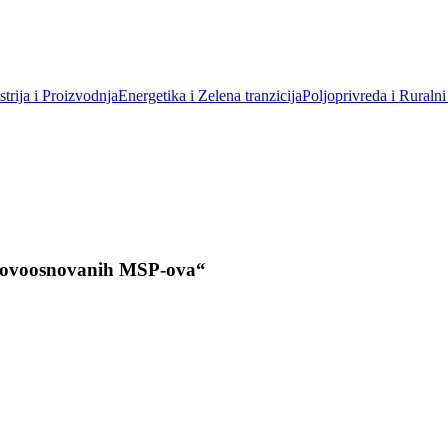
trija i Proizvodnja
Energetika i Zelena tranzicija
Poljoprivreda i Ruralni
e novoosnovanih MSP-ova“