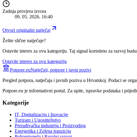
Zadnja provjera izvora
09. 05. 2026. 16:40
Otvori originalni natječaj
Želite slične natječaje?
Ostavite interes za ovu kategoriju. Taj signal koristimo za razvoj buduć
Ostavite interes za ovu kategoriju
Potpore.eu
Natječaji, potpore i javni pozivi
Pregled potpora, natječaja i javnih poziva u Hrvatskoj. Podaci se orga
Potpore.eu je informativni portal. Za upite, ispravke podataka i prijedl
Kategorije
IT, Digitalizacija i Inovacije
Turizam i Ugostiteljstvo
Prerađivačka industrija i Proizvodnja
Energetika i Zelena tranzicija
Poljoprivreda i Ruralni razvoj