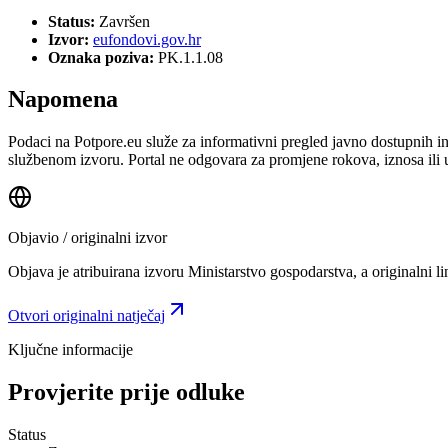
Status:
Završen
Izvor:
eufondovi.gov.hr
Oznaka poziva:
PK.1.1.08
Napomena
Podaci na Potpore.eu služe za informativni pregled javno dostupnih inf
službenom izvoru. Portal ne odgovara za promjene rokova, iznosa ili 
Objavio / originalni izvor
Objava je atribuirana izvoru
Ministarstvo gospodarstva
, a originalni 
Otvori originalni natječaj
Ključne informacije
Provjerite prije odluke
Status