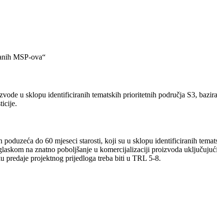
vanih MSP-ova“
ode u sklopu identificiranih tematskih prioritetnih područja S3, bazira
icije.
oduzeća do 60 mjeseci starosti, koji su u sklopu identificiranih temats
naglaskom na znatno poboljšanje u komercijalizaciji proizvoda uključujuć
u predaje projektnog prijedloga treba biti u TRL 5-8.