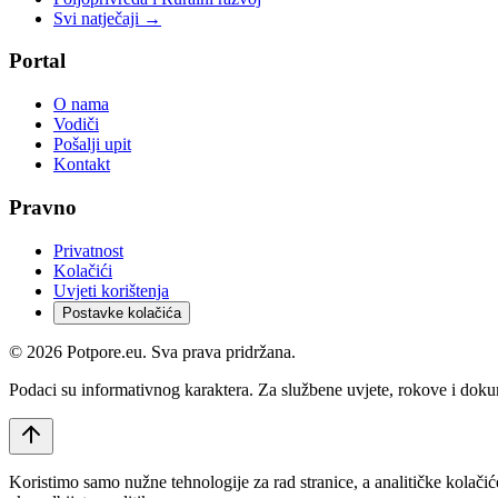
Svi natječaji →
Portal
O nama
Vodiči
Pošalji upit
Kontakt
Pravno
Privatnost
Kolačići
Uvjeti korištenja
Postavke kolačića
©
2026
Potpore.eu. Sva prava pridržana.
Podaci su informativnog karaktera. Za službene uvjete, rokove i dokume
Koristimo samo nužne tehnologije za rad stranice, a analitičke kolačić