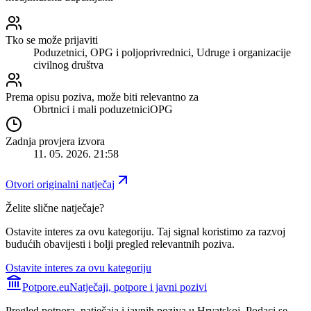
Tko se može prijaviti
Poduzetnici, OPG i poljoprivrednici, Udruge i organizacije
civilnog društva
Prema opisu poziva, može biti relevantno za
Obrtnici i mali poduzetnici
OPG
Zadnja provjera izvora
11. 05. 2026. 21:58
Otvori originalni natječaj
Želite slične natječaje?
Ostavite interes za ovu kategoriju. Taj signal koristimo za razvoj
budućih obavijesti i bolji pregled relevantnih poziva.
Ostavite interes za ovu kategoriju
Potpore.eu
Natječaji, potpore i javni pozivi
Pregled potpora, natječaja i javnih poziva u Hrvatskoj. Podaci se