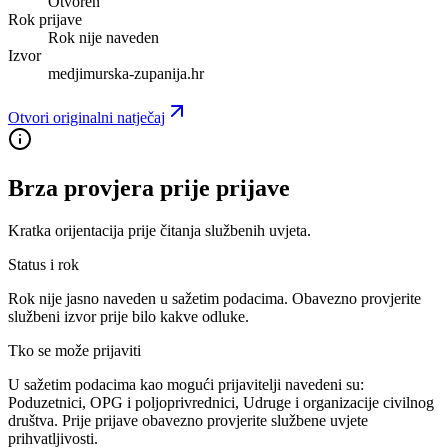
Otvoren
Rok prijave
Rok nije naveden
Izvor
medjimurska-zupanija.hr
Otvori originalni natječaj
Brza provjera prije prijave
Kratka orijentacija prije čitanja službenih uvjeta.
Status i rok
Rok nije jasno naveden u sažetim podacima. Obavezno provjerite
službeni izvor prije bilo kakve odluke.
Tko se može prijaviti
U sažetim podacima kao mogući prijavitelji navedeni su:
Poduzetnici, OPG i poljoprivrednici, Udruge i organizacije civilnog
društva
. Prije prijave obavezno provjerite službene uvjete
prihvatljivosti.