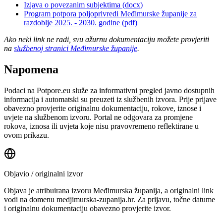
Izjava o povezanim subjektima (docx)
Program potpora poljoprivredi Međimurske županije za
razdoblje 2025. - 2030. godine (pdf)
Ako neki link ne radi, svu ažurnu dokumentaciju možete provjeriti
na
službenoj stranici Međimurske županije
.
Napomena
Podaci na Potpore.eu služe za informativni pregled javno dostupnih
informacija i automatski su preuzeti iz službenih izvora. Prije prijave
obavezno provjerite originalnu dokumentaciju, rokove, iznose i
uvjete na službenom izvoru. Portal ne odgovara za promjene
rokova, iznosa ili uvjeta koje nisu pravovremeno reflektirane u
ovom prikazu.
Objavio / originalni izvor
Objava je atribuirana izvoru
Međimurska županija
, a originalni link
vodi na domenu medjimurska-zupanija.hr.
Za prijavu, točne datume
i originalnu dokumentaciju obavezno provjerite izvor.