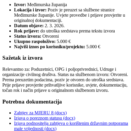
Izvor:
Međimurska županija
Lokacija i izvor:
Poziv je preuzet sa službene stranice
Međimurske županije. Uvjete provedbe i prijave provjerite u
originalnoj dokumentaciji.
Datum objave:
2. 3. 2026.
Rok prijave:
do utroška sredstava prema tekstu izvora
Status izvora:
Otvoreni
Ukupno raspoloživo:
5.000 €
Najviši iznos po korisniku/projektu:
5.000 €
Sažetak iz izvora
Relevantno za: Poduzetnici, OPG i poljoprivrednici, Udruge i
organizacije civilnog društva. Status na službenom izvoru: Otvoreni.
Prema preuzetim podacima, poziv je otvoren do utroška sredstava.
Prije prijave provjerite prihvatljive korisnike, uvjete, dokumentaciju,
točan rok i način prijave u originalnom službenom izvoru.
Potrebna dokumentacija
Zahtjev za MJERU 8 (docx)
Izjava o poreznom statusu (docx)
Izjava podnositelja zahtjeva o korištenim državnim potporama
male vrijednosti (docx)