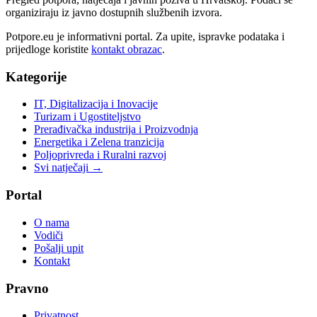
organiziraju iz javno dostupnih službenih izvora.
Potpore.eu je informativni portal. Za upite, ispravke podataka i
prijedloge koristite
kontakt obrazac
.
Kategorije
IT, Digitalizacija i Inovacije
Turizam i Ugostiteljstvo
Prerađivačka industrija i Proizvodnja
Energetika i Zelena tranzicija
Poljoprivreda i Ruralni razvoj
Svi natječaji →
Portal
O nama
Vodiči
Pošalji upit
Kontakt
Pravno
Privatnost