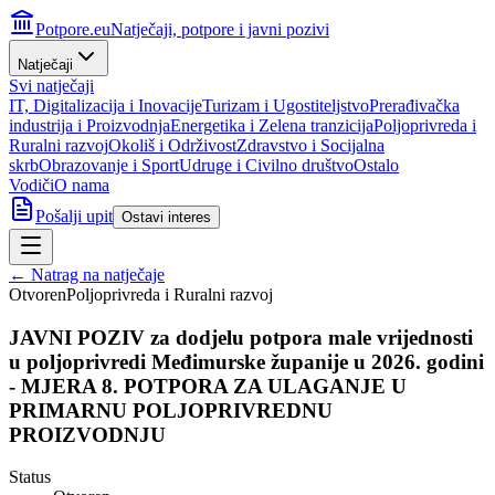
Potpore.eu
Natječaji, potpore i javni pozivi
Natječaji
Svi natječaji
IT, Digitalizacija i Inovacije
Turizam i Ugostiteljstvo
Prerađivačka
industrija i Proizvodnja
Energetika i Zelena tranzicija
Poljoprivreda i
Ruralni razvoj
Okoliš i Održivost
Zdravstvo i Socijalna
skrb
Obrazovanje i Sport
Udruge i Civilno društvo
Ostalo
Vodiči
O nama
Pošalji upit
Ostavi interes
← Natrag na natječaje
Otvoren
Poljoprivreda i Ruralni razvoj
JAVNI POZIV za dodjelu potpora male vrijednosti
u poljoprivredi Međimurske županije u 2026. godini
- MJERA 8. POTPORA ZA ULAGANJE U
PRIMARNU POLJOPRIVREDNU
PROIZVODNJU
Status